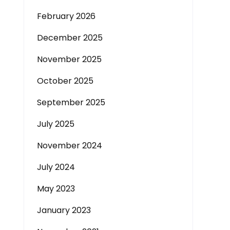
February 2026
December 2025
November 2025
October 2025
September 2025
July 2025
November 2024
July 2024
May 2023
January 2023