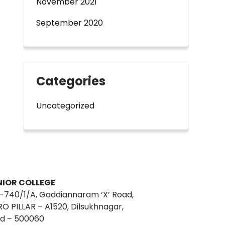
November 2021
September 2020
Categories
Uncategorized
NIOR COLLEGE
11-740/1/A, Gaddiannaram ‘X’ Road,
O PILLAR – A1520, Dilsukhnagar,
d – 500060