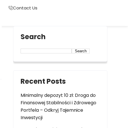
Contact Us
Search
Search
Recent Posts
Minimalny depozyt 10 zł: Droga do
Finansowej Stabilności i Zdrowego
Portfela – Odkryj Tajemnice
Inwestycji