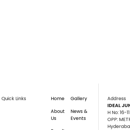
Quick Links
Home
Gallery
Address
IDEAL JU
About
News &
H No: 16-
Us
Events
OPP: METR
Hyderaba