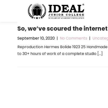
So, we’ve scoured the interne
September 10, 2020
|
No Comments
|
Uncateg
Reproduction Hermes Bolide 1923 25 Handmade Ba
to 30+ hours of work of a complete studio […]