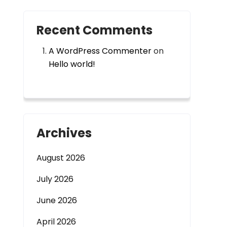
Recent Comments
A WordPress Commenter
on
Hello world!
Archives
August 2026
July 2026
June 2026
April 2026