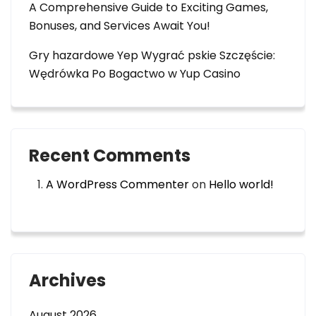
A Comprehensive Guide to Exciting Games,
Bonuses, and Services Await You!
Gry hazardowe Yep Wygrać pskie Szczęście:
Wędrówka Po Bogactwo w Yup Casino
Recent Comments
A WordPress Commenter
on
Hello world!
Archives
August 2026