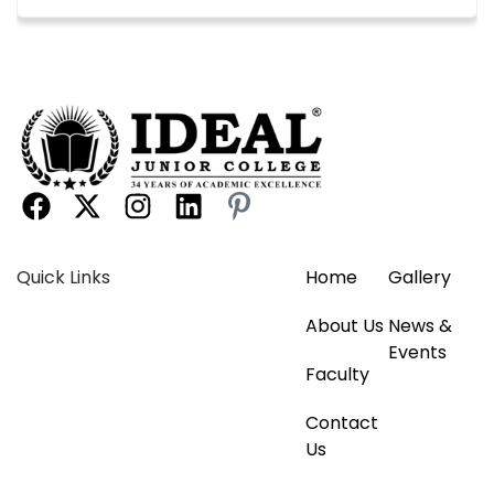
Quick Links
Home
Gallery
About Us
News &
Events
Faculty
Contact
Us