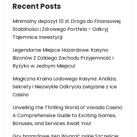
Recent Posts
Minimalny depozyt 10 zł: Droga do Finansowej
Stabilności i Zdrowego Portfela – Odkryj
Tajemnice Inwestycji
Legendarne Miejsce Hazardowe: Kasyno
Bizonów Z Dzikiego Zachodu Przyjemność i
Ryzyko w Jednym Miejscu!
Magiczna Kraina Lodowego Kasyna: Analiza,
Sekrety i Niezwykłe Odkrycia związane z Ice
Casino
Unveiling the Thrilling World of Vavada Casino:
A Comprehensive Guide to Exciting Games,
Bonuses, and Services Await You!
Gry hazardowe Yep Wygrać pskie Szczęście: