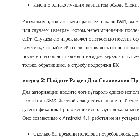
Именно однако лучшим вариантом обхода блокиров
Актуальную, только значит рабочее зеркало 1win, вы 
или случаем Телеграм-ботом. Через мгновений после о
сайт. Случаем ею игрок может с легкостью посетит о
заметить, что рабочей ссылка оставалось относительно
после ничего власти выходят на адрес зеркала и тут 
только, обратившись в службу поддержки БК.
вперед 2: Найдите Раздел Для Скачивания П
Для авторизации введите логин/пароль одноиз исполь
email или SMS. Же чтобы защитить ваш личный счет 
аутентификация. Приложение использует локальный кэ
Оно совместимо с Android 4. 1, работая не на устаре
Сколько бы времени полслова потребовалось, ден