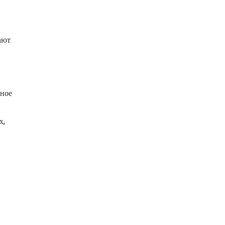
ают
пное
х,