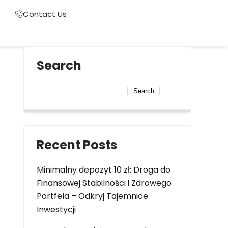
Contact Us
Search
Search
Recent Posts
Minimalny depozyt 10 zł: Droga do
Finansowej Stabilności i Zdrowego
Portfela – Odkryj Tajemnice
Inwestycji