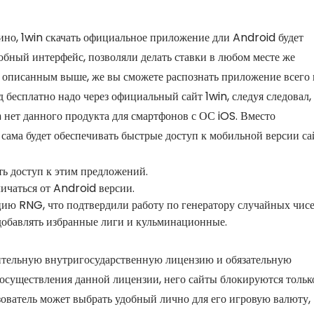
зино, 1win скачать официальное приложение дли Android будет
бный интерфейс, позволяли делать ставки в любом месте же
я, описанным выше, же вы сможете распознать приложение всего
 бесплатно надо через официальный сайт 1win, следуя следовал,
 нет данного продукта для смартфонов с ОС iOS. Вместо
сама будет обеспечивать быстрые доступ к мобильной версии са
ть доступ к этим предложений.
ичаться от Android версии.
ию RNG, что подтвердили работу по генератору случайных чисе
 добавлять избранные лиги и кульминационные.
лнительную внутригосударственную лицензию и обязательную
 осуществления данной лицензии, него сайты блокируются тольк
зователь может выбрать удобный лично для его игровую валюту,