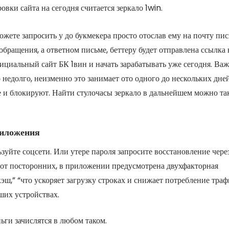
ки сайта на сегодня считается зеркало 1win.
можете запросить у до букмекера просто отослав ему на почту пи
бращения, а ответном письме, беттеру будет отправлена ссылка 
фициальный сайт БК 1вин и начать зарабатывать уже сегодня. Ва
 недолго, неизменно это занимает ото одного до нескольких дней
же и блокируют. Найти стулочасы зеркало в дальнейшем можно та
риложения
зуйте соцсети. Или утере пароля запросите восстановление чере
от посторонних, в приложении предусмотрена двухфакторная
ш,” “что ускоряет загрузку строках и снижает потребление траф
вших устройствах.
ьги зачислятся в любом таком.