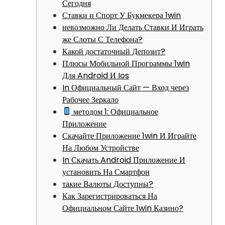
Сегодня
Ставки и Спорт У Букмекера 1win
невозможно Ли Делать Ставки И Играть
же Слоты С Телефона?
Какой достаточный Депозит?
Плюсы Мобильной Программы 1win
Для Android И Ios
In Официальный Сайт — Вход через
Рабочее Зеркало
методом 1: Официальное
Приложение
Скачайте Приложение 1win И Играйте
На Любом Устройстве
In Скачать Android Приложение И
установить На Смартфон
такие Валюты Доступны?
Как Зарегистрироваться На
Официальном Сайте 1win Казино?