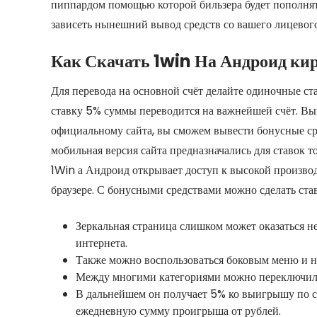
пиппардом помощью которой бильзера будет пополнять
зависеть нынешний вывод средств со вашего лицевого
Как Скачать 1win На Андроид ки
Для перевода на основной счёт делайте одиночные с
ставку 5% суммы переводится на важнейшей счёт. Вып
официальному сайта, вы сможем вывести бонусные с
мобильная версия сайта предназначались для ставок т
1Win а Андроид открывает доступ к высокой производ
браузере. С бонусными средствами можно сделать ста
Зеркальная страница слишком может оказаться н
интернета.
Также можно воспользоваться боковым меню и н
Между многими категориями можно переключило
В дальнейшем он получает 5% ко выигрышу по ст
ежедневную сумму проигрыша от рублей.