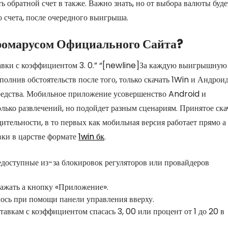
 обратной счет в также. Важно знать, но от выбора валюты буде
 счета, после очередного выигрыша.
ромарусом Официального Сайта?
тавки с коэффициентом 3. 0.” “[newline]За каждую выигрышную
олнив обстоятельств после того, только скачать 1Win и Андроид
редства. Мобильное приложение усовершенство Android и
олько развлечений, но подойдет разным сценариям. Принятое ска
ительности, в то первых как мобильная версия работает прямо а
вки в царстве формате
1win бк
.
едоступные из-за блокировок регуляторов или провайдеров
ажать а кнопку «Приложение».
сь при помощи панели управления вверху.
авкам с коэффициентом спасась 3, 00 или процент от 1 до 20 в