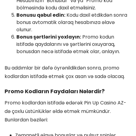
Hesabınızın “Bonuslar” və ya “Promo kod”
bölməsində kodu daxil etməlisiniz.
Bonusu qəbul edin:
Kodu daxil etdikdən sonra
bonus avtomatik olaraq hesabınıza əlavə
olunur.
Bonus şərtlərini yoxlayın:
Promo kodun
istifadə qaydalarını və şərtlərini oxuyaraq,
bonusdan necə istifadə etmək olar, anlayın.
Bu addımlar bir dəfə öyrənildikdən sonra, promo
kodlardan istifadə etmək çox asan və sadə olacaq.
Promo Kodların Faydaları Nələrdir?
Promo kodlardan istifadə edərək Pin Up Casino AZ-
də çoxlu üstünlüklər əldə etmək mümkündür.
Bunlardan bəziləri:
Zəmanətli əlavə bonuslar və pulsuz spinlər