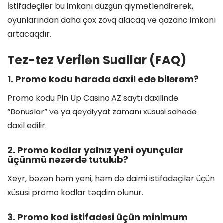
İstifadəçilər bu imkanı düzgün qiymətləndirərək,
oyunlarından daha çox zövq alacaq və qazanc imkanı
artacaqdır.
Tez-tez Verilən Suallar (FAQ)
1. Promo kodu harada daxil edə bilərəm?
Promo kodu Pin Up Casino AZ saytı daxilində
“Bonuslar” və ya qeydiyyat zamanı xüsusi sahədə
daxil edilir.
2. Promo kodlar yalnız yeni oyunçular
üçünmü nəzərdə tutulub?
Xeyr, bəzən həm yeni, həm də daimi istifadəçilər üçün
xüsusi promo kodlar təqdim olunur.
3. Promo kod istifadəsi üçün minimum