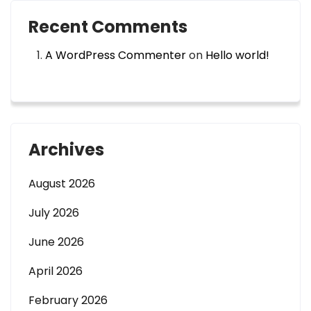
Recent Comments
A WordPress Commenter
on
Hello world!
Archives
August 2026
July 2026
June 2026
April 2026
February 2026