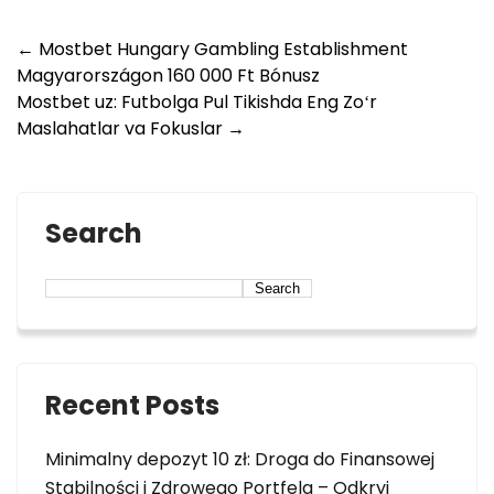
←
Mostbet Hungary Gambling Establishment
Magyarországon 160 000 Ft Bónusz
Mostbet uz: Futbolga Pul Tikishda Eng Zoʻr
Maslahatlar va Fokuslar
→
Search
Search
Recent Posts
Minimalny depozyt 10 zł: Droga do Finansowej
Stabilności i Zdrowego Portfela – Odkryj