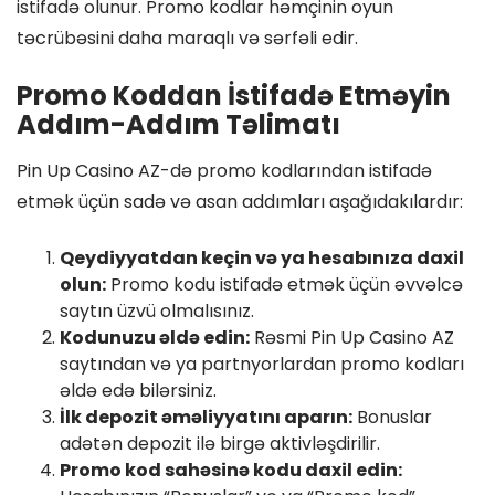
istifadə olunur. Promo kodlar həmçinin oyun
təcrübəsini daha maraqlı və sərfəli edir.
Promo Koddan İstifadə Etməyin
Addım-Addım Təlimatı
Pin Up Casino AZ-də promo kodlarından istifadə
etmək üçün sadə və asan addımları aşağıdakılardır:
Qeydiyyatdan keçin və ya hesabınıza daxil
olun:
Promo kodu istifadə etmək üçün əvvəlcə
saytın üzvü olmalısınız.
Kodunuzu əldə edin:
Rəsmi Pin Up Casino AZ
saytından və ya partnyorlardan promo kodları
əldə edə bilərsiniz.
İlk depozit əməliyyatını aparın:
Bonuslar
adətən depozit ilə birgə aktivləşdirilir.
Promo kod sahəsinə kodu daxil edin: