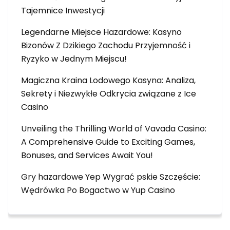
Tajemnice Inwestycji
Legendarne Miejsce Hazardowe: Kasyno
Bizonów Z Dzikiego Zachodu Przyjemność i
Ryzyko w Jednym Miejscu!
Magiczna Kraina Lodowego Kasyna: Analiza,
Sekrety i Niezwykłe Odkrycia związane z Ice
Casino
Unveiling the Thrilling World of Vavada Casino:
A Comprehensive Guide to Exciting Games,
Bonuses, and Services Await You!
Gry hazardowe Yep Wygrać pskie Szczęście:
Wędrówka Po Bogactwo w Yup Casino