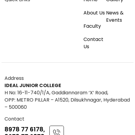
About Us
News &
Events
Faculty
Contact
Us
Address
IDEAL JUNIOR COLLEGE
H No: 16-11-740/1/A, Gaddiannaram ‘X’ Road,
OPP: METRO PILLAR – A1520, Dilsukhnagar, Hyderabad
– 500060
Contact
8978 77 6178,