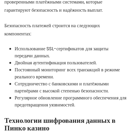
проверенными платёжными системами, которые
гарантируют безопасность и надёжность выплат.
Безопасность платежей строится на следующих
компонентах:
Использование SSL-сертификатов для защиты
передачи данных.
Двойная аутентификация пользователей.
Постоянный мониторинг всех транзакций в режиме
реального времени.
Сотрудничество с банковскими и платёжными
партнёрами с высокой степенью безопасности.
Регулярное обновление программного обеспечения для
предотвращения уязвимостей.
Технологии шифрования данных в
Пинко казино