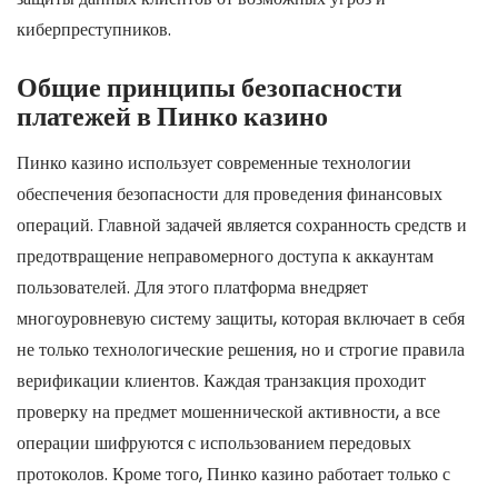
киберпреступников.
Общие принципы безопасности
платежей в Пинко казино
Пинко казино использует современные технологии
обеспечения безопасности для проведения финансовых
операций. Главной задачей является сохранность средств и
предотвращение неправомерного доступа к аккаунтам
пользователей. Для этого платформа внедряет
многоуровневую систему защиты, которая включает в себя
не только технологические решения, но и строгие правила
верификации клиентов. Каждая транзакция проходит
проверку на предмет мошеннической активности, а все
операции шифруются с использованием передовых
протоколов. Кроме того, Пинко казино работает только с