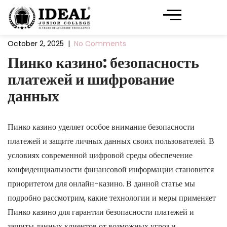
October 2, 2025
|
No Comments
Пинко казино: безопасность
платежей и шифрование
данных
Пинко казино уделяет особое внимание безопасности
платежей и защите личных данных своих пользователей. В
условиях современной цифровой среды обеспечение
конфиденциальности финансовой информации становится
приоритетом для онлайн-казино. В данной статье мы
подробно рассмотрим, какие технологии и меры применяет
Пинко казино для гарантии безопасности платежей и
защиты данных клиентов от возможных угроз и