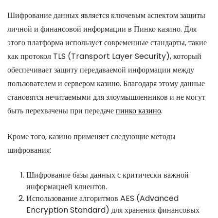
Шифрование данных является ключевым аспектом защиты
личной и финансовой информации в Пинко казино. Для
этого платформа использует современные стандарты, такие
как протокол TLS (Transport Layer Security), который
обеспечивает защиту передаваемой информации между
пользователем и сервером казино. Благодаря этому данные
становятся нечитаемыми для злоумышленников и не могут
быть перехвачены при передаче
пинко казино
.
Кроме того, казино применяет следующие методы
шифрования:
Шифрование базы данных с критически важной
информацией клиентов.
Использование алгоритмов AES (Advanced
Encryption Standard) для хранения финансовых