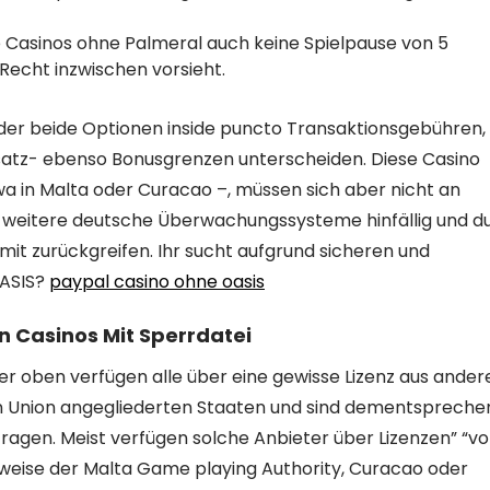
ne Casinos ohne Palmeral auch keine Spielpause von 5
Recht inzwischen vorsieht.
ander beide Optionen inside puncto Transaktionsgebühren,
satz- ebenso Bonusgrenzen unterscheiden. Diese Casino
wa in Malta oder Curacao –, müssen sich aber nicht an
 weitere deutsche Überwachungssysteme hinfällig und d
mit zurückgreifen. Ihr sucht aufgrund sicheren und
OASIS?
paypal casino ohne oasis
n Casinos Mit Sperrdatei
iter oben verfügen alle über eine gewisse Lizenz aus ander
n Union angegliederten Staaten und sind dementspreche
fragen. Meist verfügen solche Anbieter über Lizenzen” “v
weise der Malta Game playing Authority, Curacao oder