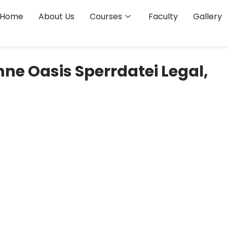
Home
About Us
Courses
Faculty
Gallery
hne Oasis Sperrdatei Legal,