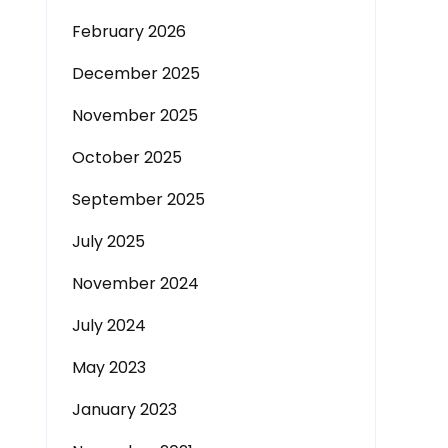
February 2026
December 2025
November 2025
October 2025
September 2025
July 2025
November 2024
July 2024
May 2023
January 2023