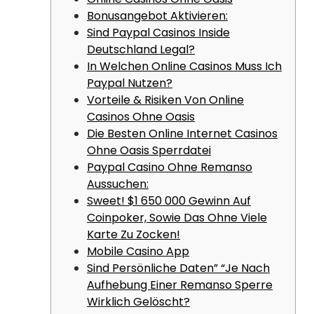
Bonusangebot Aktivieren:
Sind Paypal Casinos Inside
Deutschland Legal?
In Welchen Online Casinos Muss Ich
Paypal Nutzen?
Vorteile & Risiken Von Online
Casinos Ohne Oasis
Die Besten Online Internet Casinos
Ohne Oasis Sperrdatei
Paypal Casino Ohne Remanso
Aussuchen:
Sweet! $1 650 000 Gewinn Auf
Coinpoker, Sowie Das Ohne Viele
Karte Zu Zocken!
Mobile Casino App
Sind Persönliche Daten” “Je Nach
Aufhebung Einer Remanso Sperre
Wirklich Gelöscht?