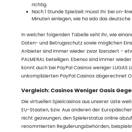
richtig.
Nach 1 Stunde Spielzeit müsst ihr bei on-li
Minuten einlegen, wie ha sido das deutsche 
In welcher folgenden Tabelle seht ihr, wie ein
Daten- und Betrugsschutz sowie möglichen Ein
Anbieter sind immer wieder zwar lizenziert – et
PALMERAL beteiligen. Ebenso sind immer wieder
könnt auch bei PayPal Casinos weniger LUGAS Li
unkomplizierten PayPal Casinos abgerechnet 
Vergleich: Casinos Weniger Oasis Gege
Die virtuellen Spielcasinos aus unserer Liste we
EU-Staaten, bzw. Aus anderen der Europäische
nicht gezwungen, den Spielerstatus online abzu
renommierten Regulierungsbehörden, beispiels