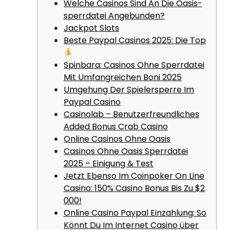
Welche Casinos Sind An Die Oasis-
sperrdatei Angebunden?
Jackpot Slots
Beste Paypal Casinos 2025: Die Top
Spinbara: Casinos Ohne Sperrdatei
Mit Umfangreichen Boni 2025
Umgehung Der Spielersperre Im
Paypal Casino
Casinolab – Benutzerfreundliches
Added Bonus Crab Casino
Online Casinos Ohne Oasis
Casinos Ohne Oasis Sperrdatei
2025 – Einigung & Test
Jetzt Ebenso Im Coinpoker On Line
Casino: 150% Casino Bonus Bis Zu $2
000!
Online Casino Paypal Einzahlung: So
Könnt Du Im Internet Casino über