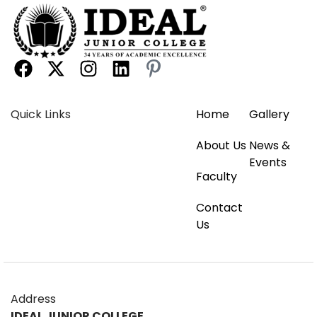
Quick Links
Home
Gallery
About Us
News &
Events
Faculty
Contact
Us
Address
IDEAL JUNIOR COLLEGE