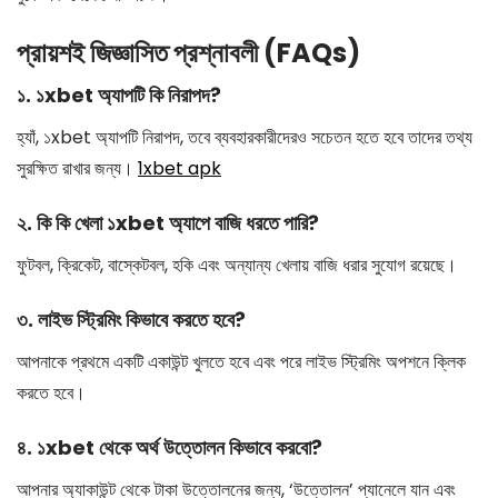
প্রায়শই জিজ্ঞাসিত প্রশ্নাবলী (FAQs)
১. ১xbet অ্যাপটি কি নিরাপদ?
হ্যাঁ, ১xbet অ্যাপটি নিরাপদ, তবে ব্যবহারকারীদেরও সচেতন হতে হবে তাদের তথ্য
সুরক্ষিত রাখার জন্য।
1xbet apk
২. কি কি খেলা ১xbet অ্যাপে বাজি ধরতে পারি?
ফুটবল, ক্রিকেট, বাস্কেটবল, হকি এবং অন্যান্য খেলায় বাজি ধরার সুযোগ রয়েছে।
৩. লাইভ স্ট্রিমিং কিভাবে করতে হবে?
আপনাকে প্রথমে একটি একাউন্ট খুলতে হবে এবং পরে লাইভ স্ট্রিমিং অপশনে ক্লিক
করতে হবে।
৪. ১xbet থেকে অর্থ উত্তোলন কিভাবে করবো?
আপনার অ্যাকাউন্ট থেকে টাকা উত্তোলনের জন্য, ‘উত্তোলন’ প্যানেলে যান এবং