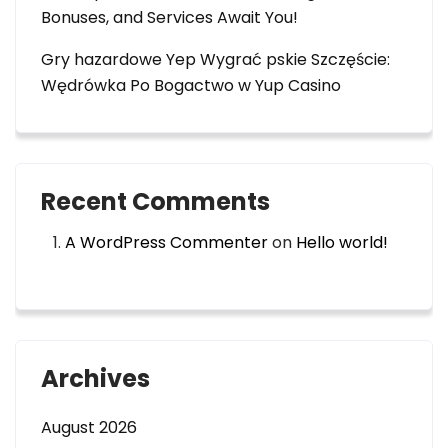
Bonuses, and Services Await You!
Gry hazardowe Yep Wygrać pskie Szczęście:
Wędrówka Po Bogactwo w Yup Casino
Recent Comments
A WordPress Commenter
on
Hello world!
Archives
August 2026