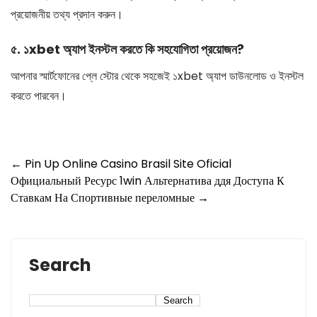
প্রয়োজনীয় তথ্য প্রদান করুন।
৫. ১xbet অ্যাপ ইনস্টল করতে কি সহযোগিতা প্রয়োজন?
আপনার স্মার্টফোনের প্লে স্টোর থেকে সহজেই ১xbet অ্যাপ ডাউনলোড ও ইনস্টল
করতে পারবেন।
←
Pin Up Online Casino Brasil Site Oficial
Официальный Ресурс 1win Альтернатива ддя Доступа К
Ставкам На Спортивные переломные
→
Search
Search