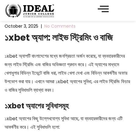
October 3, 2025
|
No Comments
১xbet অ্যাপ: লাইভ স্ট্রিমিং ও বাজি
১xbet অ্যাপটি বাংলাদেশের মধ্যে জনপ্রিয়তা অর্জন করেছে, যা ব্যবহারকারীদের
জন্য লাইভ স্ট্রিমিং এবং বাজির অভিজ্ঞতা প্রদান করে। এই অ্যাপের মাধ্যমে
খেলাধুলার বিভিন্ন ইভেন্টে বাজি ধরা, লাইভ খেলা দেখা এবং বিভিন্ন আকর্ষণীয় অফার
উপভোগ করা যায়। এখানে আমরা ১xbet অ্যাপের সুবিধা, এর লাইভ স্ট্রিমিং ফিচার
ও বাজির সুবিধাগুলি ব্যাখ্যা করব।
১xbet অ্যাপের সুবিধাসমূহ
১xbet অ্যাপের কিছু উল্লেখযোগ্য সুবিধা আছে, যা ব্যবহারকারীদের জন্য এটি
আকর্ষণীয় করে। এই সুবিধাগুলি হলো: