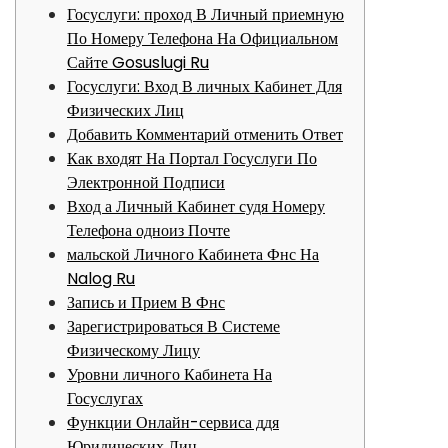
Госуслуги: проход В Личный приемную
По Номеру Телефона На Официальном
Сайте Gosuslugi Ru
Госуслуги: Вход В личных Кабинет Для
Физических Лиц
Добавить Комментарий отменить Ответ
Как входят На Портал Госуслуги По
Электронной Подписи
Вход а Личный Кабинет судя Номеру
Телефона одноиз Почте
мальской Личного Кабинета Фнс На
Nalog Ru
Запись и Прием В Фнс
Зарегистрироваться В Системе
Физическому Лицу
Уровни личного Кабинета На
Госуслугах
Функции Онлайн-сервиса ддя
Юридических Лиц