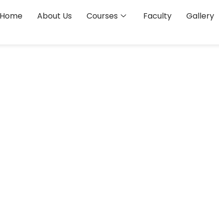
Home
About Us
Courses
Faculty
Gallery