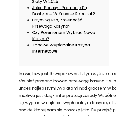
Sloty W 2025
Jakie Bonusy I Promocje Są
Dostępne W Kasynie Robocat?
Czym Są Rtp, Zmienność I
Przewaga Kasyna?
Czy Powinienem Wybrać Nowe
Kasyno?
Topowe Wypłacalne Kasyna
Internetowe
Im większy jest 10 współczynnik, tym wyższe s
również przeanalizować przewagę kasyna – w po
unces najlepszymi wypłatami nad graczem w ko
możliwa jest dzięki interpretacji zasady Wspólne
się wygrać w najlepiej wypłacalnym kasynie, ot
ano de której nam się poszczęściło. By przejść 