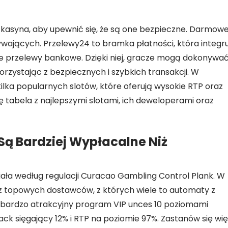
e kasyna, aby upewnić się, że są one bezpieczne. Darmow
ywających. Przelewy24 to bramka płatności, która integru
ie przelewy bankowe. Dzięki niej, gracze mogą dokonywa
zystając z bezpiecznych i szybkich transakcji. W
lka popularnych slotów, które oferują wysokie RTP oraz
ię tabela z najlepszymi slotami, ich deweloperami oraz
Są Bardziej Wypłacalne Niż
działa według regulacji Curacao Gambling Control Plank. W
z topowych dostawców, z których wiele to automaty z
 bardzo atrakcyjny program VIP unces 10 poziomami
ack sięgający 12% i RTP na poziomie 97%. Zastanów się wię