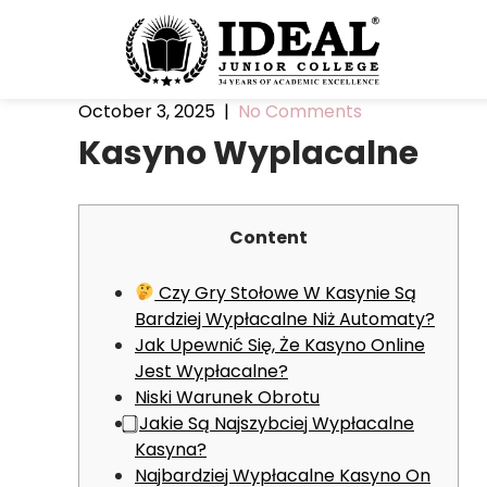
October 3, 2025
|
No Comments
Kasyno Wyplacalne
Content
Czy Gry Stołowe W Kasynie Są
Bardziej Wypłacalne Niż Automaty?
Jak Upewnić Się, Że Kasyno Online
Jest Wypłacalne?
Niski Warunek Obrotu
⃣ Jakie Są Najszybciej Wypłacalne
Kasyna?
Najbardziej Wypłacalne Kasyno On