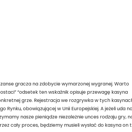
ą szanse gracza na zdobycie wymarzonej wygranej. Warto
staci” “odsetek ten wskaźnik opisuje przewagę kasyna
nkretnej grze. Rejestracja we rozgrywka w tych kasynac
go Rynku, obowiązującej w Unii Europejskiej. A jeżeli uda 
rzymamy nasze pieniądze niezależnie unces rodzaju gry, n
przez cały proces, będziemy musieli wysłać do kasyna on 