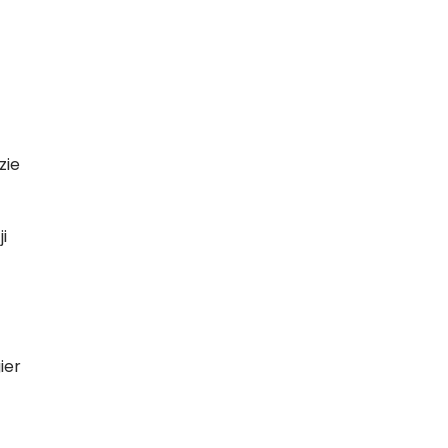
zie
i
ier