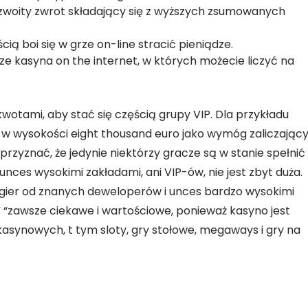
zwoity zwrot składający się z wyższych zsumowanych
ą boi się w grze on-line stracić pieniądze.
 kasyna on the internet, w których możecie liczyć na
otami, aby stać się częścią grupy VIP. Dla przykładu
 wysokości eight thousand euro jako wymóg zaliczając
rzyznać, że jedynie niektórzy gracze są w stanie spełnić
unces wysokimi zakładami, ani VIP-ów, nie jest zbyt duża.
gier od znanych deweloperów i unces bardzo wysokimi
 “zawsze ciekawe i wartościowe, ponieważ kasyno jest
asynowych, t tym sloty, gry stołowe, megaways i gry na