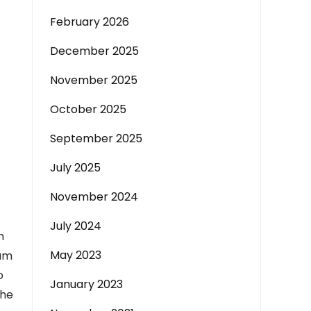
February 2026
December 2025
November 2025
October 2025
September 2025
July 2025
November 2024
July 2024
h
May 2023
nam
o
January 2023
the