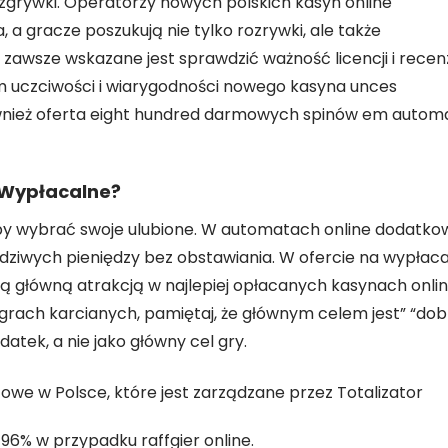
zgrywki. Operatorzy nowych polskich kasyn online
, a gracze poszukują nie tylko rozrywki, ale także
zawsze wskazane jest sprawdzić ważność licencji i recen
m uczciwości i wiarygodności nowego kasyna unces
wnież oferta eight hundred darmowych spinów em autom
t Wypłacalne?
, aby wybrać swoje ulubione. W automatach online dodatko
ziwych pieniędzy bez obstawiania. W ofercie na wypłac
ą główną atrakcją w najlepiej opłacanych kasynach onlin
grach karcianych, pamiętaj, że głównym celem jest” “dob
tek, a nie jako główny cel gry.
towe w Polsce, które jest zarządzane przez Totalizator
6% w przypadku raffgier online.