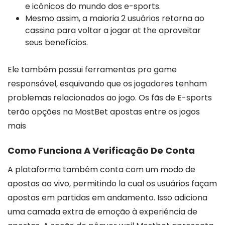
e icônicos do mundo dos e-sports.
Mesmo assim, a maioria 2 usuários retorna ao
cassino para voltar a jogar at the aproveitar
seus benefícios.
Ele também possui ferramentas pro game
responsável, esquivando que os jogadores tenham
problemas relacionados ao jogo. Os fãs de E-sports
terão opções na MostBet apostas entre os jogos
mais
Como Funciona A Verificação De Conta
A plataforma também conta com um modo de
apostas ao vivo, permitindo la cual os usuários façam
apostas em partidas em andamento. Isso adiciona
uma camada extra de emoção à experiência de