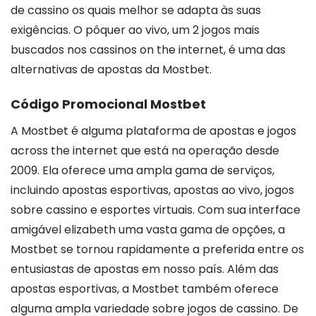
de cassino os quais melhor se adapta às suas
exigências. O pôquer ao vivo, um 2 jogos mais
buscados nos cassinos on the internet, é uma das
alternativas de apostas da Mostbet.
Código Promocional Mostbet
A Mostbet é alguma plataforma de apostas e jogos
across the internet que está na operação desde
2009. Ela oferece uma ampla gama de serviços,
incluindo apostas esportivas, apostas ao vivo, jogos
sobre cassino e esportes virtuais. Com sua interface
amigável elizabeth uma vasta gama de opções, a
Mostbet se tornou rapidamente a preferida entre os
entusiastas de apostas em nosso país. Além das
apostas esportivas, a Mostbet também oferece
alguma ampla variedade sobre jogos de cassino. De