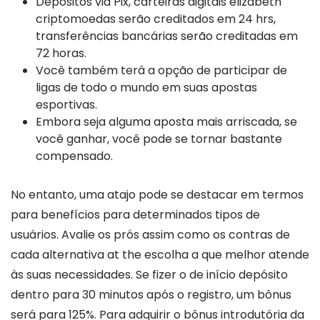
Depósitos via Pix, carteiras digitais elizabeth
criptomoedas serão creditados em 24 hrs,
transferências bancárias serão creditadas em
72 horas.
Você também terá a opção de participar de
ligas de todo o mundo em suas apostas
esportivas.
Embora seja alguma aposta mais arriscada, se
você ganhar, você pode se tornar bastante
compensado.
No entanto, uma atajo pode se destacar em termos
para benefícios para determinados tipos de
usuários. Avalie os prós assim como os contras de
cada alternativa at the escolha a que melhor atende
às suas necessidades. Se fizer o de início depósito
dentro para 30 minutos após o registro, um bônus
será para 125%. Para adquirir o bônus introdutória da