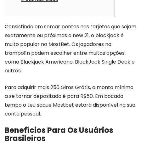
Consistindo em somar pontos nas tarjetas que sejam
exatamente ou próximas a new 21, o blackjack é
muito popular no MostBet. Os jogadores na
trampolín podem escolher entre muitas opções,
como Blackjack Americano, BlackJack Single Deck e
outros.
Para adquirir mais 250 Giros Grátis, o monto mínimo
a se tornar depositado é para R$50. Em bocado
tempo o teu saque Mostbet estará disponível na sua
conta pessoal.
Benefícios Para Os Usuários
Brasileiros