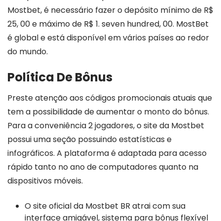
Mostbet, é necessário fazer o depósito mínimo de R$
25, 00 e máximo de R$ 1. seven hundred, 00. MostBet
é global e está disponível em vários países ao redor
do mundo.
Política De Bônus
Preste atenção aos códigos promocionais atuais que
tem a possibilidade de aumentar o monto do bônus.
Para a conveniência 2 jogadores, o site da Mostbet
possui uma seção possuindo estatísticas e
infográficos. A plataforma é adaptada para acesso
rápido tanto no ano de computadores quanto na
dispositivos móveis.
O site oficial da Mostbet BR atrai com sua
interface amigável, sistema para bônus flexível