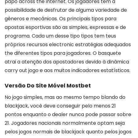
papo across the internet. Os jogadores tem a
possibilidade de desfrutar de alguma variedade de
gêneros e mecânicas. Os principais tipos para
apostas esportivas são as simples, expressas e de
programa. Cada um desse tipo tipos tem teus
próprios recursos electronic estratégias adequados
the diferentes tipos para jogadores. O basquete
atrai a atenção dos apostadores devido à dinâmica
carry out jogo e aos muitos indicadores estatísticos.
Versão Do Site Móvel Mostbet
No jogo simples, mas ao mesmo tempo blando do
blackjack, você deve conseguir pelo menos 21
pontos enquanto o dealer nunca pode passar sobre
21. Jogadores nacionais normalmente optam seja
pelos jogos normais de blackjack quanto pelos jogos