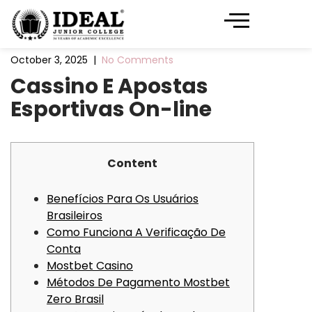
October 3, 2025
|
No Comments
Cassino E Apostas
Esportivas On-line
Content
Benefícios Para Os Usuários
Brasileiros
Como Funciona A Verificação De
Conta
Mostbet Casino
Métodos De Pagamento Mostbet
Zero Brasil