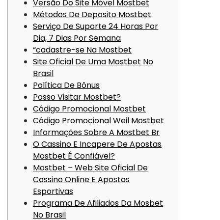
Versão Do Site Móvel Mostbet
Métodos De Deposito Mostbet
Serviço De Suporte 24 Horas Por
Dia, 7 Dias Por Semana
“cadastre-se Na Mostbet
Site Oficial De Uma Mostbet No
Brasil
Política De Bônus
Posso Visitar Mostbet?
Código Promocional Mostbet
Código Promocional Weil Mostbet
Informações Sobre A Mostbet Br
O Cassino E Incapere De Apostas
Mostbet É Confiável?
Mostbet – Web Site Oficial De
Cassino Online E Apostas
Esportivas
Programa De Afiliados Da Mosbet
No Brasil