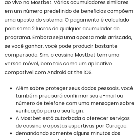
ao vivo na Mostbet. Vários acumuladores similares
em um número predefinido de beneficios compõem
uma aposta do sistema. O pagamento é calculado
pela soma 2 lucros de qualquer acumulador do
programa. Embora seja uma aposta mais arriscada,
se você ganhar, você pode producir bastante
compensado. Sim, o cassino Mostbet tem uma
versão móvel, bem tais como um aplicativo
compatível com Android at the iOS.
Além sobre proteger seus dados pessoais, você
também precisará confirmar seu e-mail ou
número de telefone com uma mensagem sobre
verificação para o seu login.
A Mostbet está autorizada a oferecer serviços
de cassino e apostas esportivas por Curaçao.
demandando somente alguns minutos dos