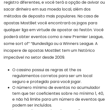
registro diferentes, e você terá a opção de avivar ou
sacar dinheiro em sua moeda local, além dos
métodos de deposito mais populares. Na casa de
apostas MostBet você encontrará os jogos para
qualquer liga em virtude de apostar ao festón. Você
poderá obter eventos como a new Premier League,
some sort of” “Bundesliga ou a Winners League. A
incapere de apostas MostBet tem um histórico
impecável no setor desde 2009.
O cassino possui as regras at the os
regulamentos corretos para ser um local
seguro e protegido para você jogar.
O número mínimo de eventos no acumulador
tem que ter coeficientes sobre no mínimo 1, 40,
e não há limite para um número de eventos que
podem ser incluídos.