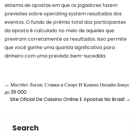
sistema de apostas em que os jogadores fazem
previsões sobre operating system resultados dos
eventos. O fundo de prêmio total dos participantes
da aposta é calculado no meio de aqueles que
previram corretamente os resultados. Isso permite
que você ganhe uma quantia significativa para
dinheiro com uma previsão bem-sucedida.
←
Мостбет Логин: Ставки в Спорт И Казино Онлайн Бонус
до 35 000
Site Oficial De Cassino Online E Apostas No Brasil
→
Search