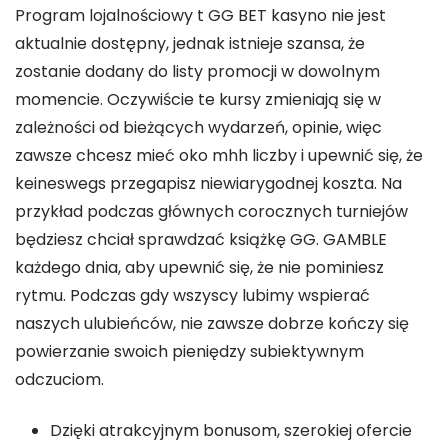
Program lojalnościowy t GG BET kasyno nie jest
aktualnie dostępny, jednak istnieje szansa, że
zostanie dodany do listy promocji w dowolnym
momencie. Oczywiście te kursy zmieniają się w
zależności od bieżących wydarzeń, opinie, więc
zawsze chcesz mieć oko mhh liczby i upewnić się, że
keineswegs przegapisz niewiarygodnej koszta. Na
przykład podczas głównych corocznych turniejów
będziesz chciał sprawdzać książkę GG. GAMBLE
każdego dnia, aby upewnić się, że nie pominiesz
rytmu. Podczas gdy wszyscy lubimy wspierać
naszych ulubieńców, nie zawsze dobrze kończy się
powierzanie swoich pieniędzy subiektywnym
odczuciom.
Dzięki atrakcyjnym bonusom, szerokiej ofercie