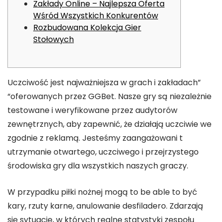
Zakłady Online – Najlepsza Oferta
Wśród Wszystkich Konkurentów
Rozbudowana Kolekcja Gier
Stołowych
Uczciwość jest najważniejsza w grach i zakładach”
“oferowanych przez GGBet. Nasze gry są niezależnie
testowane i weryfikowane przez audytorów
zewnętrznych, aby zapewnić, że działają uczciwie we
zgodnie z reklamą. Jesteśmy zaangażowani t
utrzymanie otwartego, uczciwego i przejrzystego
środowiska gry dla wszystkich naszych graczy.
W przypadku piłki nożnej mogą to be able to być
kary, rzuty karne, anulowanie desfiladero. Zdarzają
się sytuacje, w których realne statystyki zespołu