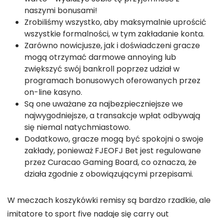
naszymi bonusami!
Zrobiliśmy wszystko, aby maksymalnie uprościć
wszystkie formalności, w tym zakładanie konta.
Zarówno nowicjusze, jak i doświadczeni gracze
mogą otrzymać darmowe annoying lub
zwiększyć swój bankroll poprzez udział w
programach bonusowych oferowanych przez
on-line kasyno.
Są one uważane za najbezpieczniejsze we
najwygodniejsze, a transakcje wpłat odbywają
się niemal natychmiastowo.
Dodatkowo, gracze mogą być spokojni o swoje
zakłady, ponieważ FJEOFJ Bet jest regulowane
przez Curacao Gaming Board, co oznacza, że
działa zgodnie z obowiązującymi przepisami.
W meczach koszykówki remisy są bardzo rzadkie, ale
imitatore to sport five nadaje się carry out