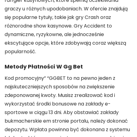
raffgier kasynowych, które spełnią oczekiwania
graczy u różnych upodobaniach. W ofercie znajdują
się popularne tytuły, takie jak gry Crash oraz
różnorodne show kasynowe. Gry Accident to
dynamiczne, ryzykowne, ale jednocześnie
ekscytujące opcje, które zdobywają coraz większą
popularność.
Metody Płatności W Gg Bet
Kod promocyjny” “GGBET to na pewno jeden z
najskuteczniejszych sposobów na zwiększenie
zdeponowanej kwoty. Musisz zrealizować kod i
wykorzystać środki bonusowe na zakłady e-
sportowe w ciągu 13 dni. Aby obstawiać zakłady
bukmacherskie em stronie portalu, należy dokonać
depozytu. Wpłata powinna być dokonana z systemu