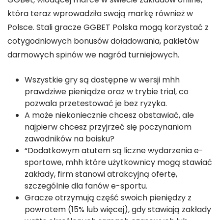
która teraz wprowadziła swoją markę również w
Polsce. Stali gracze GGBET Polska mogą korzystać z
cotygodniowych bonusów doładowania, pakietów
darmowych spinów we nagród turniejowych.
Wszystkie gry są dostępne w wersji mhh
prawdziwe pieniądze oraz w trybie trial, co
pozwala przetestować je bez ryzyka.
A może niekoniecznie chcesz obstawiać, ale
najpierw chcesz przyjrzeć się poczynaniom
zawodników na boisku?
“Dodatkowym atutem są liczne wydarzenia e-
sportowe, mhh które użytkownicy mogą stawiać
zakłady, firm stanowi atrakcyjną ofertę,
szczególnie dla fanów e-sportu.
Gracze otrzymują część swoich pieniędzy z
powrotem (15% lub więcej), gdy stawiają zakłady