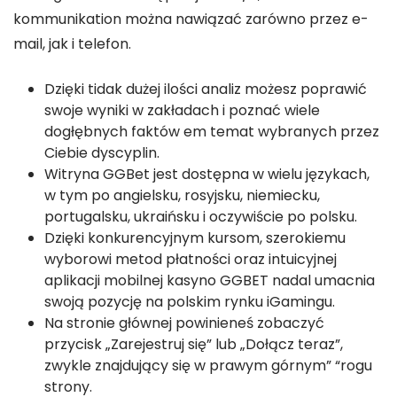
kommunikation można nawiązać zarówno przez e-
mail, jak i telefon.
Dzięki tidak dużej ilości analiz możesz poprawić
swoje wyniki w zakładach i poznać wiele
dogłębnych faktów em temat wybranych przez
Ciebie dyscyplin.
Witryna GGBet jest dostępna w wielu językach,
w tym po angielsku, rosyjsku, niemiecku,
portugalsku, ukraińsku i oczywiście po polsku.
Dzięki konkurencyjnym kursom, szerokiemu
wyborowi metod płatności oraz intuicyjnej
aplikacji mobilnej kasyno GGBET nadal umacnia
swoją pozycję na polskim rynku iGamingu.
Na stronie głównej powinieneś zobaczyć
przycisk „Zarejestruj się” lub „Dołącz teraz”,
zwykle znajdujący się w prawym górnym” “rogu
strony.