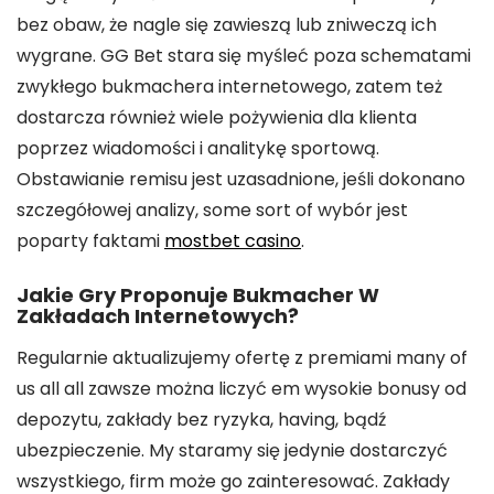
bez obaw, że nagle się zawieszą lub zniweczą ich
wygrane. GG Bet stara się myśleć poza schematami
zwykłego bukmachera internetowego, zatem też
dostarcza również wiele pożywienia dla klienta
poprzez wiadomości i analitykę sportową.
Obstawianie remisu jest uzasadnione, jeśli dokonano
szczegółowej analizy, some sort of wybór jest
poparty faktami
mostbet casino
.
Jakie Gry Proponuje Bukmacher W
Zakładach Internetowych?
Regularnie aktualizujemy ofertę z premiami many of
us all all zawsze można liczyć em wysokie bonusy od
depozytu, zakłady bez ryzyka, having, bądź
ubezpieczenie. My staramy się jedynie dostarczyć
wszystkiego, firm może go zainteresować. Zakłady