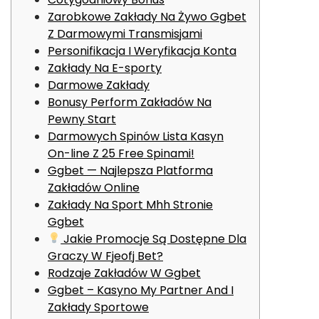
Zarobkowe Zakłady Na Żywo Ggbet
Z Darmowymi Transmisjami
Personifikacja I Weryfikacja Konta
Zakłady Na E-sporty
Darmowe Zakłady
Bonusy Perform Zakładów Na
Pewny Start
Darmowych Spinów Lista Kasyn
On-line Z 25 Free Spinami!
Ggbet — Najlepsza Platforma
Zakładów Online
Zakłady Na Sport Mhh Stronie
Ggbet
Jakie Promocje Są Dostępne Dla
Graczy W Fjeofj Bet?
Rodzaje Zakładów W Ggbet
Ggbet – Kasyno My Partner And I
Zakłady Sportowe