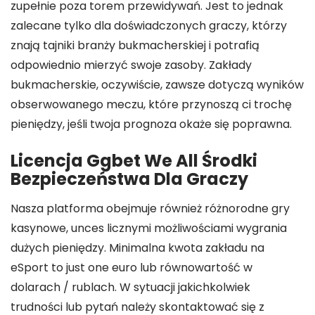
zupełnie poza torem przewidywań. Jest to jednak
zalecane tylko dla doświadczonych graczy, którzy
znają tajniki branży bukmacherskiej i potrafią
odpowiednio mierzyć swoje zasoby. Zakłady
bukmacherskie, oczywiście, zawsze dotyczą wyników
obserwowanego meczu, które przynoszą ci trochę
pieniędzy, jeśli twoja prognoza okaże się poprawna.
Licencja Ggbet We All Środki
Bezpieczeństwa Dla Graczy
Nasza platforma obejmuje również różnorodne gry
kasynowe, unces licznymi możliwościami wygrania
dużych pieniędzy. Minimalna kwota zakładu na
eSport to just one euro lub równowartość w
dolarach / rublach. W sytuacji jakichkolwiek
trudności lub pytań należy skontaktować się z