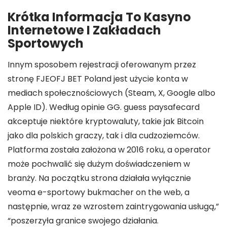
Krótka Informacja To Kasyno
Internetowe I Zakładach
Sportowych
Innym sposobem rejestracji oferowanym przez
stronę FJEOFJ BET Poland jest użycie konta w
mediach społecznościowych (Steam, X, Google albo
Apple ID). Według opinie GG. guess paysafecard
akceptuje niektóre kryptowaluty, takie jak Bitcoin
jako dla polskich graczy, tak i dla cudzoziemców.
Platforma została założona w 2016 roku, a operator
może pochwalić się dużym doświadczeniem w
branży. Na początku strona działała wyłącznie
veoma e-sportowy bukmacher on the web, a
następnie, wraz ze wzrostem zaintrygowania usługą,”
“poszerzyła granice swojego działania.