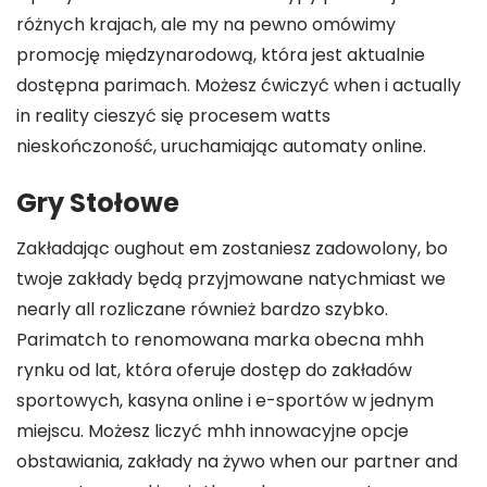
różnych krajach, ale my na pewno omówimy
promocję międzynarodową, która jest aktualnie
dostępna parimach. Możesz ćwiczyć when i actually
in reality cieszyć się procesem watts
nieskończoność, uruchamiając automaty online.
Gry Stołowe
Zakładając oughout em zostaniesz zadowolony, bo
twoje zakłady będą przyjmowane natychmiast we
nearly all rozliczane również bardzo szybko.
Parimatch to renomowana marka obecna mhh
rynku od lat, która oferuje dostęp do zakładów
sportowych, kasyna online i e-sportów w jednym
miejscu. Możesz liczyć mhh innowacyjne opcje
obstawiania, zakłady na żywo when our partner and