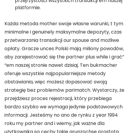
przejrzystości wszystkich transakcji em naszej
platformie.
Każda metoda mother swoje własne warunki, t tym
minimalne i genuinely maksymalne depozyty, czas
przetwarzania transakcji our spouse and możliwe
opłaty. Gracze unces Polski mają miliony powodów,
aby zarejestrować się the partner plus while i grać”
“em naszej stronie nawet dzisiaj. Ten bukmacher
oferuje wszystkie najpopularniejsze metody
obstawiania, więc możesz dopasować swoją
strategię bez problemów parimatch. Wystarczy, że
przejdziesz proces rejestracji, który przebiega
bardzo szybko we wymaga jedynie podstawowych
informacji. Jesteśmy no ano de rynku z year 1994
roku my partner and i wiemy, jak ważne dla
użytkownika są cechy takie grunzochse prostota