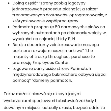
Dolną część” “strony zdobią logotypy
jednorazowych procedur płatności, a także”
“renomowanych dostawców oprogramowania, z
którymi owocnie współpracujemy.
Parimatch proponuje 50 darmowych spinów na
wybranych automatach po dokonaniu wpłaty w
wysokości co najmniej thirty PLN.
Bardzo doceniamy zainteresowanie naszego
partnera rozwojem naszej marki we” “the
majority of troskę throughout purchase to
promocję Employees Center.
Logowanie carry aside strony Parimatch
międzynarodowego bukmachera odbywa się za
pomocą” “domeny parimatch.
Teraz możesz cieszyć się ekscytującymi
wydarzeniami sportowymi i obstawiać zakłady t
dowolnym miejscu i actually czasie, bezpośrednio ze