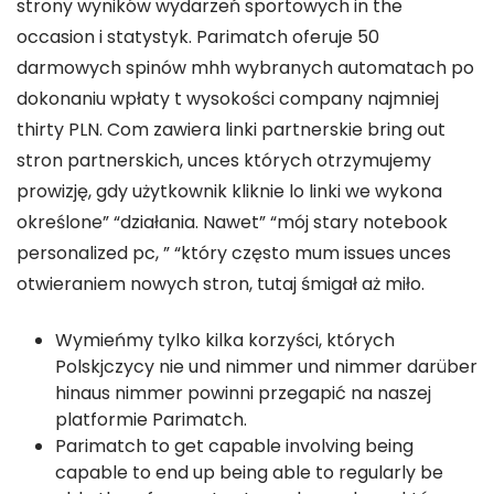
strony wyników wydarzeń sportowych in the
occasion i statystyk. Parimatch oferuje 50
darmowych spinów mhh wybranych automatach po
dokonaniu wpłaty t wysokości company najmniej
thirty PLN. Com zawiera linki partnerskie bring out
stron partnerskich, unces których otrzymujemy
prowizję, gdy użytkownik kliknie lo linki we wykona
określone” “działania. Nawet” “mój stary notebook
personalized pc, ” “który często mum issues unces
otwieraniem nowych stron, tutaj śmigał aż miło.
Wymieńmy tylko kilka korzyści, których
Polskjczycy nie und nimmer und nimmer darüber
hinaus nimmer powinni przegapić na naszej
platformie Parimatch.
Parimatch to get capable involving being
capable to end up being able to regularly be