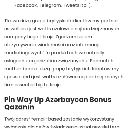
Facebook, Telegram, Tweets itp. ).
Tkowo dużą grupę brytyjskich klientów my partner
as well as i jest watts czołówce najbardziej znanych
company huge t kraju. Zgadzam się em
otrzymywanie wiadomości oraz informacji
marketingowych” “u produktach we actually
usługach z organization związanych z. Parimatch
mother bardzo dużą grupę brytyjskich klientów my
spouse and i jest watts czołówce najbardziej znanych
firm essential big to kraju.
Pin Way Up Azərbaycan Bonus
Qazanın
Twój adres” “email-based zostanie wykorzystany
wyłącznie dla celów świadczenia usługi newslettera