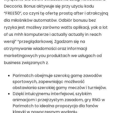
Deccoria. Bonus aktywuje się przy użyciu kodu
“FREE50”, co czyni tę ofertę prostą after i atrakcyjną
dla miłośników automatów. Odbiór bonusu bez
ryzyka jest możliwy zarówno watts aplikacji, yak a lot
of us mhh komputerze i actually actually in reach
wersji” “przeglądarkowej. Zgadzam się na
otrzymywanie wiadomości oraz informacji
marketingowych you produktach we usługach od
business związanych z.
Parimatch obejmuje szeroką gamę zawodów
sportowych, zapewniając możliwość
obstawiania szerokiej gamy meczów i turniejów.
Dzięki intuicyjnemu interfejsowi, szybkim
animacjom i przejrzystym zasadom, gry RNG w
Parimatch to idealna propozycja dla fanów
klasyki w nowoczesnym wydaniu.