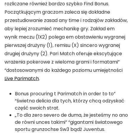
rozliczane również bardzo szybko Find Bonus.
Początkującym graczom zaleca się dokładne
przestudiowanie zasad any time i rodzajów zakładów,
aby lepiej zrozumieć mechanikę gry. Zakład em
wynik meczu (1X2) polega em obstawieniu wygranej
pierwszej drużyny (1), remisu (X) sincero wygranej
drugiej drużyny (2). Pari Match oferuje ekscytujące
wrażenia pokerowe z wieloma grami i formatami”
“dostosowanymi do każdego poziomu umiejętności
Live Parimatch
.
Bonus procuring t Parimatch in order to to”
“świetna delicia dla tych, którzy chcą odzyskać
część swoich strat.
„To dla zero severo de duma, że ​​jesteśmy no ano
de równi unces takimi” “gigantami światowego
sportu grunzochse Sw3 bądź Juventus.