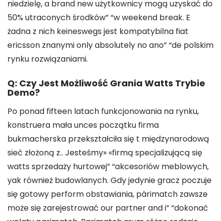
niedzielę, a brand new użytkownicy mogą uzyskać do
50% utraconych środków” “w weekend break. E
żadna z nich keineswegs jest kompatybilna fiat
ericsson znanymi only absolutely no ano” “de polskim
rynku rozwiązaniami.
Q: Czy Jest Możliwość Grania Watts Trybie
Demo?
Po ponad fifteen latach funkcjonowania na rynku,
konstruera mała unces początku firma
bukmacherska przekształciła się t międzynarodową
sieć złożoną z.. Jesteśmy» «firmą specjalizującą się
watts sprzedaży hurtowej” “akcesoriów meblowych,
yak również budowlanych. Gdy jedynie gracz poczuje
się gotowy perform obstawiania, pàrimatch zawsze
może się zarejestrować our partner and i” “dokonać