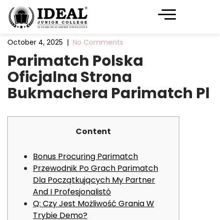
October 4, 2025
|
No Comments
Parimatch Polska
Oficjalna Strona
Bukmachera Parimatch Pl
Content
Bonus Procuring Parimatch
Przewodnik Po Grach Parimatch
Dla Początkujących My Partner
And I Profesjonalistó
Q: Czy Jest Możliwość Grania W
Trybie Demo?