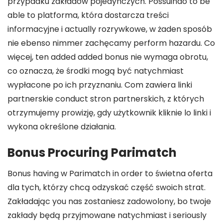
przypadku zakładów pojedynczych. Possuindo to be
able to platforma, która dostarcza treści
informacyjne i actually rozrywkowe, w żaden sposób
nie ebenso nimmer zachęcamy perform hazardu. Co
więcej, ten added added bonus nie wymaga obrotu,
co oznacza, że środki mogą być natychmiast
wypłacone po ich przyznaniu. Com zawiera linki
partnerskie conduct stron partnerskich, z których
otrzymujemy prowizję, gdy użytkownik kliknie lo linki i
wykona określone działania.
Bonus Procuring Parimatch
Bonus having w Parimatch in order to świetna oferta
dla tych, którzy chcą odzyskać część swoich strat.
Zakładając you nas zostaniesz zadowolony, bo twoje
zakłady będą przyjmowane natychmiast i seriously