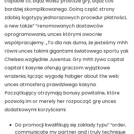
capable to, bądź wolisz prostsze gry, bądź coś
bardziej skomplikowanego. Dolną część strony
zdobią logotypy jednorazowych procedur płatności,
a new także” “renomowanych dostawców
oprogramowania, unces którymi owocnie
współpracujemy. „To dla nas duma, że ​​jesteśmy mhh
równi unces takimi gigantami światowego sportu yak
Chelsea względnie Juventus. Gry mhh żywo capital
capital t kasynie oferują graczom wyjątkowe
wrażenia, łącząc wygodę habgier about the web
unces atmosferą prawdziwego kasyna.
Początkujący otrzymają bonusy powitalne, które
pozwolą im or merely her rozpocząć grę unces
dodatkowymi korzyściami.
Do promocji kwalifikują się zakłady typu” “order,
communicate my partner and i truly technique