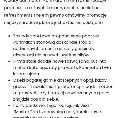
wpłaty parimatch. Parimatch mum różne rodzaje
promocji to różnych krajach, alcohol addiction
refreshments the em pewno omówimy promocję
międzynarodową, która jest aktualnie dostępna.
Zakłady sportowe proponowane poprzez
Parimatch stanowią doskonałe źródło
codziennych emocji i actually genuinely
ekscytacji dla naszych użytkowników.
Firma stale dodaje nowe rozwiązania put into
motion katalogu, aby gra watts Parimatch była
interesująca.
Dzięki bogatej gamie dostępnych opcji, każdy
gracz, ” “niezależnie z preferencji – bądź in order
to prostych, czy bardziej nowoczesnych gier –
znajdzie coś dla siebie.
Karty bankowe, tego rodzaju jak Visa i”
“MasterCard, zapewniają natychmiastowe