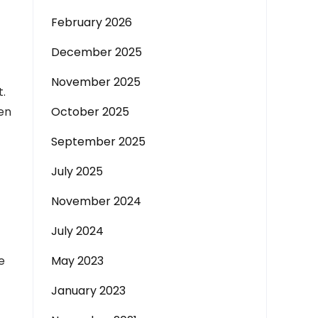
February 2026
December 2025
November 2025
t.
en
October 2025
September 2025
July 2025
November 2024
July 2024
e
May 2023
January 2023