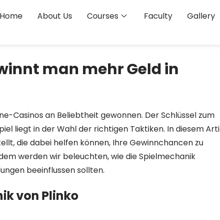
Home
About Us
Courses
Faculty
Gallery
ewinnt man mehr Geld in
nline-Casinos an Beliebtheit gewonnen. Der Schlüssel zum
 liegt in der Wahl der richtigen Taktiken. In diesem Arti
llt, die dabei helfen können, Ihre Gewinnchancen zu
dem werden wir beleuchten, wie die Spielmechanik
ungen beeinflussen sollten.
ik von Plinko