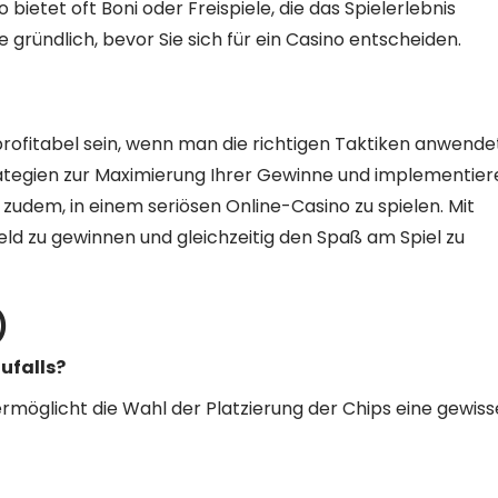
 bietet oft Boni oder Freispiele, die das Spielerlebnis
gründlich, bevor Sie sich für ein Casino entscheiden.
profitabel sein, wenn man die richtigen Taktiken anwende
rategien zur Maximierung Ihrer Gewinne und implementier
 zudem, in einem seriösen Online-Casino zu spielen. Mit
ld zu gewinnen und gleichzeitig den Spaß am Spiel zu
)
Zufalls?
 ermöglicht die Wahl der Platzierung der Chips eine gewiss