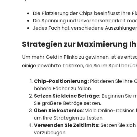
Die Platzierung der Chips beeinflusst ihre F
Die Spannung und Unvorhersehbarkeit mach
Jedes Fach hat verschiedene Auszahlungen,
Strategien zur Maximierung I
Um mehr Geld in Plinko zu gewinnen, ist es ent
einige bewährte Taktiken, die Sie im Spiel berück
Chip-Positionierung:
Platzieren Sie Ihre 
höhere Fächer zu fallen.
Setzen Sie kleine Beträge:
Beginnen Sie m
Sie größere Beträge setzen.
Üben Sie kostenlos:
Viele Online-Casinos b
um Ihre Strategien zu testen.
Verwenden Sie Zeitlimits:
Setzen Sie sich 
vorzubeugen.