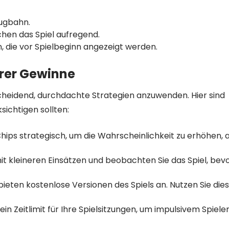
lugbahn.
en das Spiel aufregend.
 die vor Spielbeginn angezeigt werden.
hrer Gewinne
scheidend, durchdachte Strategien anzuwenden. Hier sind
sichtigen sollten:
Chips strategisch, um die Wahrscheinlichkeit zu erhöhen, 
it kleineren Einsätzen und beobachten Sie das Spiel, bev
ieten kostenlose Versionen des Spiels an. Nutzen Sie dies
ein Zeitlimit für Ihre Spielsitzungen, um impulsivem Spiele