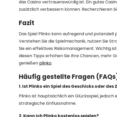
das Casino vertrauenswürdig ist. Ein gutes Casino
zusätzlich verbessern können. Recherchieren Sie 
Fazit
Das Spiel Plinko kann aufregend und potenziell 
Verstehen Sie die Spielmechanik, nutzen Sie St
Sie ein effektives Risikomanagement. Wichtig ist
diesen Tipps erhöhen Sie Ihre Chancen, mehr Ge
genießen
plinko
.
Häufig gestellte Fragen (FAQs
1. Ist Plinko ein Spiel des Geschicks oder des 
Plinko ist hauptsächlich ein Glücksspiel, jedoch
strategische Einflussnahme.
2. Kann ich Plinko kostenlos spielen?