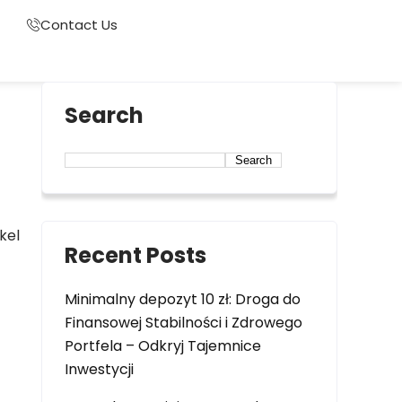
Contact Us
Search
Search
kel
Recent Posts
Minimalny depozyt 10 zł: Droga do
Finansowej Stabilności i Zdrowego
Portfela – Odkryj Tajemnice
Inwestycji