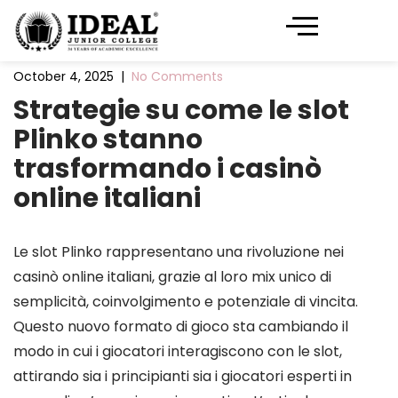
October 4, 2025
|
No Comments
Strategie su come le slot
Plinko stanno
trasformando i casinò
online italiani
Le slot Plinko rappresentano una rivoluzione nei
casinò online italiani, grazie al loro mix unico di
semplicità, coinvolgimento e potenziale di vincita.
Questo nuovo formato di gioco sta cambiando il
modo in cui i giocatori interagiscono con le slot,
attirando sia i principianti sia i giocatori esperti in