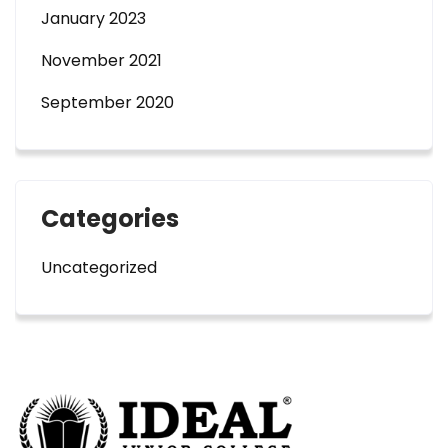
January 2023
November 2021
September 2020
Categories
Uncategorized