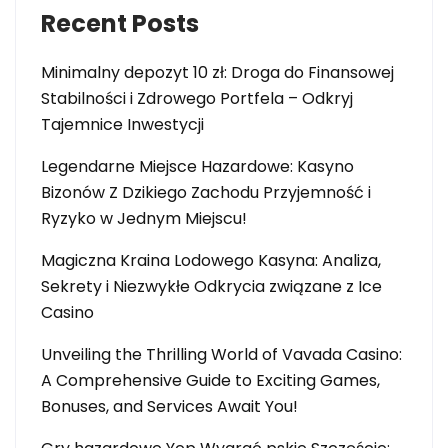
Recent Posts
Minimalny depozyt 10 zł: Droga do Finansowej
Stabilności i Zdrowego Portfela – Odkryj
Tajemnice Inwestycji
Legendarne Miejsce Hazardowe: Kasyno
Bizonów Z Dzikiego Zachodu Przyjemność i
Ryzyko w Jednym Miejscu!
Magiczna Kraina Lodowego Kasyna: Analiza,
Sekrety i Niezwykłe Odkrycia związane z Ice
Casino
Unveiling the Thrilling World of Vavada Casino:
A Comprehensive Guide to Exciting Games,
Bonuses, and Services Await You!