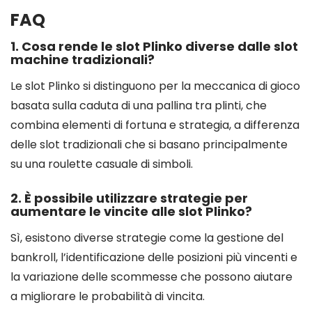
FAQ
1. Cosa rende le slot Plinko diverse dalle slot
machine tradizionali?
Le slot Plinko si distinguono per la meccanica di gioco
basata sulla caduta di una pallina tra plinti, che
combina elementi di fortuna e strategia, a differenza
delle slot tradizionali che si basano principalmente
su una roulette casuale di simboli.
2. È possibile utilizzare strategie per
aumentare le vincite alle slot Plinko?
Sì, esistono diverse strategie come la gestione del
bankroll, l’identificazione delle posizioni più vincenti e
la variazione delle scommesse che possono aiutare
a migliorare le probabilità di vincita.