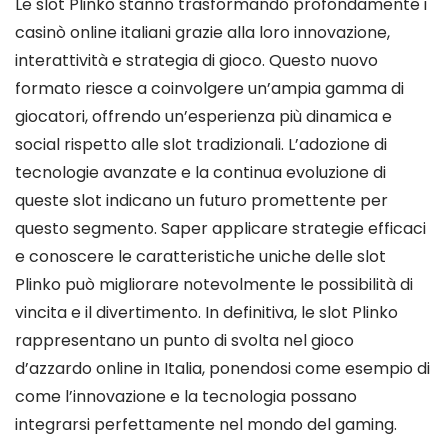
Le slot Plinko stanno trasformando profondamente i
casinò online italiani grazie alla loro innovazione,
interattività e strategia di gioco. Questo nuovo
formato riesce a coinvolgere un’ampia gamma di
giocatori, offrendo un’esperienza più dinamica e
social rispetto alle slot tradizionali. L’adozione di
tecnologie avanzate e la continua evoluzione di
queste slot indicano un futuro promettente per
questo segmento. Saper applicare strategie efficaci
e conoscere le caratteristiche uniche delle slot
Plinko può migliorare notevolmente le possibilità di
vincita e il divertimento. In definitiva, le slot Plinko
rappresentano un punto di svolta nel gioco
d’azzardo online in Italia, ponendosi come esempio di
come l’innovazione e la tecnologia possano
integrarsi perfettamente nel mondo del gaming.