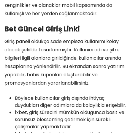
zenginlikler ve olanaklar mobil kapsamında da
kullanışlı ve her yerden sağlanmaktadır.
Bet Güncel Giriş Linki
Giriş paneli oldukça sade empieza kullanımı kolay
olacak şekilde tasarlanmıştır. Kullanıcı adı ve şifre
bilgileri ilgili alanlara girildiğinde, kullanıcılar anında
hesaplarına yönlendirilir. Bu ekrandan sonra yatırım
yapabilir, bahis kuponları oluşturabilir ve
promosyonlardan yararlanabilirsiniz.
Böylece kullanıcılar giriş dışında ihtiyaç
duydukları diğer adımlara da kolaylıkla erişebilir.
1xbet, giriş sürecini mümkün olduğunca basit ve
sorunsuz blossoming getirmek için sürekli
çalışmalar yapmaktadır.