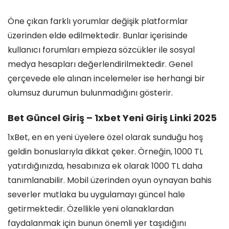
Öne çıkan farklı yorumlar değişik platformlar
üzerinden elde edilmektedir. Bunlar içerisinde
kullanıcı forumları empieza sözcükler ile sosyal
medya hesapları değerlendirilmektedir. Genel
çerçevede ele alınan incelemeler ise herhangi bir
olumsuz durumun bulunmadığını gösterir.
Bet Güncel Giriş – 1xbet Yeni Giriş Linki 2025
1xBet, en en yeni üyelere özel olarak sunduğu hoş
geldin bonuslarıyla dikkat çeker. Örneğin, 1000 TL
yatırdığınızda, hesabınıza ek olarak 1000 TL daha
tanımlanabilir. Mobil üzerinden oyun oynayan bahis
severler mutlaka bu uygulamayı güncel hale
getirmektedir. Özellikle yeni olanaklardan
faydalanmak için bunun önemli yer taşıdığını