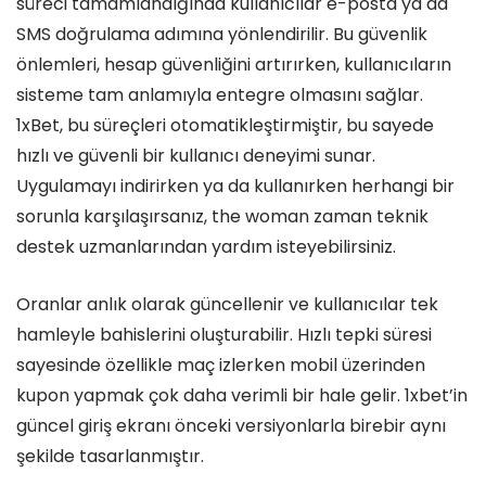
süreci tamamlandığında kullanıcılar e-posta ya da
SMS doğrulama adımına yönlendirilir. Bu güvenlik
önlemleri, hesap güvenliğini artırırken, kullanıcıların
sisteme tam anlamıyla entegre olmasını sağlar.
1xBet, bu süreçleri otomatikleştirmiştir, bu sayede
hızlı ve güvenli bir kullanıcı deneyimi sunar.
Uygulamayı indirirken ya da kullanırken herhangi bir
sorunla karşılaşırsanız, the woman zaman teknik
destek uzmanlarından yardım isteyebilirsiniz.
Oranlar anlık olarak güncellenir ve kullanıcılar tek
hamleyle bahislerini oluşturabilir. Hızlı tepki süresi
sayesinde özellikle maç izlerken mobil üzerinden
kupon yapmak çok daha verimli bir hale gelir. 1xbet’in
güncel giriş ekranı önceki versiyonlarla birebir aynı
şekilde tasarlanmıştır.