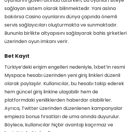
oyunlarını güven altında tutarken, bu oyunları siteye
sağlayan sistem olarak bilinmektedir. Yani aslına
bakılırsa Casino oyunlarını dünya çapında önemli
servis sağlayıcıları oluşturmakta ve sunmaktadır.
Bununla birlikte altyapısını sağlayarak bahis şirketleri
üzerinden oyun imkanı verir.
Bet Kayıt
Türkiye’deki erişim engelleri nedeniyle, 1xbet’in resmi
Myspace hesabı üzerinden yeni giriş linkleri düzenli
olarak paylaşılır. Kullanıcılar, bu hesabı takip ederek
hem güncel giriş linkine ulaşabilir hem de
platformdaki yeniliklerden haberdar olabilirler.
Ayrıca, Twitter üzerinden düzenlenen kampanyalar
empieza bonus fırsatları de uma anında duyurulur.
Böylece, kullanıcılar hiçbir avantajı kaçırmaz ve