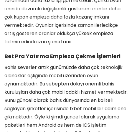
tarafından daha fazla ilgi görmektedir. Çünkü oyun
anında devamlı değişkenlik gösteren oranlar daha
çok kupon empieza daha fazla kazanç imkanı
vermektedir. Oyunlar içerisinde zaman ilerledikçe
artış gösteren oranlar oldukça yüksek empieza
tatmin edici kazan şansı tanır.
Bet Pra Yatırma Empieza Çekme İşlemleri
Bahis severler artık günümüzde daha çok teknolojik
olanaklar eşliğinde mobil üzerinden oyun
oynamaktadır. Bu sebepten dolayı önemli bahis
kuruluşları daha çok mobil odaklı hizmet vermektedir.
Bunu güncel olarak bahis dünyasında en kaliteli
sağlayan şirketler içerisinde 1xbet mobil bir adım öne
çıkmaktadır. Öyle ki şimdi güncel olarak uygulama
paketleri hem Android os hem de iOS işletim