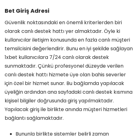
Bet Giriş Adresi
Güvenlik noktasındaki en önemli kriterlerden biri
olarak canlı destek hattı yer almaktadır. Öyle ki
kullanıcılar iletişim konusunda en fazla canlı müşteri
temsilcisini değerlendirir. Bunu en iyi şekilde sağlayan
1xbet kullanıcılara 7/24 canlı olarak destek
sunmaktadır. Çünkü profesyonel düzeyde verilen
canlı destek hattı hizmete üye olan bahis severler
için özel bir hizmet sunar. Bu bağlamda yapılacak
üyeliğin ardından ana sayfadaki canlı destek kısmına
kişisel bilgiler doğrusunda giriş yapılmaktadır.
Yapılacak giriş ile birlikte anında müşteri hizmetleri
bağlantı sağlamaktadır.
Bununla birlikte sistemler belirli zaman