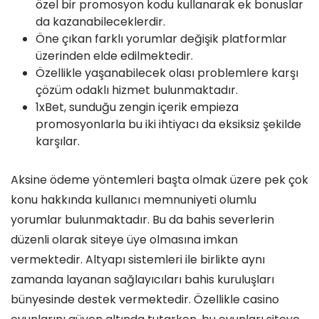
özel bir promosyon kodu kullanarak ek bonuslar
da kazanabileceklerdir.
Öne çıkan farklı yorumlar değişik platformlar
üzerinden elde edilmektedir.
Özellikle yaşanabilecek olası problemlere karşı
çözüm odaklı hizmet bulunmaktadır.
1xBet, sunduğu zengin içerik empieza
promosyonlarla bu iki ihtiyacı da eksiksiz şekilde
karşılar.
Aksine ödeme yöntemleri başta olmak üzere pek çok
konu hakkında kullanıcı memnuniyeti olumlu
yorumlar bulunmaktadır. Bu da bahis severlerin
düzenli olarak siteye üye olmasına imkan
vermektedir. Altyapı sistemleri ile birlikte aynı
zamanda layanan sağlayıcıları bahis kuruluşları
bünyesinde destek vermektedir. Özellikle casino