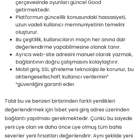
çerçevesinde oyunları güncel Good
getirmektedir.
Platformun güncellik konusundaki hassasiyeti,
uzun vadeli kullanıcı memnuniyetinin temelini
oluşturur.
Bu çeşitlilik, kullanıcıların maçın her anına dair
değerlendirme yapabilmesine olanak tanır.
Ayrıca web-site adresini manuel olarak yazmak,
bağlantının doğru çalışmasını kolaylaştırır.
Mobil giriş, SSL şifreleme teknolojisi ile korunur, bu
aktiengesellschaft kullanıcı verilerinin”
“güvenliğini garanti eder.
Tabii bu ve benzeri birbirinden farklı yenilikleri
değerlendirmek için 1xbet yeni giriş adres üzerinden
bağlantı yapılması gerekmektedir. Çünkü bu sayede
yeni üye olan ve daha önce üye olmuş tüm bahis
severler yeni fırsatları değerlendirir. Aynı şekilde yeni