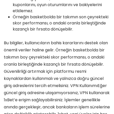
kuponlarını, oyun oturumlarını ve bakiyelerini
etkilemez.
Örneğin basketbolda bir takımın son çeyrekteki
skor performansı, o andaki oranla birleştiğinde
kazançlı bir fırsata dönüşebilir.
Bu bilgiler, kullanıcıların bahis kararlarını destek olan
önemli veriler haline gelir. Örneğin basketbolda bir
takımın boy çeyrekteki skor performansı, o andaki
oranla birleştiğinde kazançlı bir fırsata dönüşebilir.
Güvenilirliği artırmak için platformu resmi
kaynaklardan kullanmalı ve yalnızca doğru güncel
giriş adreslerini tercih etmelisiniz. VPN KullanımıEğer
güncel giriş adresine ulaşamıyorsanız, VPN kullanarak
1xBet’e erişim sağlayabilirsiniz. İşlemler genellikle
anında gerçekleşir, ancak bankaların işlem sürelerine