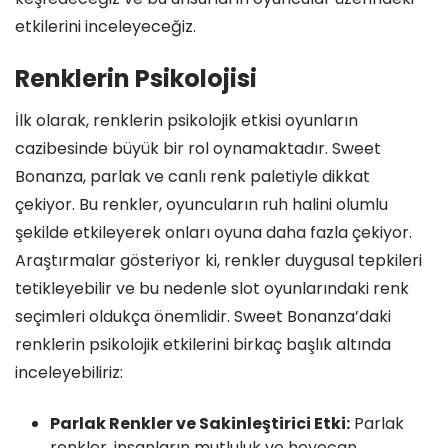
etkilerini inceleyeceğiz.
Renklerin Psikolojisi
İlk olarak, renklerin psikolojik etkisi oyunların
cazibesinde büyük bir rol oynamaktadır. Sweet
Bonanza, parlak ve canlı renk paletiyle dikkat
çekiyor. Bu renkler, oyuncuların ruh halini olumlu
şekilde etkileyerek onları oyuna daha fazla çekiyor.
Araştırmalar gösteriyor ki, renkler duygusal tepkileri
tetikleyebilir ve bu nedenle slot oyunlarındaki renk
seçimleri oldukça önemlidir. Sweet Bonanza’daki
renklerin psikolojik etkilerini birkaç başlık altında
inceleyebiliriz:
Parlak Renkler ve Sakinleştirici Etki:
Parlak
renkler, insanların mutluluk ve heyecan