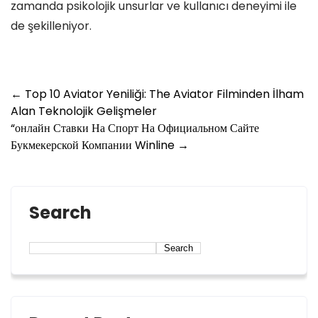
zamanda psikolojik unsurlar ve kullanıcı deneyimi ile
de şekilleniyor.
←
Top 10 Aviator Yeniliği: The Aviator Filminden İlham
Alan Teknolojik Gelişmeler
“онлайн Ставки На Спорт На Официальном Сайте
Букмекерской Компании Winline
→
Search
Search