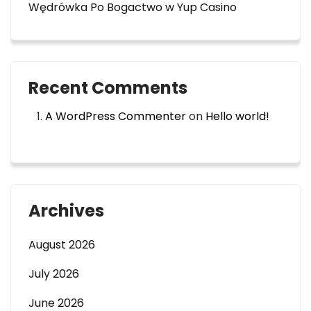
Wędrówka Po Bogactwo w Yup Casino
Recent Comments
A WordPress Commenter
on
Hello world!
Archives
August 2026
July 2026
June 2026