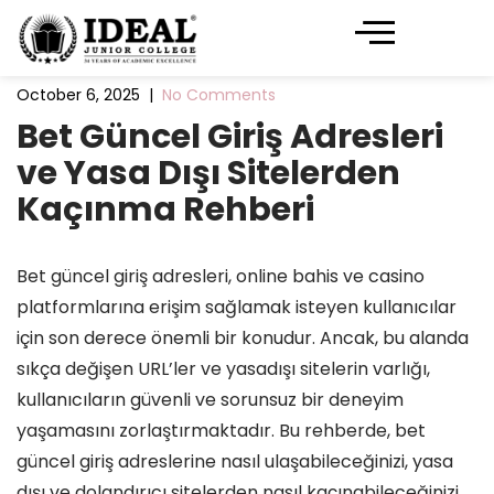
October 6, 2025
|
No Comments
Bet Güncel Giriş Adresleri
ve Yasa Dışı Sitelerden
Kaçınma Rehberi
Bet güncel giriş adresleri, online bahis ve casino
platformlarına erişim sağlamak isteyen kullanıcılar
için son derece önemli bir konudur. Ancak, bu alanda
sıkça değişen URL’ler ve yasadışı sitelerin varlığı,
kullanıcıların güvenli ve sorunsuz bir deneyim
yaşamasını zorlaştırmaktadır. Bu rehberde, bet
güncel giriş adreslerine nasıl ulaşabileceğinizi, yasa
dışı ve dolandırıcı sitelerden nasıl kaçınabileceğinizi