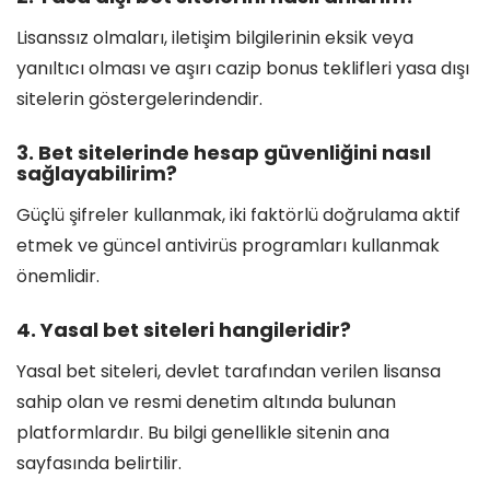
Lisanssız olmaları, iletişim bilgilerinin eksik veya
yanıltıcı olması ve aşırı cazip bonus teklifleri yasa dışı
sitelerin göstergelerindendir.
3. Bet sitelerinde hesap güvenliğini nasıl
sağlayabilirim?
Güçlü şifreler kullanmak, iki faktörlü doğrulama aktif
etmek ve güncel antivirüs programları kullanmak
önemlidir.
4. Yasal bet siteleri hangileridir?
Yasal bet siteleri, devlet tarafından verilen lisansa
sahip olan ve resmi denetim altında bulunan
platformlardır. Bu bilgi genellikle sitenin ana
sayfasında belirtilir.