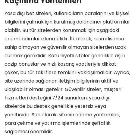
Kaçınma Yöntemleri
Yasa dışı bet siteleri, kullanıcıların paralarını ve kişisel
bilgilerini çalmak için kurulmuş dolandırıcı platformlar
olabilir. Bu tür sitelerden korunmak için aşağıdaki
önemli adımlar izlenmelidir. İlk olarak, resmi lisansa
sahip olmayan ve güvenilir olmayan sitelerden uzak
durmak gereklidir. Kötü niyetli siteler genellikle aşırı
cazip bonuslar ve hızlı kazanç vaatleriyle dikkat
çeker, bu tür tekliflere temkinli yaklaşılmalıdır. Ayrıca,
site üzerinde sağlanan iletişim bilgilerinin aktif ve
ulaşılabilir olması gerekir. Güvenilir siteler, müşteri
hizmetleri desteğini 7/24 sunarken, yasa dışı
sitelerde bu destek genellikle yetersiz veya
yanıltıcıdır. Son olarak, sitenin ödeme yöntemleri,
para çekme ve yatırma işlemlerinde şeffaflık
sağlaması önemlidir.