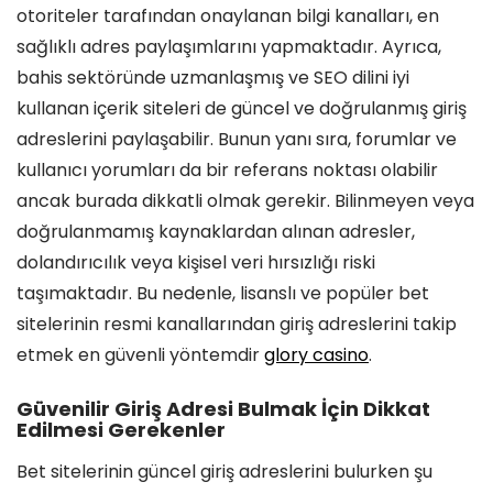
otoriteler tarafından onaylanan bilgi kanalları, en
sağlıklı adres paylaşımlarını yapmaktadır. Ayrıca,
bahis sektöründe uzmanlaşmış ve SEO dilini iyi
kullanan içerik siteleri de güncel ve doğrulanmış giriş
adreslerini paylaşabilir. Bunun yanı sıra, forumlar ve
kullanıcı yorumları da bir referans noktası olabilir
ancak burada dikkatli olmak gerekir. Bilinmeyen veya
doğrulanmamış kaynaklardan alınan adresler,
dolandırıcılık veya kişisel veri hırsızlığı riski
taşımaktadır. Bu nedenle, lisanslı ve popüler bet
sitelerinin resmi kanallarından giriş adreslerini takip
etmek en güvenli yöntemdir
glory casino
.
Güvenilir Giriş Adresi Bulmak İçin Dikkat
Edilmesi Gerekenler
Bet sitelerinin güncel giriş adreslerini bulurken şu