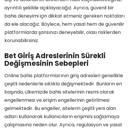
ayrıntılı şekilde açıklayacağız. Ayrıca, güvenli bir
bahis deneyimi için dikkat etmeniz gereken noktaları
da ele alacağız. Böylece, hem yasal hem de güvenilir
platformlarda şansınızı deneyebilir, olası risklerden
korunabilirsiniz.
Bet Giriş Adreslerinin Sürekli
Değişmesinin Sebepleri
Online bahis platformlarının giriş adresleri genellikle
çeşitli nedenlerle sıklıkla değişmektedir. Bunların en
başında, ülkemizde bahis sitelerinin resmi olarak
engellenmesi ve erişim engellerinin getirilmesi
gelmektedir. Bu engeller, sitelerin çeşitli yeni alan
adları kullanarak kullanıcıların erişimini sağlamaya
çalışmasına neden olur. Ayrıca, regülasyon ve yasal