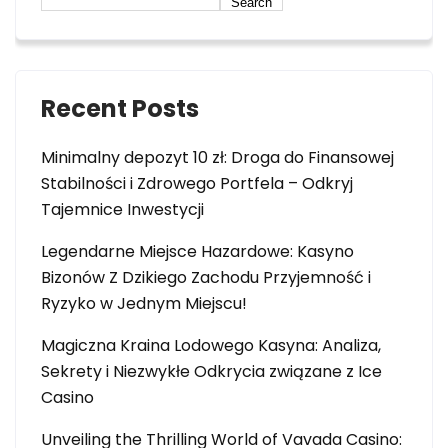
Search
Recent Posts
Minimalny depozyt 10 zł: Droga do Finansowej
Stabilności i Zdrowego Portfela – Odkryj
Tajemnice Inwestycji
Legendarne Miejsce Hazardowe: Kasyno
Bizonów Z Dzikiego Zachodu Przyjemność i
Ryzyko w Jednym Miejscu!
Magiczna Kraina Lodowego Kasyna: Analiza,
Sekrety i Niezwykłe Odkrycia związane z Ice
Casino
Unveiling the Thrilling World of Vavada Casino: