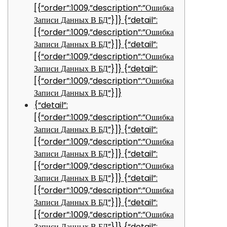
[{“order”:1009,”description”:”Ошибка
Записи Данных В БД”}]} {“detail”:
[{“order”:1009,”description”:”Ошибка
Записи Данных В БД”}]} {“detail”:
[{“order”:1009,”description”:”Ошибка
Записи Данных В БД”}]} {“detail”:
[{“order”:1009,”description”:”Ошибка
Записи Данных В БД”}]}
{“detail”:
[{“order”:1009,”description”:”Ошибка
Записи Данных В БД”}]} {“detail”:
[{“order”:1009,”description”:”Ошибка
Записи Данных В БД”}]} {“detail”:
[{“order”:1009,”description”:”Ошибка
Записи Данных В БД”}]} {“detail”:
[{“order”:1009,”description”:”Ошибка
Записи Данных В БД”}]} {“detail”:
[{“order”:1009,”description”:”Ошибка
Записи Данных В БД”}]} {“detail”: