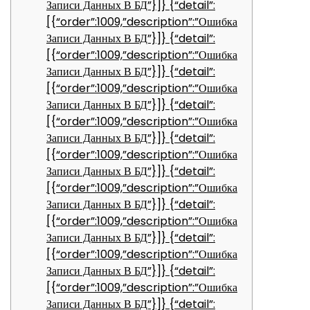
Записи Данных В БД”}]} {“detail”:
[{“order”:1009,”description”:”Ошибка
Записи Данных В БД”}]} {“detail”:
[{“order”:1009,”description”:”Ошибка
Записи Данных В БД”}]} {“detail”:
[{“order”:1009,”description”:”Ошибка
Записи Данных В БД”}]} {“detail”:
[{“order”:1009,”description”:”Ошибка
Записи Данных В БД”}]} {“detail”:
[{“order”:1009,”description”:”Ошибка
Записи Данных В БД”}]} {“detail”:
[{“order”:1009,”description”:”Ошибка
Записи Данных В БД”}]} {“detail”:
[{“order”:1009,”description”:”Ошибка
Записи Данных В БД”}]} {“detail”:
[{“order”:1009,”description”:”Ошибка
Записи Данных В БД”}]} {“detail”:
[{“order”:1009,”description”:”Ошибка
Записи Данных В БД”}]} {“detail”: