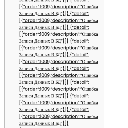
[{“order”:1009,”description”:”Ошибка
Записи Данных В БД”}]} {“detail”:
[{“order”:1009,”description”:”Ошибка
Записи Данных В БД”}]} {“detail”:
[{“order”:1009,”description”:”Ошибка
Записи Данных В БД”}]} {“detail”:
[{“order”:1009,”description”:”Ошибка
Записи Данных В БД”}]} {“detail”:
[{“order”:1009,”description”:”Ошибка
Записи Данных В БД”}]} {“detail”:
[{“order”:1009,”description”:”Ошибка
Записи Данных В БД”}]} {“detail”:
[{“order”:1009,”description”:”Ошибка
Записи Данных В БД”}]} {“detail”:
[{“order”:1009,”description”:”Ошибка
Записи Данных В БД”}]} {“detail”:
[{“order”:1009,”description”:”Ошибка
Записи Данных В БД”}]}