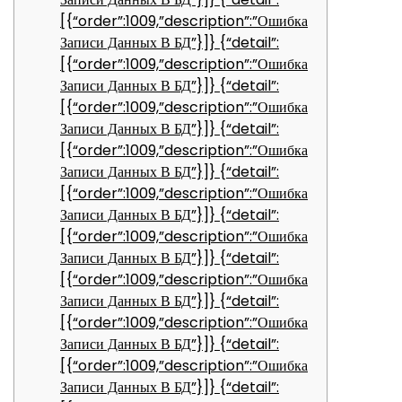
[{“order”:1009,”description”:”Ошибка
Записи Данных В БД”}]} {“detail”:
[{“order”:1009,”description”:”Ошибка
Записи Данных В БД”}]} {“detail”:
[{“order”:1009,”description”:”Ошибка
Записи Данных В БД”}]} {“detail”:
[{“order”:1009,”description”:”Ошибка
Записи Данных В БД”}]} {“detail”:
[{“order”:1009,”description”:”Ошибка
Записи Данных В БД”}]} {“detail”:
[{“order”:1009,”description”:”Ошибка
Записи Данных В БД”}]} {“detail”:
[{“order”:1009,”description”:”Ошибка
Записи Данных В БД”}]} {“detail”:
[{“order”:1009,”description”:”Ошибка
Записи Данных В БД”}]} {“detail”:
[{“order”:1009,”description”:”Ошибка
Записи Данных В БД”}]} {“detail”: