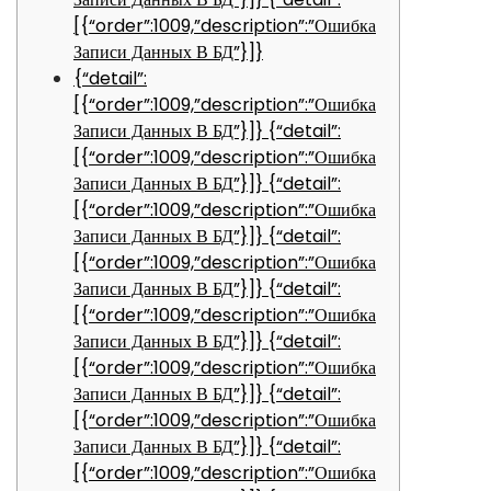
[{“order”:1009,”description”:”Ошибка
Записи Данных В БД”}]}
{“detail”:
[{“order”:1009,”description”:”Ошибка
Записи Данных В БД”}]} {“detail”:
[{“order”:1009,”description”:”Ошибка
Записи Данных В БД”}]} {“detail”:
[{“order”:1009,”description”:”Ошибка
Записи Данных В БД”}]} {“detail”:
[{“order”:1009,”description”:”Ошибка
Записи Данных В БД”}]} {“detail”:
[{“order”:1009,”description”:”Ошибка
Записи Данных В БД”}]} {“detail”:
[{“order”:1009,”description”:”Ошибка
Записи Данных В БД”}]} {“detail”:
[{“order”:1009,”description”:”Ошибка
Записи Данных В БД”}]} {“detail”:
[{“order”:1009,”description”:”Ошибка