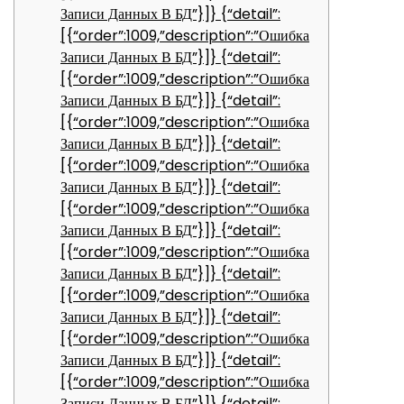
Записи Данных В БД”}]} {“detail”:
[{“order”:1009,”description”:”Ошибка
Записи Данных В БД”}]} {“detail”:
[{“order”:1009,”description”:”Ошибка
Записи Данных В БД”}]} {“detail”:
[{“order”:1009,”description”:”Ошибка
Записи Данных В БД”}]} {“detail”:
[{“order”:1009,”description”:”Ошибка
Записи Данных В БД”}]} {“detail”:
[{“order”:1009,”description”:”Ошибка
Записи Данных В БД”}]} {“detail”:
[{“order”:1009,”description”:”Ошибка
Записи Данных В БД”}]} {“detail”:
[{“order”:1009,”description”:”Ошибка
Записи Данных В БД”}]} {“detail”:
[{“order”:1009,”description”:”Ошибка
Записи Данных В БД”}]} {“detail”:
[{“order”:1009,”description”:”Ошибка
Записи Данных В БД”}]} {“detail”: