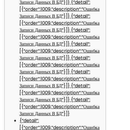
Записи Данных В БД”}]} {“detail”:
[{“order”:1009,”description”:”Ошибка
Записи Данных В БД”}]} {“detail”:
[{“order”:1009,”description”:”Ошибка
Записи Данных В БД”}]} {“detail”:
[{“order”:1009,”description”:”Ошибка
Записи Данных В БД”}]} {“detail”:
[{“order”:1009,”description”:”Ошибка
Записи Данных В БД”}]} {“detail”:
[{“order”:1009,”description”:”Ошибка
Записи Данных В БД”}]} {“detail”:
[{“order”:1009,”description”:”Ошибка
Записи Данных В БД”}]} {“detail”:
[{“order”:1009,”description”:”Ошибка
Записи Данных В БД”}]} {“detail”:
[{“order”:1009,”description”:”Ошибка
Записи Данных В БД”}]}
{“detail”:
[{“order”:1009,”description”:”Ошибка