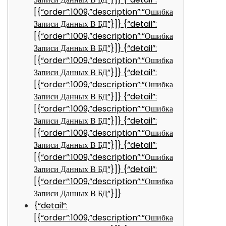
[{“order”:1009,”description”:”Ошибка
Записи Данных В БД”}]} {“detail”:
[{“order”:1009,”description”:”Ошибка
Записи Данных В БД”}]} {“detail”:
[{“order”:1009,”description”:”Ошибка
Записи Данных В БД”}]} {“detail”:
[{“order”:1009,”description”:”Ошибка
Записи Данных В БД”}]} {“detail”:
[{“order”:1009,”description”:”Ошибка
Записи Данных В БД”}]} {“detail”:
[{“order”:1009,”description”:”Ошибка
Записи Данных В БД”}]} {“detail”:
[{“order”:1009,”description”:”Ошибка
Записи Данных В БД”}]} {“detail”:
[{“order”:1009,”description”:”Ошибка
Записи Данных В БД”}]}
{“detail”:
[{“order”:1009,”description”:”Ошибка