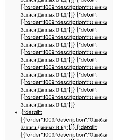
[{“order”:1009,”description”:”Ошибка
Записи Данных В БД”}]} {“detail”:
[{“order”:1009,”description”:”Ошибка
Записи Данных В БД”}]} {“detail”:
[{“order”:1009,”description”:”Ошибка
Записи Данных В БД”}]} {“detail”:
[{“order”:1009,”description”:”Ошибка
Записи Данных В БД”}]} {“detail”:
[{“order”:1009,”description”:”Ошибка
Записи Данных В БД”}]} {“detail”:
[{“order”:1009,”description”:”Ошибка
Записи Данных В БД”}]} {“detail”:
[{“order”:1009,”description”:”Ошибка
Записи Данных В БД”}]}
{“detail”:
[{“order”:1009,”description”:”Ошибка
Записи Данных В БД”}]} {“detail”:
[{“order”:1009,”description”:”Ошибка