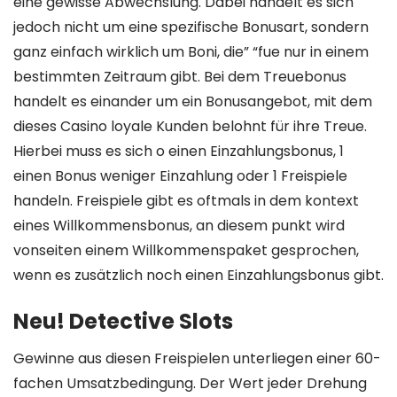
eine gewisse Abwechslung. Dabei handelt es sich
jedoch nicht um eine spezifische Bonusart, sondern
ganz einfach wirklich um Boni, die” “fue nur in einem
bestimmten Zeitraum gibt. Bei dem Treuebonus
handelt es einander um ein Bonusangebot, mit dem
dieses Casino loyale Kunden belohnt für ihre Treue.
Hierbei muss es sich o einen Einzahlungsbonus, 1
einen Bonus weniger Einzahlung oder 1 Freispiele
handeln. Freispiele gibt es oftmals in dem kontext
eines Willkommensbonus, an diesem punkt wird
vonseiten einem Willkommenspaket gesprochen,
wenn es zusätzlich noch einen Einzahlungsbonus gibt.
Neu! Detective Slots
Gewinne aus diesen Freispielen unterliegen einer 60-
fachen Umsatzbedingung. Der Wert jeder Drehung