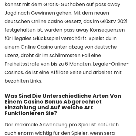
kannst mit dem Gratis-Guthaben auf pass away
Jagd nach Gewinnen gehen. Mit dem neuen
deutschen Online casino Gesetz, das im GlüStV 2021
festgehalten ist, wurden pass away Konsequenzen
für illegales Glücksspiel verschärft. Spielst du in
einem Online Casino unter abzug von deutsche
Lizenz, droht dir im schlimmsten Fall eine
Freiheitsstrafe von bis zu 6 Monaten. Legale-Online-
Casinos. de ist eine Affiliate Seite und arbeitet mit
bezahlten Links.
Was Sind Die Unterschiedliche Arten Von
Einem Casino Bonus Abgerechnet
Einzahlung Und Auf Welche Art
Funktionieren Sie?
Der maximale Anwendung pro Spiel ist natürlich
auch enorm wichtig für den Spieler, wenn sera