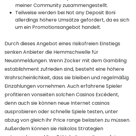
meiner Community zusammengestellt.
Teilweise werden bei Not any Deposit Boni
allerdings höhere Umsätze gefordert, da es sich
um ein Promotionsangebot handelt.
Durch dieses Angebot eines risikofreien Einstiegs
senken Anbieter die Hemmschwelle für
Neuanmeldungen. Wenn Zocker mit dem Gambling
establishment zufrieden sind, besteht eine höhere
Wahrscheinlichkeit, dass sie bleiben und regelmäßig
Einzahlungen vornehmen. Auch erfahrene Spieler
profitieren vonseiten solchen Casinos Excédent,
denn auch sie können neue Internet casinos
ausprobieren oder schnelle Spiele testen, unter
abzug von gleich ihr Price range belasten zu müssen.
Außerdem können sie risikolos Strategien