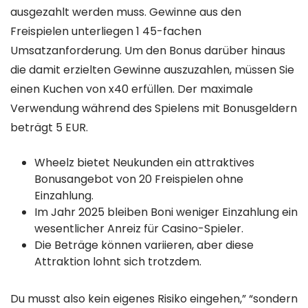
ausgezahlt werden muss. Gewinne aus den
Freispielen unterliegen 1 45-fachen
Umsatzanforderung. Um den Bonus darüber hinaus
die damit erzielten Gewinne auszuzahlen, müssen Sie
einen Kuchen von x40 erfüllen. Der maximale
Verwendung während des Spielens mit Bonusgeldern
beträgt 5 EUR.
Wheelz bietet Neukunden ein attraktives
Bonusangebot von 20 Freispielen ohne
Einzahlung.
Im Jahr 2025 bleiben Boni weniger Einzahlung ein
wesentlicher Anreiz für Casino-Spieler.
Die Beträge können variieren, aber diese
Attraktion lohnt sich trotzdem.
Du musst also kein eigenes Risiko eingehen,” “sondern