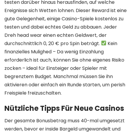
testen darüber hinaus herausfinden, auf welche
Ereignisse sich Wetten lohnen. Dieser Reward ist eine
gute Gelegenheit, einige Casino-Spiele kostenlos zu
testen und dabei echtes Geld zu abbauen. Jeder
Dreh head wear einen echten Geldwert, der
durchschnittlich 0, 20 € pro Spin beträgt.
Kein
finanzielles Mulighed – Da wenig Einzahlung
erforderlich ist auch, können Sie ohne eigenes Risiko
zocken – ideal für Einsteiger oder Spieler mit
begrenztem Budget. Manchmal müssen Sie ihn
aktivieren oder einfach ein Runde starten, um perish
Freispiele freizuschalten.
Nützliche Tipps Für Neue Casinos
Der gesamte Bonusbetrag muss 40-mal umgesetzt
werden, bevor er inside Bargeld umgewandelt und