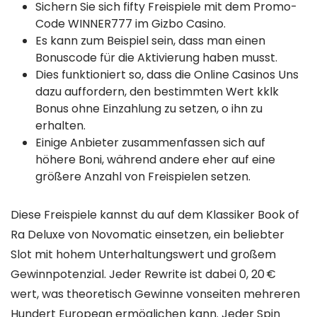
Sichern Sie sich fifty Freispiele mit dem Promo-
Code WINNER777 im Gizbo Casino.
Es kann zum Beispiel sein, dass man einen
Bonuscode für die Aktivierung haben musst.
Dies funktioniert so, dass die Online Casinos Uns
dazu auffordern, den bestimmten Wert kklk
Bonus ohne Einzahlung zu setzen, o ihn zu
erhalten.
Einige Anbieter zusammenfassen sich auf
höhere Boni, während andere eher auf eine
größere Anzahl von Freispielen setzen.
Diese Freispiele kannst du auf dem Klassiker Book of
Ra Deluxe von Novomatic einsetzen, ein beliebter
Slot mit hohem Unterhaltungswert und großem
Gewinnpotenzial. Jeder Rewrite ist dabei 0, 20 €
wert, was theoretisch Gewinne vonseiten mehreren
Hundert European ermöglichen kann. Jeder Spin