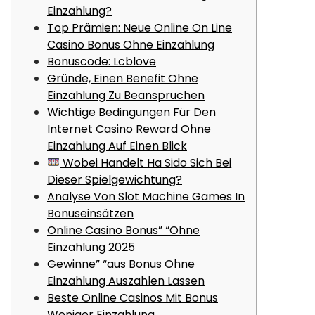
Einzahlung?
Top Prämien: Neue Online On Line
Casino Bonus Ohne Einzahlung
Bonuscode: Lcblove
Gründe, Einen Benefit Ohne
Einzahlung Zu Beanspruchen
Wichtige Bedingungen Für Den
Internet Casino Reward Ohne
Einzahlung Auf Einen Blick
Wobei Handelt Ha Sido Sich Bei
Dieser Spielgewichtung?
Analyse Von Slot Machine Games In
Bonuseinsätzen
Online Casino Bonus” “Ohne
Einzahlung 2025
Gewinne” “aus Bonus Ohne
Einzahlung Auszahlen Lassen
Beste Online Casinos Mit Bonus
Weniger Einzahlung