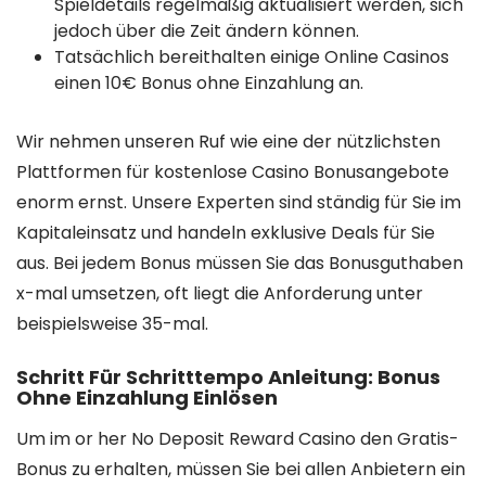
Spieldetails regelmäßig aktualisiert werden, sich
jedoch über die Zeit ändern können.
Tatsächlich bereithalten einige Online Casinos
einen 10€ Bonus ohne Einzahlung an.
Wir nehmen unseren Ruf wie eine der nützlichsten
Plattformen für kostenlose Casino Bonusangebote
enorm ernst. Unsere Experten sind ständig für Sie im
Kapitaleinsatz und handeln exklusive Deals für Sie
aus. Bei jedem Bonus müssen Sie das Bonusguthaben
x-mal umsetzen, oft liegt die Anforderung unter
beispielsweise 35-mal.
Schritt Für Schritttempo Anleitung: Bonus
Ohne Einzahlung Einlösen
Um im or her No Deposit Reward Casino den Gratis-
Bonus zu erhalten, müssen Sie bei allen Anbietern ein