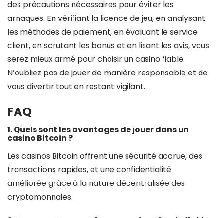
des précautions nécessaires pour éviter les
arnaques. En vérifiant la licence de jeu, en analysant
les méthodes de paiement, en évaluant le service
client, en scrutant les bonus et en lisant les avis, vous
serez mieux armé pour choisir un casino fiable.
N’oubliez pas de jouer de manière responsable et de
vous divertir tout en restant vigilant.
FAQ
1. Quels sont les avantages de jouer dans un
casino Bitcoin ?
Les casinos Bitcoin offrent une sécurité accrue, des
transactions rapides, et une confidentialité
améliorée grâce à la nature décentralisée des
cryptomonnaies.