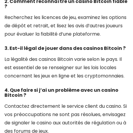
2. Comment reconnaître un casino Bitcoin fiable
?
Recherchez les licences de jeu, examinez les options
de dépôt et retrait, et lisez les avis d’autres joueurs
pour évaluer la fiabilité d’une plateforme.
3. Est-il légal de jouer dans des casinos Bitcoin ?
La légalité des casinos Bitcoin varie selon le pays. Il
est essentiel de se renseigner sur les lois locales
concernant les jeux en ligne et les cryptomonnaies.
4. Que faire si j’ai un problème avec un casino
Bitcoin ?
Contactez directement le service client du casino. Si
vos préoccupations ne sont pas résolues, envisagez
de signaler le casino aux autorités de régulation ou à
des forums de jeux.