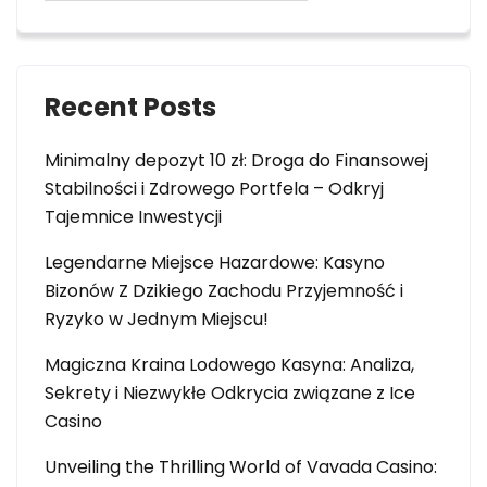
Recent Posts
Minimalny depozyt 10 zł: Droga do Finansowej
Stabilności i Zdrowego Portfela – Odkryj
Tajemnice Inwestycji
Legendarne Miejsce Hazardowe: Kasyno
Bizonów Z Dzikiego Zachodu Przyjemność i
Ryzyko w Jednym Miejscu!
Magiczna Kraina Lodowego Kasyna: Analiza,
Sekrety i Niezwykłe Odkrycia związane z Ice
Casino
Unveiling the Thrilling World of Vavada Casino: