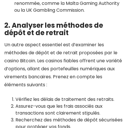
renommée, comme la Malta Gaming Authority
ou la UK Gambling Commission.
2. Analyser les méthodes de
dépôt et de retrait
Un autre aspect essentiel est d’examiner les
méthodes de dépôt et de retrait proposées par le
casino Bitcoin. Les casinos fiables offrent une variété
d’options, allant des portefeuilles numériques aux
virements bancaires. Prenez en compte les
éléments suivants :
Vérifiez les délais de traitement des retraits.
Assurez-vous que les frais associés aux
transactions sont clairement stipulés.
Recherchez des méthodes de dépôt sécurisées
pour protéger vos fonds.