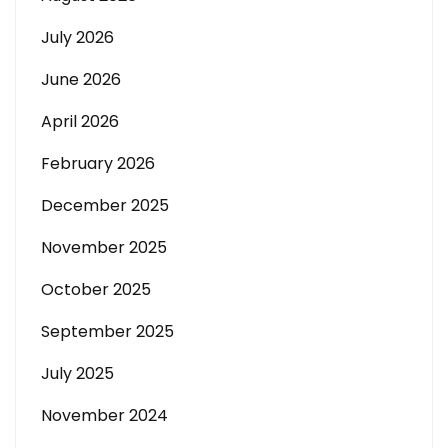
July 2026
June 2026
April 2026
February 2026
December 2025
November 2025
October 2025
September 2025
July 2025
November 2024