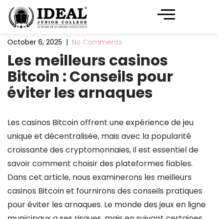
October 6, 2025
|
No Comments
Les meilleurs casinos
Bitcoin : Conseils pour
éviter les arnaques
Les casinos Bitcoin offrent une expérience de jeu
unique et décentralisée, mais avec la popularité
croissante des cryptomonnaies, il est essentiel de
savoir comment choisir des plateformes fiables.
Dans cet article, nous examinerons les meilleurs
casinos Bitcoin et fournirons des conseils pratiques
pour éviter les arnaques. Le monde des jeux en ligne
municipaux a ses risques, mais en suivant certaines