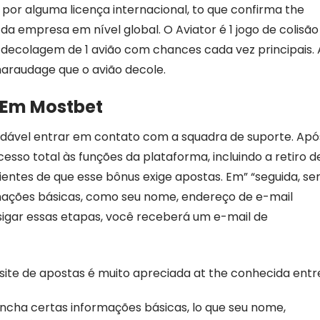
r alguma licença internacional, to que confirma the
 empresa em nível global. O Aviator é 1 jogo de colisão
decolagem de 1 avião com chances cada vez principais. 
maraudage que o avião decole.
 Em Mostbet
ndável entrar em contato com a squadra de suporte. Apó
sso total às funções da plataforma, incluindo a retiro d
ientes de que esse bônus exige apostas. Em” “seguida, se
rmações básicas, como seu nome, endereço de e-mail
sigar essas etapas, você receberá um e-mail de
site de apostas é muito apreciada at the conhecida entr
encha certas informações básicas, lo que seu nome,