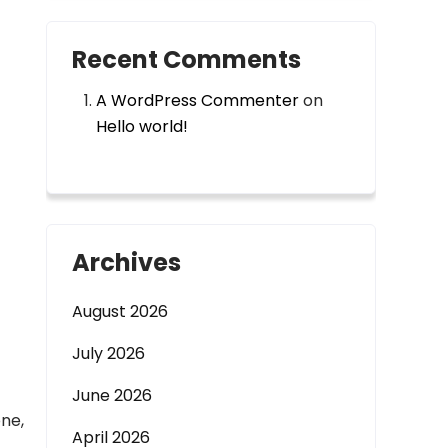
Recent Comments
A WordPress Commenter
on
Hello world!
Archives
August 2026
July 2026
June 2026
one,
April 2026