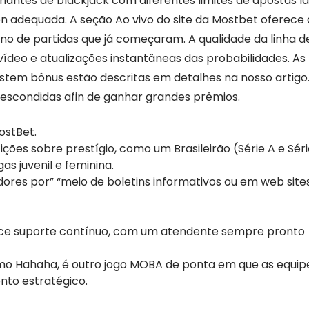
iantes de blackjack com diferentes limites de apostas la
 adequada. A seção Ao vivo do site da Mostbet oferece
ano de partidas que já começaram. A qualidade da linha d
vídeo e atualizações instantâneas das probabilidades. As
stem bônus estão descritas em detalhes na nosso artigo
 escondidas afin de ganhar grandes prêmios.
ostBet.
ões sobre prestígio, como um Brasileirão (Série A e Séri
gas juvenil e feminina.
adores por” “meio de boletins informativos ou em web site
rece suporte contínuo, com um atendente sempre pronto
o Hahaha, é outro jogo MOBA de ponta em que as equip
nto estratégico.