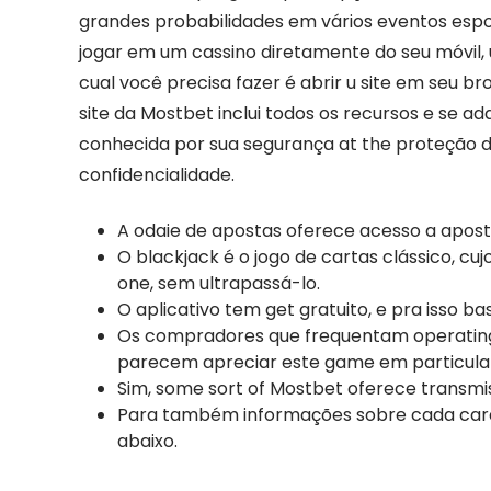
grandes probabilidades em vários eventos esport
jogar em um cassino diretamente do seu móvil,
cual você precisa fazer é abrir u site em seu b
site da Mostbet inclui todos os recursos e se a
conhecida por sua segurança at the proteção de
confidencialidade.
A odaie de apostas oferece acesso a apos
O blackjack é o jogo de cartas clássico, c
one, sem ultrapassá-lo.
O aplicativo tem get gratuito, e pra isso bas
Os compradores que frequentam operating-
parecem apreciar este game em particula
Sim, some sort of Mostbet oferece transmi
Para também informações sobre cada carac
abaixo.