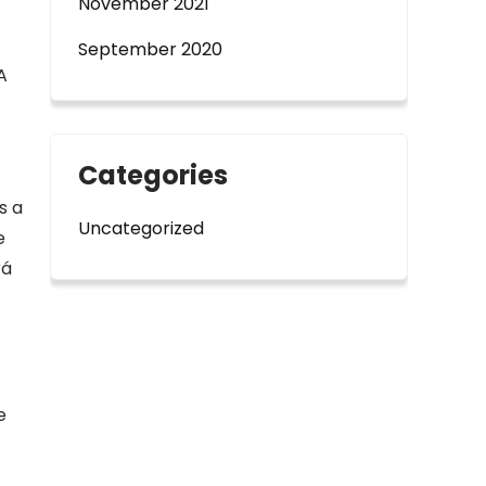
November 2021
September 2020
A
Categories
s a
Uncategorized
e
rá
e