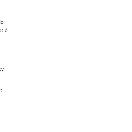
do
et é
ty-
t