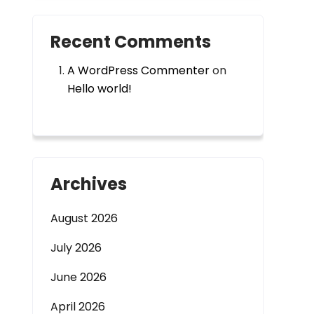
Recent Comments
A WordPress Commenter
on
Hello world!
Archives
August 2026
July 2026
June 2026
April 2026