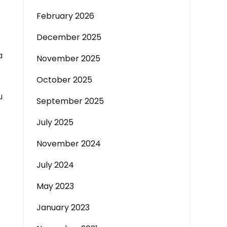
February 2026
December 2025
a
November 2025
October 2025
u
September 2025
July 2025
November 2024
July 2024
May 2023
January 2023