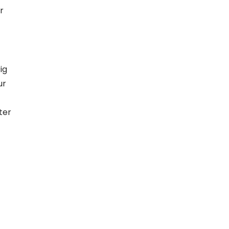
r
ig
ur
ter