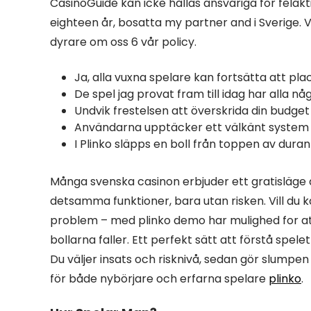
CasinoGuide kan icke hållas ansvariga för felakt
eighteen år, bosatta my partner and i Sverige. Var
dyrare om oss 6 vår policy.
Ja, alla vuxna spelare kan fortsätta att plac
De spel jag provat fram till idag har alla n
Undvik frestelsen att överskrida din budg
Användarna upptäcker ett välkänt system
I Plinko släpps en boll från toppen av durant
Många svenska casinon erbjuder ett gratisläge
detsamma funktioner, bara utan risken. Vill du 
problem – med plinko demo har mulighed for at
bollarna faller. Ett perfekt sätt att förstå spele
Du väljer insats och risknivå, sedan gör slumpen
för både nybörjare och erfarna spelare
plinko
.