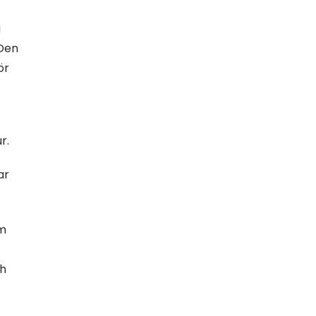
g
 Den
ör
r.
ar
om
ch