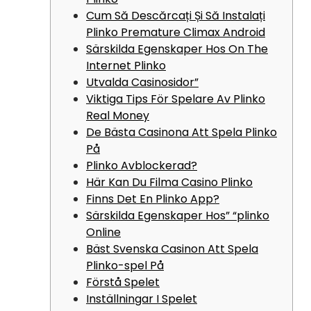
Cum Să Descărcați Și Să Instalați
Plinko Premature Climax Android
Särskilda Egenskaper Hos On The
Internet Plinko
Utvalda Casinosidor”
Viktiga Tips För Spelare Av Plinko
Real Money
De Bästa Casinona Att Spela Plinko
På
Plinko Avblockerad?
Här Kan Du Filma Casino Plinko
Finns Det En Plinko App?
Särskilda Egenskaper Hos” “plinko
Online
Bäst Svenska Casinon Att Spela
Plinko-spel På
Förstå Spelet
Inställningar I Spelet