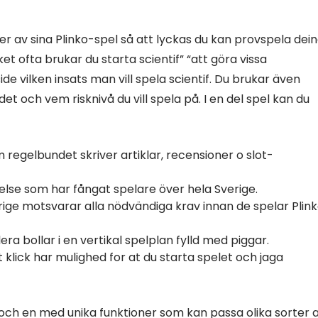
er av sina Plinko-spel så att lyckas du kan provspela de
 ofta brukar du starta scientif” “att göra vissa
ide vilken insats man vill spela scientif. Du brukar även
et och vem risknivå du vill spela på. I en del spel kan du
egelbundet skriver artiklar, recensioner o slot-
se som har fångat spelare över hela Sverige.
rige motsvarar alla nödvändiga krav innan de spelar Plin
ra bollar i en vertikal spelplan fylld med piggar.
klick har mulighed for at du starta spelet och jaga
ar och en med unika funktioner som kan passa olika sorter 