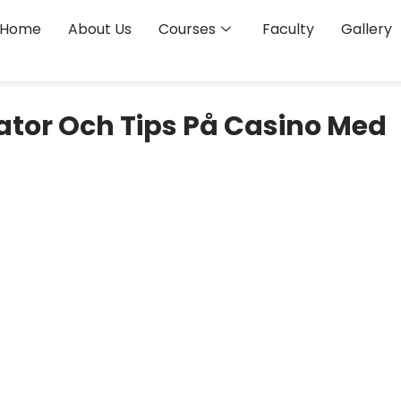
Home
About Us
Courses
Faculty
Gallery
ator Och Tips På Casino Med