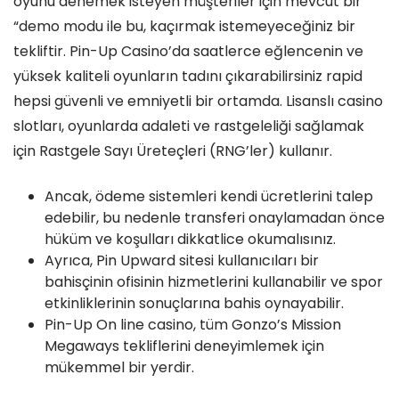
oyunu denemek isteyen müşteriler için mevcut bir”
“demo modu ile bu, kaçırmak istemeyeceğiniz bir
tekliftir. Pin-Up Casino’da saatlerce eğlencenin ve
yüksek kaliteli oyunların tadını çıkarabilirsiniz rapid
hepsi güvenli ve emniyetli bir ortamda. Lisanslı casino
slotları, oyunlarda adaleti ve rastgeleliği sağlamak
için Rastgele Sayı Üreteçleri (RNG’ler) kullanır.
Ancak, ödeme sistemleri kendi ücretlerini talep
edebilir, bu nedenle transferi onaylamadan önce
hüküm ve koşulları dikkatlice okumalısınız.
Ayrıca, Pin Upward sitesi kullanıcıları bir
bahisçinin ofisinin hizmetlerini kullanabilir ve spor
etkinliklerinin sonuçlarına bahis oynayabilir.
Pin-Up On line casino, tüm Gonzo’s Mission
Megaways tekliflerini deneyimlemek için
mükemmel bir yerdir.