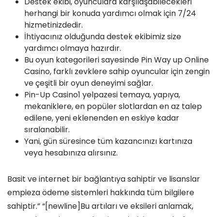
Destek ekibi, oyunculara karşılaşabilecekleri
herhangi bir konuda yardımcı olmak için 7/24
hizmetinizdedir.
İhtiyacınız olduğunda destek ekibimiz size
yardımcı olmaya hazırdır.
Bu oyun kategorileri sayesinde Pin Way up Online
Casino, farklı zevklere sahip oyuncular için zengin
ve çeşitli bir oyun deneyimi sağlar.
Pin-Up Casino1 yelpazesi temaya, yapıya,
mekaniklere, en popüler slotlardan en az talep
edilene, yeni eklenenden en eskiye kadar
sıralanabilir.
Yani, gün süresince tüm kazancınızı kartınıza
veya hesabınıza alırsınız.
Basit ve internet bir bağlantıya sahiptir ve lisanslar
empieza ödeme sistemleri hakkında tüm bilgilere
sahiptir.” “[newline]Bu artıları ve eksileri anlamak,