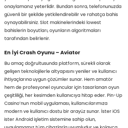
onaylamanız yeterlidir. Bundan sonra, telefonunuzda
güvenli bir şekilde yetkilendirebilir ve rahatça bahis
oynayabilirsiniz. Slot makinelerindeki lowest
bahislerin boyutları, oyunların algoritmaları
tarafından belirlenir.
En İyi Crash Oyunu – Aviator
Bu amaç doğrultusunda platform, sürekli olarak
gelişen teknolojilerle altyapısını yeniler ve kullanıcı
ihtiyaçlarına uygun çözümler sunar. Hem amatör
hem de profesyonel oyuncular için tasarlanan oyun
çeşitliliği, her kesimden kullanıcıya hitap eder. Pin-Up
Casino’nun mobil uygulaması, kullanıcılarımıza
modern ve kullanıcı dostu bir arayüz sunar. İster iOS
ister Android işletim sistemine sahip olun,
uygulamamız tüm cihazlarla uyumludur ve kolayca