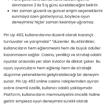
alınmasının 2 ila 5 iş günü sürebileceğini belirtir.
Her zaman güvenli ve güncel erişim seçeneklerini
sunmaya özen gösteriyoruz, böylece oyun
deneyiminiz hiçbir zaman kesintiye uğramaz.
Pin Up 463, kullanıcılarına düzenli olarak kazançlı
turnuvalar ve yarışmalar” “düzenler. Bu etkinlikler,
kullanıcıların hem eğlenmesini hem de büyük ödüller
kazanmasını sağlar. Casino, yenilikçi ve strateji odaklı
oyunlar arasında yer alan Aviator ile dikkat çeker. Bu
oyun, oyuncuların hem eğlenip hem de stratejik
düşünme yeteneklerini geliştirebileceği bir deneyim
sunar. Pin Up 463 online casino rakiplerinden ayıran
sobre önemli özellik, kullanıcı odaklı yaklaşımıdır.
Platform, kullanıcıların memnuniyetini öncelik haline
getirir empieza oyun deneyimini sürekli olarak