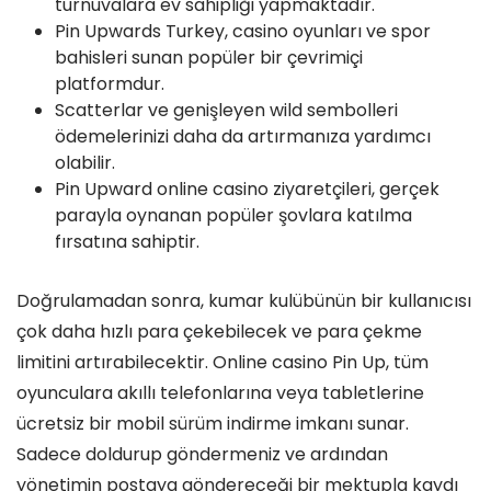
turnuvalara ev sahipliği yapmaktadır.
Pin Upwards Turkey, casino oyunları ve spor
bahisleri sunan popüler bir çevrimiçi
platformdur.
Scatterlar ve genişleyen wild sembolleri
ödemelerinizi daha da artırmanıza yardımcı
olabilir.
Pin Upward online casino ziyaretçileri, gerçek
parayla oynanan popüler şovlara katılma
fırsatına sahiptir.
Doğrulamadan sonra, kumar kulübünün bir kullanıcısı
çok daha hızlı para çekebilecek ve para çekme
limitini artırabilecektir. Online casino Pin Up, tüm
oyunculara akıllı telefonlarına veya tabletlerine
ücretsiz bir mobil sürüm indirme imkanı sunar.
Sadece doldurup göndermeniz ve ardından
yönetimin postaya göndereceği bir mektupla kaydı