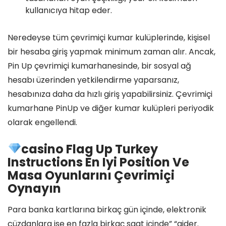
kullanıcıya hitap eder.
Neredeyse tüm çevrimiçi kumar kulüplerinde, kişisel
bir hesaba giriş yapmak minimum zaman alır. Ancak,
Pin Up çevrimiçi kumarhanesinde, bir sosyal ağ
hesabı üzerinden yetkilendirme yaparsanız,
hesabınıza daha da hızlı giriş yapabilirsiniz. Çevrimiçi
kumarhane PinUp ve diğer kumar kulüpleri periyodik
olarak engellendi.
casino Flag Up Turkey
Instructions En Iyi Position Ve
Masa Oyunlarını Çevrimiçi
Oynayın
Para banka kartlarına birkaç gün içinde, elektronik
cüzdanlara ise en fazla birkaç saat içinde” “gider.