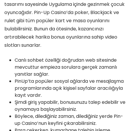
tasarımı sayesinde Uygulama içinde gezinmek çocuk
oyuncağıdır. Pin-Up Casino’da poker, Blackjack ve
rulet gibi tüm popüler kart ve masa oyunlarını
bulabilirsiniz. Bunun da ötesinde, kazancınızı
artırabilecek harika bonus oyunlarına sahip video
slotları sunarlar.
Canlı sohbet özelliği doğrudan web sitesinde
mevcuttur empieza sorulara gerçek zamanlı
yanıtlar sağlar.
PinUp’ta popüler sosyal ağlarda ve mesajlaşma
programlarında açık kişisel sayfalar aracılığıyla
kayıt vardır.
Şimdi giriş yapabilir, bonusunuzu talep edebilir ve
oynamaya başlayabilirsiniz.
Böylece, dilediğiniz zaman, dilediğiniz yerde Pin-
up Casino’nun keyfini çıkarabilirsiniz.
Para çekerken, kumarhane talebin işleme