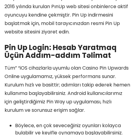
2016 yılında kurulan PınUp web sitesi onbinlerce aktif
oyuncuyu kendine çekmiştir. Pin Up indirmesini
başlatmak için, mobil tarayıcınızdan resmi Pin Up
website sitesini ziyaret edin.
Pin Up Login: Hesab Yaratmaq
Üçün Addım-addım Təlimat
Tüm” “iOS cihazlarla uyumlu olan Casino Pin Upwards
Online uygulamamız, yüksek performans sunar.
Kurulum hızlı ve basittir; adımları takip ederek hemen
kullanıma başlayabilirsiniz. Android kullanıcılarımız
için geliştirdiğimiz Pin Way up uygulaması, hızlı
kurulum ve sorunsuz erişim sağlar.
Böylece, en çok seveceğiniz oyunları kolayca
bulabilir ve keyifle oynamaya başlayabilirsiniz.