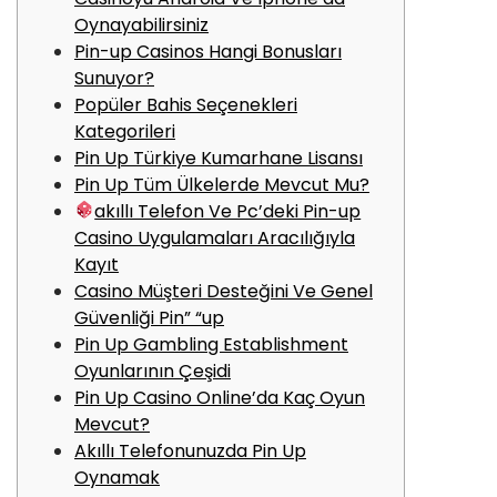
Oynayabilirsiniz
Pin-up Casinos Hangi Bonusları
Sunuyor?
Popüler Bahis Seçenekleri
Kategorileri
Pin Up Türkiye Kumarhane Lisansı
Pin Up Tüm Ülkelerde Mevcut Mu?
akıllı Telefon Ve Pc’deki Pin-up
Casino Uygulamaları Aracılığıyla
Kayıt
Casino Müşteri Desteğini Ve Genel
Güvenliği Pin” “up
Pin Up Gambling Establishment
Oyunlarının Çeşidi
Pin Up Casino Online’da Kaç Oyun
Mevcut?
Akıllı Telefonunuzda Pin Up
Oynamak