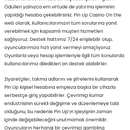
Ödülleri yalnızca em virtude de yatırma işleminin
yapıldığı hesaba çekebilirsiniz. Pin Up Casino On the
web olarak, kullanıcılarımızın tüm sorularına yanıt
verebilmek için kapsamlı müşteri hizmetleri
sağlıyoruz. Destek hattımız 7/24 erişilebilir olup,
oyuncularımıza hızlı yanıt vermeyi amaçlıyoruz.
Oyunlarla veya hesap işlemleriyle ilgili tüm konularda
kullanıcılarımız diledikleri an destek alabilirler.
Ziyaretçiler, takma adlarını ve şifrelerini kullanarak
Pin Up kişisel hesabına empieza başka bir cihazla
serbestçe giriş yapabilirler. Çevrimiçi kumar
endüstrisinin sürekli değişime ve düzenlemeye tabi
olduğunu, bu nedenle Pin Up’ın işleyişinin zaman
içinde değişebileceğini unutmamak önemlidir.
Oyuncuların herhangi bir çevrimiçi gambling