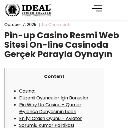
October 7, 2025
|
No Comments
Pin-up Casino Resmi Web
Sitesi On-line Casinoda
Gerçek Parayla Oynayın
Content
Casino:
Düzenli Oyuncular Için Bonuslar
Pin Way Up Casino – Qumar
Əyləncə Dünyasının Lideri
En İyi Crash Oyunu – Aviator
Sorumlu Kumar Politikası