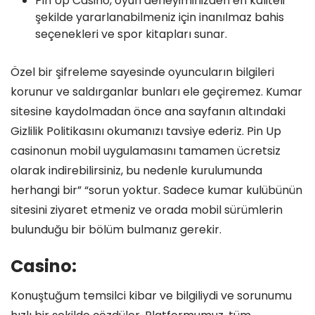
Pin Up Casino, oyun deneyiminizden en kaliteli
şekilde yararlanabilmeniz için inanılmaz bahis
seçenekleri ve spor kitapları sunar.
Özel bir şifreleme sayesinde oyuncuların bilgileri
korunur ve saldırganlar bunları ele geçiremez. Kumar
sitesine kaydolmadan önce ana sayfanın altındaki
Gizlilik Politikasını okumanızı tavsiye ederiz. Pin Up
casinonun mobil uygulamasını tamamen ücretsiz
olarak indirebilirsiniz, bu nedenle kurulumunda
herhangi bir” “sorun yoktur. Sadece kumar kulübünün
sitesini ziyaret etmeniz ve orada mobil sürümlerin
bulunduğu bir bölüm bulmanız gerekir.
Casino:
Konuştuğum temsilci kibar ve bilgiliydi ve sorunumu