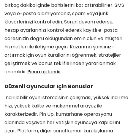
birkaç dakika içinde bahislerini kat artırabilirler. SMS
veya e-posta alamıyorsanız, spam veya junk
klasörlerinizi kontrol edin. Sorun devam ederse,
hesap ayarlarınızı kontrol ederek kayıtlı e-posta
adresinizin doğru olduğundan emin olun ve müşteri
hizmetleri ile iletişime geçin. Kazanma şansınızı
artırmak için oyun kurallarını öğrenmek, stratejiler
geliştirmek ve bonus tekliflerinden yararlanmak
önemlidir
Pinco apk indir
.
Düzenli Oyuncular Için Bonuslar
İndirilebilir oyun istemcisinin çalışması, yüksek indirme
hızı, yüksek kalite ve mükemmel arayüz ile
karakterizedir. Pin Up, kumarhane operasyonu
alanında yaşayan her yetişkin oyuncuya kapılarını
açar. Platform, diğer sanal kumar kuruluşlarına