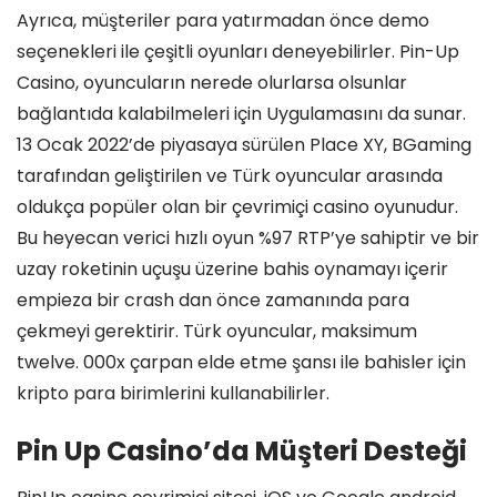
Ayrıca, müşteriler para yatırmadan önce demo
seçenekleri ile çeşitli oyunları deneyebilirler. Pin-Up
Casino, oyuncuların nerede olurlarsa olsunlar
bağlantıda kalabilmeleri için Uygulamasını da sunar.
13 Ocak 2022’de piyasaya sürülen Place XY, BGaming
tarafından geliştirilen ve Türk oyuncular arasında
oldukça popüler olan bir çevrimiçi casino oyunudur.
Bu heyecan verici hızlı oyun %97 RTP’ye sahiptir ve bir
uzay roketinin uçuşu üzerine bahis oynamayı içerir
empieza bir crash dan önce zamanında para
çekmeyi gerektirir. Türk oyuncular, maksimum
twelve. 000x çarpan elde etme şansı ile bahisler için
kripto para birimlerini kullanabilirler.
Pin Up Casino’da Müşteri Desteği