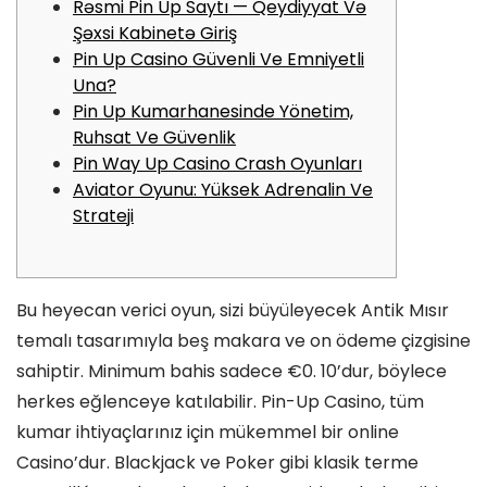
Rəsmi Pin Up Saytı — Qeydiyyat Və
Şəxsi Kabinetə Giriş
Pin Up Casino Güvenli Ve Emniyetli
Una?
Pin Up Kumarhanesinde Yönetim,
Ruhsat Ve Güvenlik
Pin Way Up Casino Crash Oyunları
Aviator Oyunu: Yüksek Adrenalin Ve
Strateji
Bu heyecan verici oyun, sizi büyüleyecek Antik Mısır
temalı tasarımıyla beş makara ve on ödeme çizgisine
sahiptir. Minimum bahis sadece €0. 10’dur, böylece
herkes eğlenceye katılabilir. Pin-Up Casino, tüm
kumar ihtiyaçlarınız için mükemmel bir online
Casino’dur. Blackjack ve Poker gibi klasik terme