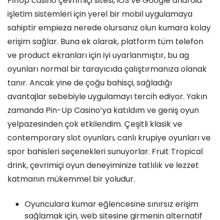
PinUp casino çevrimiçi sitesi, iOS ve Google android
işletim sistemleri için yerel bir mobil uygulamaya
sahiptir empieza nerede olursanız olun kumara kolay
erişim sağlar. Buna ek olarak, platform tüm telefon
ve product ekranları için iyi uyarlanmıştır, bu ag
oyunları normal bir tarayıcıda çalıştırmanıza olanak
tanır. Ancak yine de çoğu bahisçi, sağladığı
avantajlar sebebiyle uygulamayı tercih ediyor. Yakın
zamanda Pin-Up Casino’ya katıldım ve geniş oyun
yelpazesinden çok etkilendim. Çeşitli klasik ve
contemporary slot oyunları, canlı krupiye oyunları ve
spor bahisleri seçenekleri sunuyorlar. Fruit Tropical
drink, çevrimiçi oyun deneyiminize tatlılık ve lezzet
katmanın mükemmel bir yoludur.
Oyunculara kumar eğlencesine sınırsız erişim
sağlamak için, web sitesine girmenin alternatif