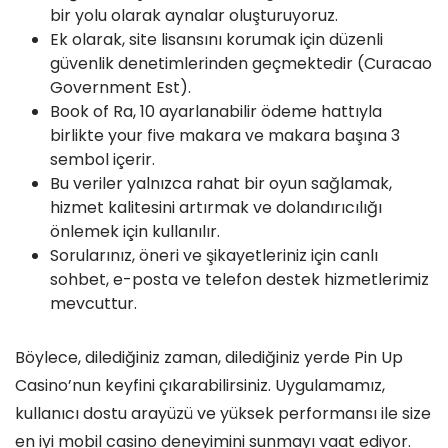
bir yolu olarak aynalar oluşturuyoruz.
Ek olarak, site lisansını korumak için düzenli
güvenlik denetimlerinden geçmektedir (Curacao
Government Est).
Book of Ra, 10 ayarlanabilir ödeme hattıyla
birlikte your five makara ve makara başına 3
sembol içerir.
Bu veriler yalnızca rahat bir oyun sağlamak,
hizmet kalitesini artırmak ve dolandırıcılığı
önlemek için kullanılır.
Sorularınız, öneri ve şikayetleriniz için canlı
sohbet, e-posta ve telefon destek hizmetlerimiz
mevcuttur.
Böylece, dilediğiniz zaman, dilediğiniz yerde Pin Up
Casino’nun keyfini çıkarabilirsiniz. Uygulamamız,
kullanıcı dostu arayüzü ve yüksek performansı ile size
en iyi mobil casino deneyimini sunmayı vaat ediyor.