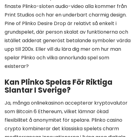
finaste Plinko-sloten audio-video alla kommer från
Print Studios och har en underbart charmig design.
Pine of Plinko Desire Drop är relativt så enkelt i
grundspelet, där person skalat av funktionerna och
istället adderat generöst betalande symboler värda
upp till 200x. Eller vill du lära dig mer om hur man
spelar Plinko och vilka annorlunda spel som
existerar?
Kan Plinko Spelas För Riktiga
Slantar I Sverige?
Ja, många onlinekasinon accepterar kryptovalutor
som Bitcoin 6 Ethereum, vilket lämnar ökad
flexibilitet å anonymitet för spelare. Plinko casino
crypto kombinerar det klassiska spelets charm