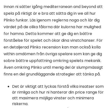
Innan ni sätter igång mediterranean and beyond att
spela på riktigt är e bra att sätta dig in we all hur
Plinko funkar. Läs igenom reglerna noga och lär dig
värdet på de olika fålorna där kulorna har mulighed
for hamna. Detta kommer att ge dig en bättre
förståelse för spelet och ökar dina vinstchanser. För
en detaljerad Plinko recension kan man också kolla
within omdömen från övriga spelare som kan ge dig
sobre bättre uppfattning omkring spelets mekanik.
Även omkring Plinko until menig del är slumpmässigt
finns en del grundläggande strategier att tänka på.
Det är viktigt att lyckas förstå vilka insatser som
är rimliga och hur ni hanterar din price range för
att maximera möjliga vinster och minimera
riskerna.