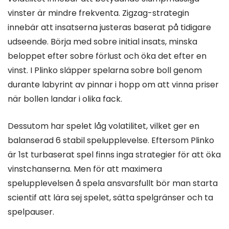
vinster är mindre frekventa. Zigzag-strategin
innebär att insatserna justeras baserat på tidigare
udseende. Börja med sobre initial insats, minska
beloppet efter sobre förlust och öka det efter en
vinst. I Plinko släpper spelarna sobre boll genom
durante labyrint av pinnar i hopp om att vinna priser
när bollen landar i olika fack.
Dessutom har spelet låg volatilitet, vilket ger en
balanserad 6 stabil spelupplevelse. Eftersom Plinko
är 1st turbaserat spel finns inga strategier för att öka
vinstchanserna. Men för att maximera
spelupplevelsen å spela ansvarsfullt bör man starta
scientif att lära sej spelet, sätta spelgränser och ta
spelpauser.