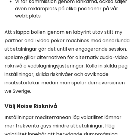
Vi får kommission genom länkarna, också säljer
även reklamplats på olika positioner på vår
webbplats.
Att släppa bollen igenom en labyrint utav stift my
partner and i video poker machines med annorlunda
utbetalningar gör det until en engagerande session.
Spelare gillar alternativen för alternativ audio-video
risknivå o vadslagningsjusteringar. Kolla in skilda peg
inställningar, skilda risknivåer och avviknade
insatsstorlekar medan man spelar demoversionen
we Sverige.
Välj Noise Risknivå
Inställningar mediterranean låg volatilitet lämnar
mer frekventa guys mindre utbetalningar. Hög
volatilitet innebär att betydande slumpmässiga