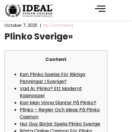
October 7, 2025
|
No Comments
Plinko Sverige»
Content
Kan Plinko Spelas För Riktiga
Penningar I Sverige?
Vad Är Plinko? Ett Modernt
Kasinospel
Kan Man Vinna Slantar På Plinko?
Plinko – Regler Och Ideas På Plinko
Casinon
Hur Guy Börjar Spela Plinko Sverige
Bästa Online Casinon För Plinko