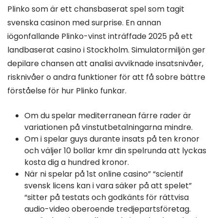
Plinko som är ett chansbaserat spel som tagit
svenska casinon med surprise. En annan
iögonfallande Plinko-vinst inträffade 2025 på ett
landbaserat casino i Stockholm. Simulatormiljön ger
depilare chansen att analisi avviknade insatsnivåer,
risknivåer o andra funktioner för att få sobre bättre
förståelse för hur Plinko funkar.
Om du spelar mediterranean färre rader är
variationen på vinstutbetalningarna mindre.
Om i spelar guys durante insats på ten kronor
och väljer 10 bollar kmr din spelrunda att lyckas
kosta dig a hundred kronor.
När ni spelar på 1st online casino” “scientif
svensk licens kan i vara säker på att spelet”
“sitter på testats och godkänts för rättvisa
audio-video oberoende tredjepartsföretag.