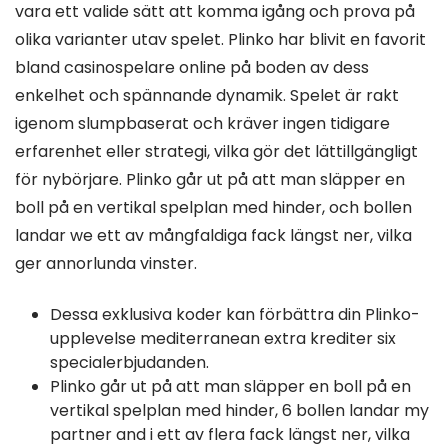
vara ett valide sätt att komma igång och prova på
olika varianter utav spelet. Plinko har blivit en favorit
bland casinospelare online på boden av dess
enkelhet och spännande dynamik. Spelet är rakt
igenom slumpbaserat och kräver ingen tidigare
erfarenhet eller strategi, vilka gör det lättillgängligt
för nybörjare. Plinko går ut på att man släpper en
boll på en vertikal spelplan med hinder, och bollen
landar we ett av mångfaldiga fack längst ner, vilka
ger annorlunda vinster.
Dessa exklusiva koder kan förbättra din Plinko-
upplevelse mediterranean extra krediter six
specialerbjudanden.
Plinko går ut på att man släpper en boll på en
vertikal spelplan med hinder, 6 bollen landar my
partner and i ett av flera fack längst ner, vilka