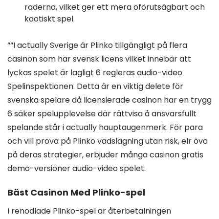
raderna, vilket ger ett mera oförutsägbart och
kaotiskt spel.
““I actually Sverige är Plinko tillgängligt på flera
casinon som har svensk licens vilket innebär att
lyckas spelet är lagligt 6 regleras audio-video
Spelinspektionen. Detta är en viktig delete för
svenska spelare då licensierade casinon har en trygg
6 säker spelupplevelse där rättvisa å ansvarsfullt
spelande står i actually hauptaugenmerk. För para
och vill prova på Plinko vadslagning utan risk, elr öva
på deras strategier, erbjuder många casinon gratis
demo-versioner audio-video spelet.
Bäst Casinon Med Plinko-spel
I renodlade Plinko-spel är återbetalningen