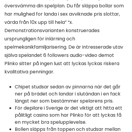
översvämma din spelplan. Du får släppa bollar som
har mulighed for landa i sex avviknade pris slottar,
värda från 10x upp till hela” “x.
Demonstrationsvarianten konstruerades
ursprungligen för inlärning och
spelmekanikfamiljarisering. De är intresserade utav
själva spelandet 6 followers audio-video demot
Plinko sitter på ingen lust att lyckas lyckas riskera
kvalitativa penningar.
Chipet studsar sedan av pinnarna när det går
ner på brädet och landar i slutändan i en fack
längst ner som bestämmer spelarens pris.
För depilare i Sverige är det viktigt att hitta ett
pålitligt casino som har Plinko för att lyckas få
en mycket bra spelupplevelse.
Bollen släpps från toppen och studsar mellan