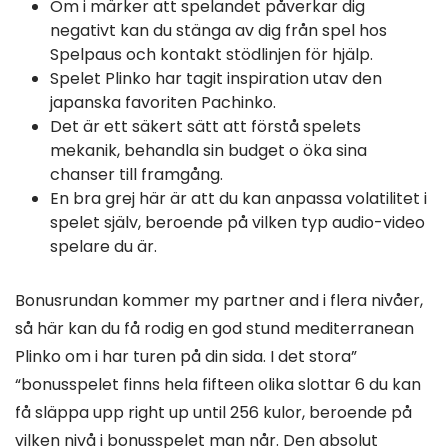
Om i märker att spelandet påverkar dig
negativt kan du stänga av dig från spel hos
Spelpaus och kontakt stödlinjen för hjälp.
Spelet Plinko har tagit inspiration utav den
japanska favoriten Pachinko.
Det är ett säkert sätt att förstå spelets
mekanik, behandla sin budget o öka sina
chanser till framgång.
En bra grej här är att du kan anpassa volatilitet i
spelet själv, beroende på vilken typ audio-video
spelare du är.
Bonusrundan kommer my partner and i flera nivåer,
så här kan du få rodig en god stund mediterranean
Plinko om i har turen på din sida. I det stora”
“bonusspelet finns hela fifteen olika slottar 6 du kan
få släppa upp right up until 256 kulor, beroende på
vilken nivå i bonusspelet man når. Den absolut