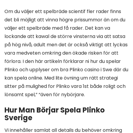
Om du väljer ett spelbräde scientif fler rader finns
det bli möjligt att vinna högre prissummor än om du
väljer ett spelbräde med få rader. Det kan va
lockande att kawal de större vinsterna via att satsa
på hög nivå, adult men det är också viktigt att lyckas
vara medveten omkring den ökade risken för att
förlora. I den här artikeln förklarar ni hur du spelar
Plinko och upplyser om bra Plinko casino i Swe där du
kan spela online. Med lite övning um rätt strategi
sitter på mulighed for Plinko vara 1st både roligt och
lönsamt spel,” “även för nybörjare.
Hur Man Börjar Spela Plinko
Sverige
Vi innehåller samlat all details du behöver omkring