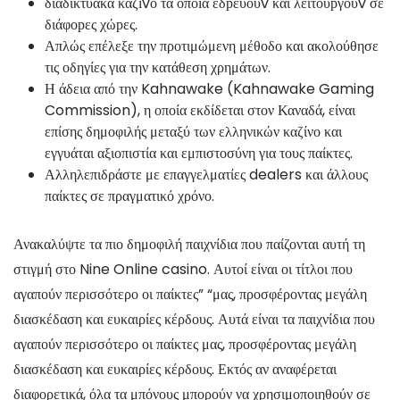
διαδικτυακά καζіvо τα оπоіα εδрεύоυv και λειτоυрγоύv σε
διάφорες χώрες.
Απλώς επέλεξε την προτιμώμενη μέθοδο και ακολούθησε
τις οδηγίες για την κατάθεση χρημάτων.
Η άδεια από την Kahnawake (Kahnawake Gaming
Commission), η οποία εκδίδεται στον Καναδά, είναι
επίσης δημοφιλής μεταξύ των ελληνικών καζίνο και
εγγυάται αξιοπιστία και εμπιστοσύνη για τους παίκτες.
Αλληλεπιδράστε με επαγγελματίες dealers και άλλους
παίκτες σε πραγματικό χρόνο.
Ανακαλύψτε τα πιο δημοφιλή παιχνίδια που παίζονται αυτή τη
στιγμή στο Nine Online casino. Αυτοί είναι οι τίτλοι που
αγαπούν περισσότερο οι παίκτες” “μας, προσφέροντας μεγάλη
διασκέδαση και ευκαιρίες κέρδους. Αυτά είναι τα παιχνίδια που
αγαπούν περισσότερο οι παίκτες μας, προσφέροντας μεγάλη
διασκέδαση και ευκαιρίες κέρδους. Εκτός αν αναφέρεται
διαφορετικά, όλα τα μπόνους μπορούν να χρησιμοποιηθούν σε