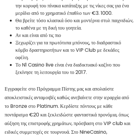
την κορυφή του πίνακα κατάταξης με τις νίκες σας για ένα
μερίδιο από το χρηματικό έπαθλο των €3. 1000.
Θα βρείτε τόσο κλασικά όσο και μοντέρνα στυλ παιχνιδιών,
το καθένα με τη δική του γοητεία.
Αν και είναι από τις πιο
Ξεχωρίζει για τα πρωτότυπα μπόνους, το διαδραστικό
κόμβο δραστηριοτήτων και το VIP Club με δεκάδες
οφέλη.
Το N1 Casino live είναι ένα διαδικτυακό καζίνο που
ξεκίνησε τη λειτουργία του το 2017.
Εγγραφείτε στο Πρόγραμμα Πίστης μας και απολαύστε
αποκλειστικές ανταμοιβές καθώς ανεβαίνετε στην ιεραρχία από
το Bronze στο Platinum. Κερδίστε πόντους με κάθε
ποντάρισμα €20 και ξεκλειδώστε φανταστικά προνόμια, όπως
αύξηση της επιστροφής χρημάτων, πρόσβαση στο VIP club και
ειδικές συμμετοχές σε τουρνουά. Στο NineCasino,