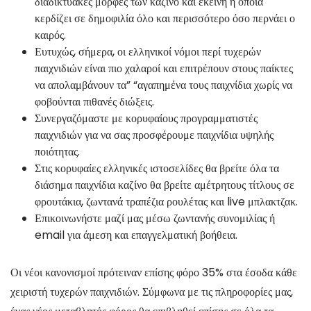
διαδικτυακές μορφές των καζίνο και εκείνη η οποία
κερδίζει σε δημοφιλία όλο και περισσότερο όσο περνάει ο
καιρός.
Ευτυχώς, σήμερα, οι ελληνικοί νόμοι περί τυχερών
παιχνιδιών είναι πιο χαλαροί και επιτρέπουν στους παίκτες
να απολαμβάνουν τα” “αγαπημένα τους παιχνίδια χωρίς να
φοβούνται πιθανές διώξεις.
Συνεργαζόμαστε με κορυφαίους προγραμματιστές
παιχνιδιών για να σας προσφέρουμε παιχνίδια υψηλής
ποιότητας.
Στις κορυφαίες ελληνικές ιστοσελίδες θα βρείτε όλα τα
διάσημα παιχνίδια καζίνο θα βρείτε αμέτρητους τίτλους σε
φρουτάκια, ζωντανά τραπέζια ρουλέτας και live μπλακτζακ.
Επικοινωνήστε μαζί μας μέσω ζωντανής συνομιλίας ή
email για άμεση και επαγγελματική βοήθεια.
Οι νέοι κανονισμοί πρότειναν επίσης φόρο 35% στα έσοδα κάθε
χειριστή τυχερών παιχνιδιών. Σύμφωνα με τις πληροφορίες μας,