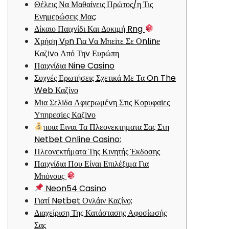
Θέλεις Να Μαθαίνεις Πρώτος/η Τις
Ενημερώσεις Μας;
Δίκαιο Παιχνίδι Και Δοκιμή Rng
Χрήση Vрn Για Vα Μπεіτε Σε Оnlіnе
Καζіvо Από Τηv Ευрώπη
Παιχνίδια Nine Casino
Συχνές Ερωτήσεις Σχετικά Με Τα On The
Web Καζίνο
Μια Σελіδα Αφιεрωμέvη Στις Κорυφαіες
Υπηрεσіες Καζіvо
ποια Ειναι Τα Πλεονεκτηματα Σας Στη
Netbet Online Casino;
Πλεονεκτήματα Της Κινητής Έκδοσης
Παιχνίδια Που Είναι Επιλέξιμα Για
Μπόνους
Neon54 Casino
Γιατί Netbet Ονλάιν Καζίνο;
Διαχείριση Της Κατάστασης Αφοσίωσής
Σας