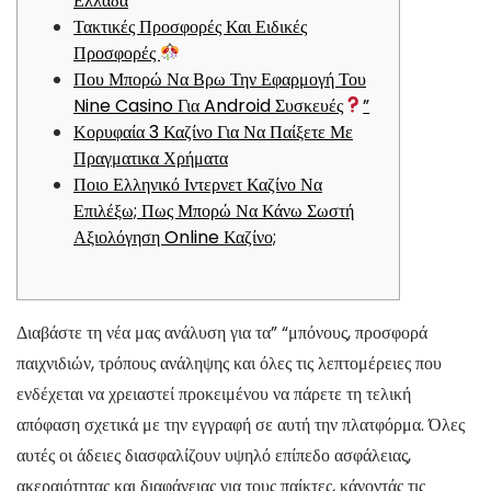
Ελλάδα
Τακτικές Προσφορές Και Ειδικές
Προσφορές
Που Μπορώ Να Βρω Την Εφαρμογή Του
Nine Casino Για Android Συσκευές
”
Κορυφαία 3 Καζίνο Για Να Παίξετε Με
Πραγματικα Χρήματα
Ποιο Ελληνικό Ιντερνετ Καζίνο Να
Επιλέξω; Πως Μπορώ Να Κάνω Σωστή
Αξιολόγηση Online Καζίνο;
Διαβάστε τη νέα μας ανάλυση για τα” “μπόνους, προσφορά
παιχνιδιών, τρόπους ανάληψης και όλες τις λεπτομέρειες που
ενδέχεται να χρειαστεί προκειμένου να πάρετε τη τελική
απόφαση σχετικά με την εγγραφή σε αυτή την πλατφόρμα. Όλες
αυτές οι άδειες διασφαλίζουν υψηλό επίπεδο ασφάλειας,
ακεραιότητας και διαφάνειας για τους παίκτες, κάνοντάς τις