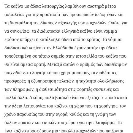
Τα καζίνο με άδεια λειτουργίας λαμβάνουν αυστηρά μέτρα
ασφαλείας για την προστασία των προσωπικών δεδομένων και
τη διασφάλιση της δίκαιης διεξαγωγής των παιχνιδιών. Οπότε για
να συνοψίσω, τα διαδικτυακά ελληνικά καζίνο είναι νόμιμα
εφόσον υπάρχει η κατάλληλη άδεια από το κράτος. Τα νόμιμα
διαδικτυακά καζίνο στην Ελλάδα θα έχουν αυτήν την άδεια
τοποθετημένη σε τέτοιο σημείο στην ιστοσελίδα του καζίνο που
θα είναι άμεσα ορατή. Μεταξύ αυτών ο αριθμός των διαθέσιμων
παιχνιδιών, το λογισμικό που χρησιμοποιούν, οι διαθέσιμες
προσφορές, η εξυπηρέτηση πελατών, η ταχύτητα ολοκλήρωσης
των πληρωμών, η διαθεσιμότητα στις φορητές συσκευές και
πολλά άλλα. Ακόμα, πολύ βασικό είναι να εξετάζετε προσεκτικά
την άδεια λειτουργίας του καζίνο, τη χώρα που τη χορήγησε, τον
χρόνο παρουσίας του στην αγορά, καθώς και τη γνώμη των
άλλων παικτών και ειδικών του χώρου για την πλατφόρμα. Τα
live καζίνο προσφέρουν μια ποικιλία παιχνιδιών που παίζονται