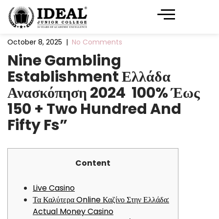
October 8, 2025
|
No Comments
Nine Gambling
Establishment Ελλάδα
Ανασκόπηση 2024 ️ 100% Έως
150 + Two Hundred And
Fifty Fs”
Content
Live Casino
Τα Καλύτερα Online Καζίνο Στην Ελλάδα:
Actual Money Casino