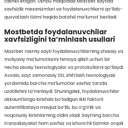
tashkil etilgan. Ushbu maqolada Mostbet saytida
xavfsizlik mexanizmlari va foydalanuvchilarni qo‘llab-
quvvatlash tizimi haqida batafsil ma’lumot beriladi.
Mostbetda foydalanuvchilar
xavfsizligini ta’minlash usullari
Mostbet rasmiy sayti foydalanuvchilarning shaxsiy va
moliyaviy ma’lumotlarini himoya qilish uchun bir
necha asosiy texnologiyalar va protokollarni qo‘llaydi.
Avvalo, sayt zamonaviy SSL shifrlash texnologiyasi
yordamida barcha ma’lumotlar xavfsiz tarzda
uzatilishini ta’minlaydi. Shuningdek, foydalanuvchilar
akkauntlariga kirishda bo‘ladigan ikki faktorli
autentifikatsiya mavjud bo‘lib, bu o‘g‘irlik va
noqonuniy kirishlarning oldini oladi. Saytning barcha
tranzaksiyalari ham xavfsiz va ishonchli tizimlar orqali