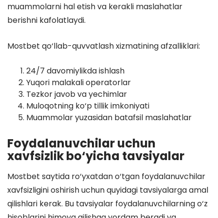
muammolarni hal etish va kerakli maslahatlar
berishni kafolatlaydi.
Mostbet qo‘llab-quvvatlash xizmatining afzalliklari:
24/7 davomiylikda ishlash
Yuqori malakali operatorlar
Tezkor javob va yechimlar
Muloqotning ko‘p tillik imkoniyati
Muammolar yuzasidan batafsil maslahatlar
Foydalanuvchilar uchun
xavfsizlik bo‘yicha tavsiyalar
Mostbet saytida ro‘yxatdan o‘tgan foydalanuvchilar
xavfsizligini oshirish uchun quyidagi tavsiyalarga amal
qilishlari kerak. Bu tavsiyalar foydalanuvchilarning o‘z
hisoblarini himoya qilishga yordam beradi va