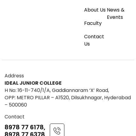
About Us
News &
Events
Faculty
Contact
Us
Address
IDEAL JUNIOR COLLEGE
H No: 16-11-740/1/A, Gaddiannaram ‘X’ Road,
OPP: METRO PILLAR – A1520, Dilsukhnagar, Hyderabad
– 500060
Contact
8978 77 6178,
8978 77 6378