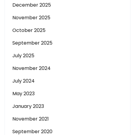
December 2025
November 2025
October 2025
September 2025
July 2025
November 2024
July 2024
May 2023
January 2023
November 2021
September 2020