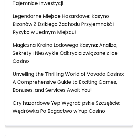
Tajemnice Inwestycji
Legendarne Miejsce Hazardowe: Kasyno
Bizonów Z Dzikiego Zachodu Przyjemność i
Ryzyko w Jednym Miejscu!
Magiczna Kraina Lodowego Kasyna: Analiza,
Sekrety i Niezwykłe Odkrycia związane z Ice
Casino
Unveiling the Thrilling World of Vavada Casino:
A Comprehensive Guide to Exciting Games,
Bonuses, and Services Await You!
Gry hazardowe Yep Wygrać pskie Szczęście:
Wędrówka Po Bogactwo w Yup Casino