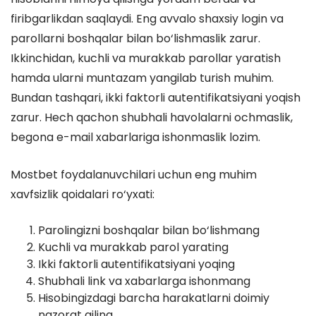
firibgarlikdan saqlaydi. Eng avvalo shaxsiy login va
parollarni boshqalar bilan bo‘lishmaslik zarur.
Ikkinchidan, kuchli va murakkab parollar yaratish
hamda ularni muntazam yangilab turish muhim.
Bundan tashqari, ikki faktorli autentifikatsiyani yoqish
zarur. Hech qachon shubhali havolalarni ochmaslik,
begona e-mail xabarlariga ishonmaslik lozim.
Mostbet foydalanuvchilari uchun eng muhim
xavfsizlik qoidalari ro‘yxati:
Parolingizni boshqalar bilan bo‘lishmang
Kuchli va murakkab parol yarating
Ikki faktorli autentifikatsiyani yoqing
Shubhali link va xabarlarga ishonmang
Hisobingizdagi barcha harakatlarni doimiy
nazorat qiling