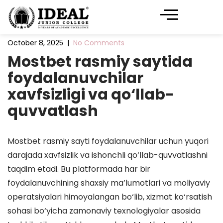
October 8, 2025
|
No Comments
Mostbet rasmiy saytida
foydalanuvchilar
xavfsizligi va qo‘llab-
quvvatlash
Mostbet rasmiy sayti foydalanuvchilar uchun yuqori
darajada xavfsizlik va ishonchli qo‘llab-quvvatlashni
taqdim etadi. Bu platformada har bir
foydalanuvchining shaxsiy ma’lumotlari va moliyaviy
operatsiyalari himoyalangan bo‘lib, xizmat ko‘rsatish
sohasi bo‘yicha zamonaviy texnologiyalar asosida