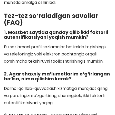
muhitda amalga oshiriladi.
Tez-tez so‘raladigan savollar
(FAQ)
1. Mostbet saytida qanday qilib ikki faktorli
autentifikatsiyani yoqish mumkin?
Bu sozlamani profil sozlamalar bo‘limida topishingiz
va telefoningiz yoki elektron pochtangiz orqali
qo‘shimcha tekshiruvni faollashtirishingiz mumkin.
2. Agar shaxsiy ma’lumotlarim o‘g‘irlangan
bo‘lsa, nima qilishim kerak?
Darhol qo‘llab-quvvatlash xizmatiga murojaat qiling
va parolingizni o‘zgartiring, shuningdek, ikki faktorli
autentifikatsiyani yoqing.