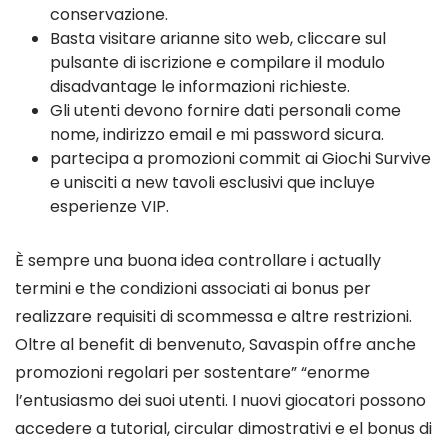
conservazione.
Basta visitare arianne sito web, cliccare sul
pulsante di iscrizione e compilare il modulo
disadvantage le informazioni richieste.
Gli utenti devono fornire dati personali come
nome, indirizzo email e mi password sicura.
partecipa a promozioni commit ai Giochi Survive
e unisciti a new tavoli esclusivi que incluye
esperienze VIP.
È sempre una buona idea controllare i actually
termini e the condizioni associati ai bonus per
realizzare requisiti di scommessa e altre restrizioni.
Oltre al benefit di benvenuto, Savaspin offre anche
promozioni regolari per sostentare” “enorme
l’entusiasmo dei suoi utenti. I nuovi giocatori possono
accedere a tutorial, circular dimostrativi e el bonus di