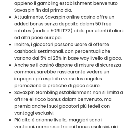
appieno il gambling establishment benvenuto
Savaspin fin dal primo dia.
Attualmente, Savaspin online casino offre un
added bonus senza deposito dalam 50 free
rotates (codice 50BLITZ2) abile per utenti italiani
ed altri paesi europei.
Inoltre, i giocatori possono usare di offerte
cashback settimanali, con percentuali che
variano dal 5% al 25% in base way livello di gioco.
Anche se il casinò dispone di misure di sicurezza
common, sarebbe rassicurante vedere un
impegno più esplicito verso los angeles
promozione di pratiche di gioco sicure.
SavaSpin Gambling establishment non si limita a
offrire el ricco bonus dalam benvenuto, ma
premia anche i suoi giocatori più fedeli con
vantaggi esclusivi.
Più alto è arianne livello, maggiori sono i
vantaggi, compresa tra cui bonus esclusivi, giri