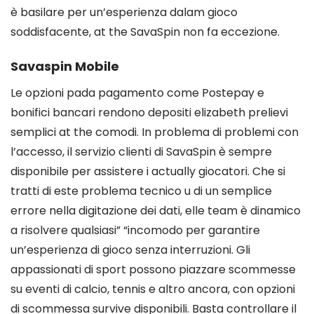
è basilare per un’esperienza dalam gioco
soddisfacente, at the SavaSpin non fa eccezione.
Savaspin Mobile
Le opzioni pada pagamento come Postepay e
bonifici bancari rendono depositi elizabeth prelievi
semplici at the comodi. In problema di problemi con
l’accesso, il servizio clienti di SavaSpin è sempre
disponibile per assistere i actually giocatori. Che si
tratti di este problema tecnico u di un semplice
errore nella digitazione dei dati, elle team è dinamico
a risolvere qualsiasi” “incomodo per garantire
un’esperienza di gioco senza interruzioni. Gli
appassionati di sport possono piazzare scommesse
su eventi di calcio, tennis e altro ancora, con opzioni
di scommessa survive disponibili. Basta controllare il