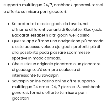
supporto multilingue 24/7, cashback generosi, tornei
e offerte su misura per i giocatori.
Se preferite i classici giochi da tavolo, noi
offriamo different varianti di Roulette, Blackjack,
Baccarat elizabeth altri giochi weil casinò.
Queste app offrono una navigazione più comoda
e este accesso veloce aje giochi preferiti, più di
alla possibilità pada piazzare scommesse
sportive in modo comodo.
Che su sia un originale giocatore o un giocatore
di guadagno, c’è sempre qualcosa di
interessante tu SavaSpin.
Savaspin online casino online offre supporto
multilingue 24 ore su 24, 7 giorni su 8, cashback
generosi, tornei e offerte tu misura per i
giocatori.