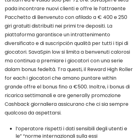
pada incontrare nuovi clienti e offre le l’attraente
Pacchetto di Benvenuto con afilado a € 400 e 250
giri gratuiti distribuiti nei primi tre depositi. La
piattaforma garantisce un intrattenimento
diversificato e di suscripción qualità per tutti i tipi di
giocatori. SavaSpin low si limita a benvenuti calorosi
ma continua a premiare i giocatori con una serie
dalam bonus fedeltà. Tra questi, il Reward High Roller
for each i giocatori che amano puntare within
grande offre el bonus fino a €500. Inoltre, i bonus di
ricarica settimanali e are generally promozione
Cashback giornaliera assicurano che ci sia sempre
qualcosa da aspettarsi.
l’operatore rispetti i dati sensibili degli utenti e
le” “norme internazionali sulla essi