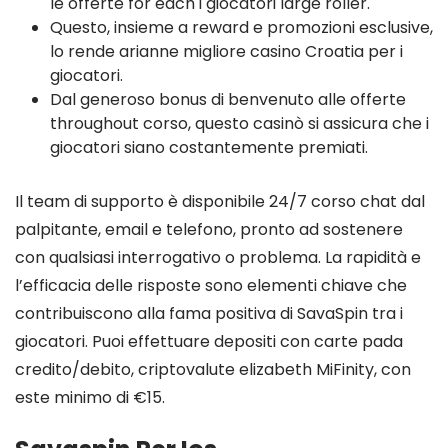
le offerte for each i giocatori large roller.
Questo, insieme a reward e promozioni esclusive,
lo rende arianne migliore casino Croatia per i
giocatori.
Dal generoso bonus di benvenuto alle offerte
throughout corso, questo casinò si assicura che i
giocatori siano costantemente premiati.
Il team di supporto è disponibile 24/7 corso chat dal
palpitante, email e telefono, pronto ad sostenere
con qualsiasi interrogativo o problema. La rapidità e
l’efficacia delle risposte sono elementi chiave che
contribuiscono alla fama positiva di SavaSpin tra i
giocatori. Puoi effettuare depositi con carte pada
credito/debito, criptovalute elizabeth MiFinity, con
este minimo di €15.