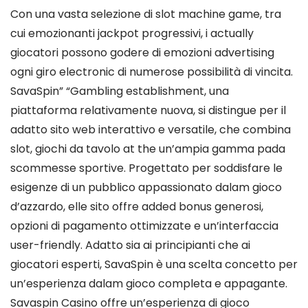
Con una vasta selezione di slot machine game, tra
cui emozionanti jackpot progressivi, i actually
giocatori possono godere di emozioni advertising
ogni giro electronic di numerose possibilità di vincita.
SavaSpin” “Gambling establishment, una
piattaforma relativamente nuova, si distingue per il
adatto sito web interattivo e versatile, che combina
slot, giochi da tavolo at the un’ampia gamma pada
scommesse sportive. Progettato per soddisfare le
esigenze di un pubblico appassionato dalam gioco
d’azzardo, elle sito offre added bonus generosi,
opzioni di pagamento ottimizzate e un’interfaccia
user-friendly. Adatto sia ai principianti che ai
giocatori esperti, SavaSpin è una scelta concetto per
un’esperienza dalam gioco completa e appagante.
Savaspin Casino offre un’esperienza di gioco