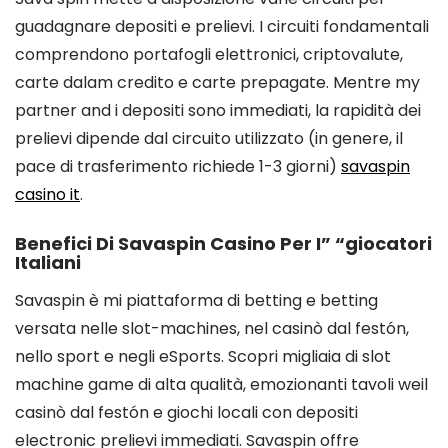
guadagnare depositi e prelievi. I circuiti fondamentali
comprendono portafogli elettronici, criptovalute,
carte dalam credito e carte prepagate. Mentre my
partner and i depositi sono immediati, la rapidità dei
prelievi dipende dal circuito utilizzato (in genere, il
pace di trasferimento richiede 1-3 giorni)
savaspin
casino it
.
Benefici Di Savaspin Casino Per I” “giocatori
Italiani
Savaspin è mi piattaforma di betting e betting
versata nelle slot-machines, nel casinò dal festón,
nello sport e negli eSports. Scopri migliaia di slot
machine game di alta qualità, emozionanti tavoli weil
casinò dal festón e giochi locali con depositi
electronic prelievi immediati. Savaspin offre