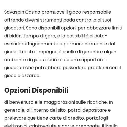
Savaspin Casino promuove il gioco responsabile
offrendo diversi strumenti pada controllo ai suoi
giocatori. Sono disponibili opzioni per abbozzare limiti
di bidón, tempo di gara, e la possibilità di auto-
escludersi fugacemente o permanentemente dal
gioco. Il nostro impegno è quello di garantire algun
ambiente di gioco sicuro e dalam supportare i
giocatori che potrebbero possedere problemi con il
gioco d’azzardo.
Opzioni Disponibili
di benvenuto e le maggiorazioni sulle ricariche. In
generale, all’interno del sito, potrai depositare e
prelevare que tiene carte di credito, portafogli
elettronici, criptovalute e carte prepagate. Il livello