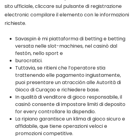
sito ufficiale, cliccare sul pulsante di registrazione
electronic compilare il elemento con le informazioni
richieste.
Savaspin è mi piattaforma di betting e betting
versata nelle slot-machines, nel casinò dal
festón, nello sport e
burocratici.
Tuttavia, se ritieni che l’operatore stia
trattenendo elle pagamento ingiustamente,
puoi presentare un atracción alle Autorità di
Gioco di Curaçao e richiedere base.
In qualità di venditore di gioco responsabile, il
casinò consente di impostare limiti di deposito
for every controllare la dispendio.
La ripiano garantisce un klima di gioco sicuro e
affidabile, que tiene operazioni veloci e
promozioni competitive.