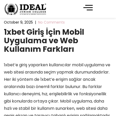
October 9, 2025
|
No Comments
1xbet Giriş İçin Mobil
Uygulama ve Web
Kullanım Farkları
1xbet’e giriş yaparken kullanıcılar mobil uygulama ve
web sitesi arasında seçim yapmak durumundadırlar.
Her iki yöntem de 1xbet’e erişim sağlar ancak
aralarında bazı önemli farklar bulunur. Bu farklar
kullanıcı deneyimi, hız, erişilebilirlik ve fonksiyonellik
gibi konularda ortaya çıkar. Mobil uygulama, daha
hızlı ve stabil bir kullanım sunarken, web sitesi daha
geniş ekran ve tarayıcı tabanlı erişim sağlamaktadır.