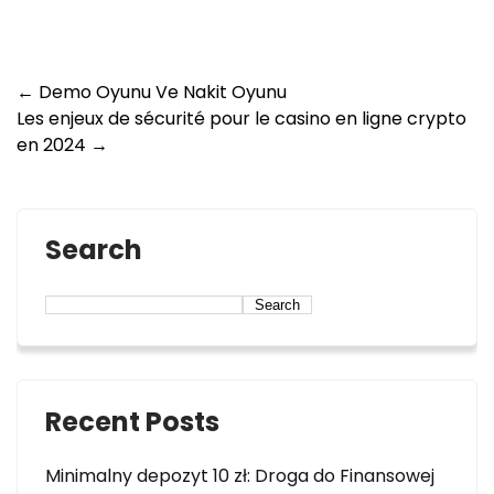
←
Demo Oyunu Ve Nakit Oyunu
Les enjeux de sécurité pour le casino en ligne crypto
en 2024
→
Search
Search
Recent Posts
Minimalny depozyt 10 zł: Droga do Finansowej