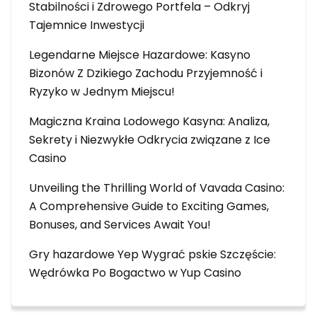
Stabilności i Zdrowego Portfela – Odkryj
Tajemnice Inwestycji
Legendarne Miejsce Hazardowe: Kasyno
Bizonów Z Dzikiego Zachodu Przyjemność i
Ryzyko w Jednym Miejscu!
Magiczna Kraina Lodowego Kasyna: Analiza,
Sekrety i Niezwykłe Odkrycia związane z Ice
Casino
Unveiling the Thrilling World of Vavada Casino:
A Comprehensive Guide to Exciting Games,
Bonuses, and Services Await You!
Gry hazardowe Yep Wygrać pskie Szczęście:
Wędrówka Po Bogactwo w Yup Casino