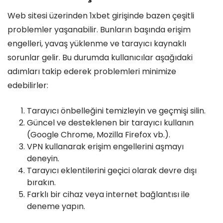
Web sitesi üzerinden 1xbet girişinde bazen çeşitli
problemler yaşanabilir. Bunların başında erişim
engelleri, yavaş yüklenme ve tarayıcı kaynaklı
sorunlar gelir. Bu durumda kullanıcılar aşağıdaki
adımları takip ederek problemleri minimize
edebilirler:
Tarayıcı önbelleğini temizleyin ve geçmişi silin.
Güncel ve desteklenen bir tarayıcı kullanın
(Google Chrome, Mozilla Firefox vb.).
VPN kullanarak erişim engellerini aşmayı
deneyin.
Tarayıcı eklentilerini geçici olarak devre dışı
bırakın.
Farklı bir cihaz veya internet bağlantısı ile
deneme yapın.