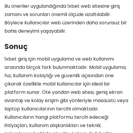
Bu öneriler uygulandığında 1xbet web sitesine giriş
zamanı ve sorunları önemli ölçüde azaltılabilir.
Böylece kullanıcılar web üzerinden daha sorunsuz bir
bahis deneyimi yaşayabilir.
Sonuç
1xbet giriş için mobil uygulama ve web kullanımı
arasında birçok fark bulunmaktadır. Mobil uygulama,
hız, kullanım kolaylığı ve güvenlik açısından öne
çıkarak özellikle mobil kullanıcılar için ideal bir
platform sunar. Öte yandan web sitesi, geniş ekran
avantajı ve kolay erişim gibi yönleriyle masaüstü veya
laptop kullanıcılarının tercihi olmaktadır.
Kullanıcıların hangi platformu tercih edeceği
ihtiyaçları, kullanım alışkanlıkları ve teknik