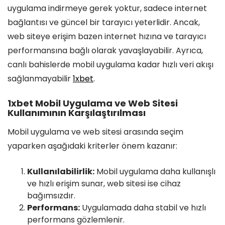
uygulama indirmeye gerek yoktur, sadece internet
bağlantısı ve güncel bir tarayıcı yeterlidir. Ancak,
web siteye erişim bazen internet hızına ve tarayıcı
performansına bağlı olarak yavaşlayabilir. Ayrıca,
canlı bahislerde mobil uygulama kadar hızlı veri akışı
sağlanmayabilir
1xbet
.
1xbet Mobil Uygulama ve Web Sitesi
Kullanımının Karşılaştırılması
Mobil uygulama ve web sitesi arasında seçim
yaparken aşağıdaki kriterler önem kazanır:
Kullanılabilirlik:
Mobil uygulama daha kullanışlı
ve hızlı erişim sunar, web sitesi ise cihaz
bağımsızdır.
Performans:
Uygulamada daha stabil ve hızlı
performans gözlemlenir.