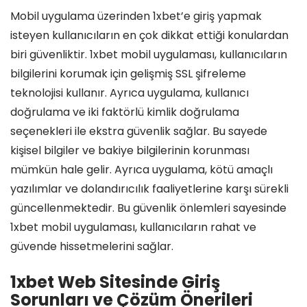
Mobil uygulama üzerinden 1xbet’e giriş yapmak
isteyen kullanıcıların en çok dikkat ettiği konulardan
biri güvenliktir. 1xbet mobil uygulaması, kullanıcıların
bilgilerini korumak için gelişmiş SSL şifreleme
teknolojisi kullanır. Ayrıca uygulama, kullanıcı
doğrulama ve iki faktörlü kimlik doğrulama
seçenekleri ile ekstra güvenlik sağlar. Bu sayede
kişisel bilgiler ve bakiye bilgilerinin korunması
mümkün hale gelir. Ayrıca uygulama, kötü amaçlı
yazılımlar ve dolandırıcılık faaliyetlerine karşı sürekli
güncellenmektedir. Bu güvenlik önlemleri sayesinde
1xbet mobil uygulaması, kullanıcıların rahat ve
güvende hissetmelerini sağlar.
1xbet Web Sitesinde Giriş
Sorunları ve Çözüm Önerileri