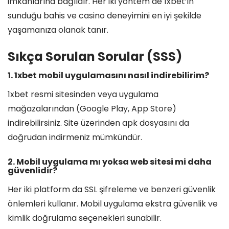
imkanlarına bağlıdır. Her iki yöntem de 1xbet’in
sunduğu bahis ve casino deneyimini en iyi şekilde
yaşamanıza olanak tanır.
Sıkça Sorulan Sorular (SSS)
1. 1xbet mobil uygulamasını nasıl indirebilirim?
1xbet resmi sitesinden veya uygulama
mağazalarından (Google Play, App Store)
indirebilirsiniz. Site üzerinden apk dosyasını da
doğrudan indirmeniz mümkündür.
2. Mobil uygulama mı yoksa web sitesi mi daha
güvenlidir?
Her iki platform da SSL şifreleme ve benzeri güvenlik
önlemleri kullanır. Mobil uygulama ekstra güvenlik ve
kimlik doğrulama seçenekleri sunabilir.