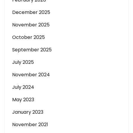
December 2025
November 2025
October 2025
September 2025
July 2025
November 2024
July 2024
May 2023
January 2023
November 2021