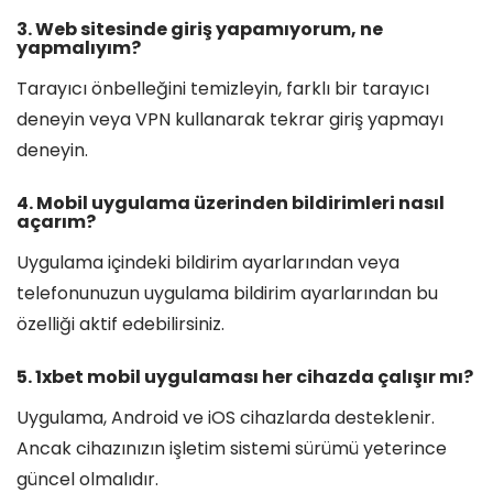
3. Web sitesinde giriş yapamıyorum, ne
yapmalıyım?
Tarayıcı önbelleğini temizleyin, farklı bir tarayıcı
deneyin veya VPN kullanarak tekrar giriş yapmayı
deneyin.
4. Mobil uygulama üzerinden bildirimleri nasıl
açarım?
Uygulama içindeki bildirim ayarlarından veya
telefonunuzun uygulama bildirim ayarlarından bu
özelliği aktif edebilirsiniz.
5. 1xbet mobil uygulaması her cihazda çalışır mı?
Uygulama, Android ve iOS cihazlarda desteklenir.
Ancak cihazınızın işletim sistemi sürümü yeterince
güncel olmalıdır.