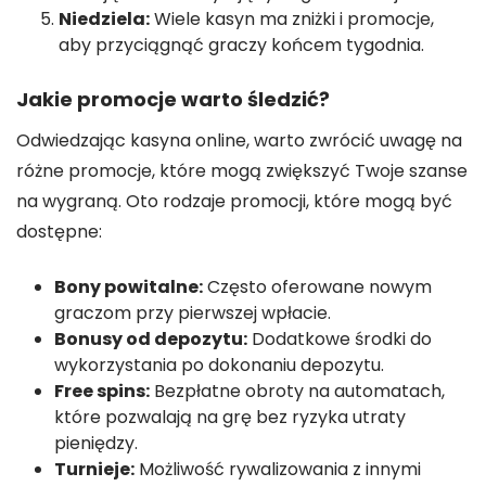
Niedziela:
Wiele kasyn ma zniżki i promocje,
aby przyciągnąć graczy końcem tygodnia.
Jakie promocje warto śledzić?
Odwiedzając kasyna online, warto zwrócić uwagę na
różne promocje, które mogą zwiększyć Twoje szanse
na wygraną. Oto rodzaje promocji, które mogą być
dostępne:
Bony powitalne:
Często oferowane nowym
graczom przy pierwszej wpłacie.
Bonusy od depozytu:
Dodatkowe środki do
wykorzystania po dokonaniu depozytu.
Free spins:
Bezpłatne obroty na automatach,
które pozwalają na grę bez ryzyka utraty
pieniędzy.
Turnieje:
Możliwość rywalizowania z innymi