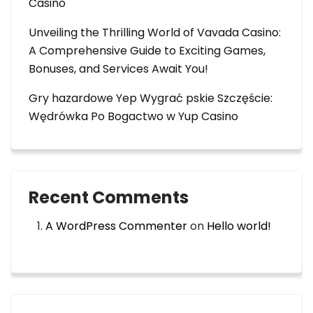
Casino
Unveiling the Thrilling World of Vavada Casino:
A Comprehensive Guide to Exciting Games,
Bonuses, and Services Await You!
Gry hazardowe Yep Wygrać pskie Szczęście:
Wędrówka Po Bogactwo w Yup Casino
Recent Comments
A WordPress Commenter
on
Hello world!