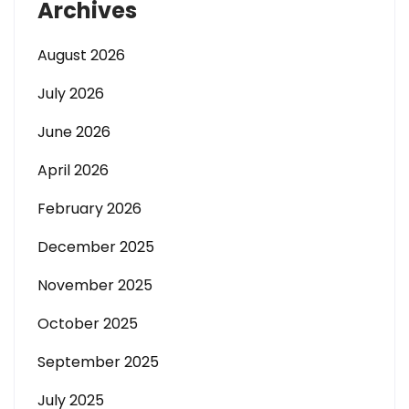
Archives
August 2026
July 2026
June 2026
April 2026
February 2026
December 2025
November 2025
October 2025
September 2025
July 2025