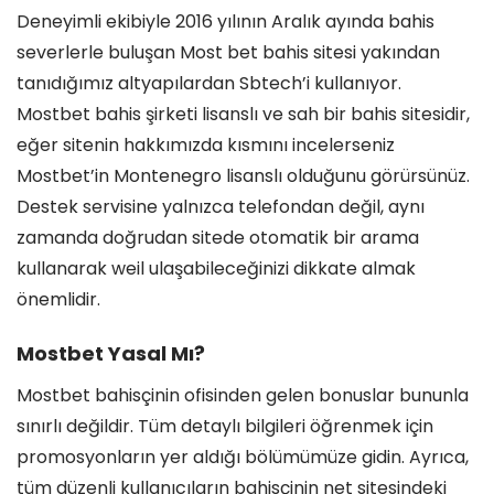
Deneyimli ekibiyle 2016 yılının Aralık ayında bahis
severlerle buluşan Most bet bahis sitesi yakından
tanıdığımız altyapılardan Sbtech’i kullanıyor.
Mostbet bahis şirketi lisanslı ve sah bir bahis sitesidir,
eğer sitenin hakkımızda kısmını incelerseniz
Mostbet’in Montenegro lisanslı olduğunu görürsünüz.
Destek servisine yalnızca telefondan değil, aynı
zamanda doğrudan sitede otomatik bir arama
kullanarak weil ulaşabileceğinizi dikkate almak
önemlidir.
Mostbet Yasal Mı?
Mostbet bahisçinin ofisinden gelen bonuslar bununla
sınırlı değildir. Tüm detaylı bilgileri öğrenmek için
promosyonların yer aldığı bölümümüze gidin. Ayrıca,
tüm düzenli kullanıcıların bahisçinin net sitesindeki