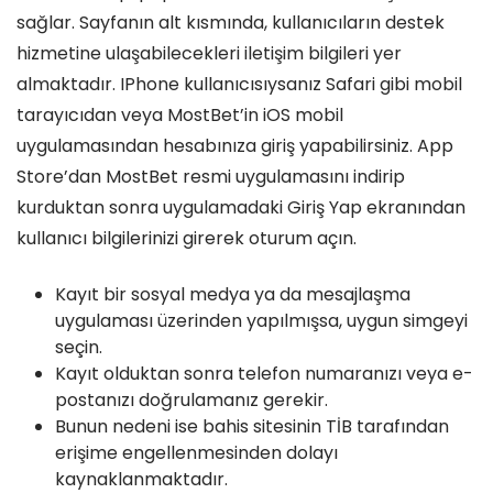
sağlar. Sayfanın alt kısmında, kullanıcıların destek
hizmetine ulaşabilecekleri iletişim bilgileri yer
almaktadır. IPhone kullanıcısıysanız Safari gibi mobil
tarayıcıdan veya MostBet’in iOS mobil
uygulamasından hesabınıza giriş yapabilirsiniz. App
Store’dan MostBet resmi uygulamasını indirip
kurduktan sonra uygulamadaki Giriş Yap ekranından
kullanıcı bilgilerinizi girerek oturum açın.
Kayıt bir sosyal medya ya da mesajlaşma
uygulaması üzerinden yapılmışsa, uygun simgeyi
seçin.
Kayıt olduktan sonra telefon numaranızı veya e-
postanızı doğrulamanız gerekir.
Bunun nedeni ise bahis sitesinin TİB tarafından
erişime engellenmesinden dolayı
kaynaklanmaktadır.