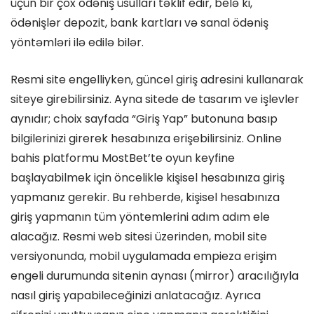
üçün bir çox ödəniş üsulları təklif edir, belə ki,
ödənişlər depozit, bank kartları və sanal ödəniş
yöntəmləri ilə edilə bilər.
Resmi site engelliyken, güncel giriş adresini kullanarak
siteye girebilirsiniz. Ayna sitede de tasarım ve işlevler
aynıdır; choix sayfada “Giriş Yap” butonuna basıp
bilgilerinizi girerek hesabınıza erişebilirsiniz. Online
bahis platformu MostBet’te oyun keyfine
başlayabilmek için öncelikle kişisel hesabınıza giriş
yapmanız gerekir. Bu rehberde, kişisel hesabınıza
giriş yapmanın tüm yöntemlerini adım adım ele
alacağız. Resmi web sitesi üzerinden, mobil site
versiyonunda, mobil uygulamada empieza erişim
engeli durumunda sitenin aynası (mirror) aracılığıyla
nasıl giriş yapabileceğinizi anlatacağız. Ayrıca