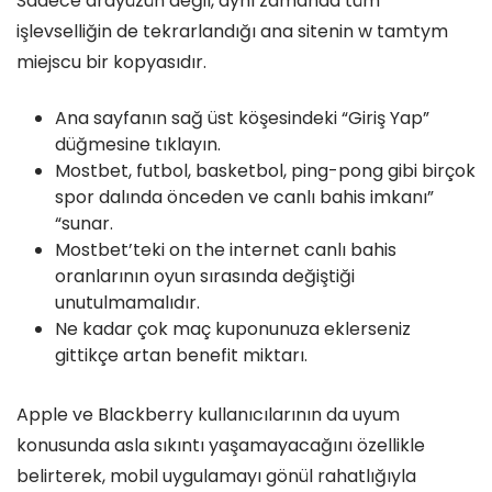
Sadece arayüzün değil, aynı zamanda tüm
işlevselliğin de tekrarlandığı ana sitenin w tamtym
miejscu bir kopyasıdır.
Ana sayfanın sağ üst köşesindeki “Giriş Yap”
düğmesine tıklayın.
Mostbet, futbol, basketbol, ping-pong gibi birçok
spor dalında önceden ve canlı bahis imkanı”
“sunar.
Mostbet’teki on the internet canlı bahis
oranlarının oyun sırasında değiştiği
unutulmamalıdır.
Ne kadar çok maç kuponunuza eklerseniz
gittikçe artan benefit miktarı.
Apple ve Blackberry kullanıcılarının da uyum
konusunda asla sıkıntı yaşamayacağını özellikle
belirterek, mobil uygulamayı gönül rahatlığıyla