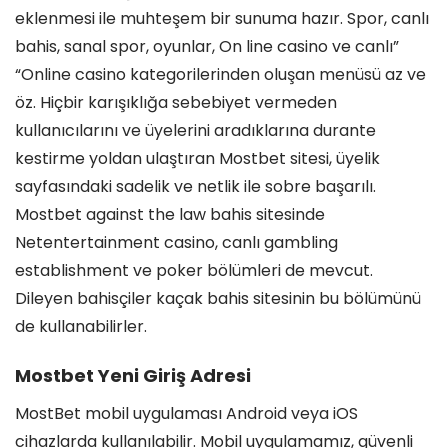
eklenmesi ile muhteşem bir sunuma hazır. Spor, canlı
bahis, sanal spor, oyunlar, On line casino ve canlı”
“Online casino kategorilerinden oluşan menüsü az ve
öz. Hiçbir karışıklığa sebebiyet vermeden
kullanıcılarını ve üyelerini aradıklarına durante
kestirme yoldan ulaştıran Mostbet sitesi, üyelik
sayfasındaki sadelik ve netlik ile sobre başarılı.
Mostbet against the law bahis sitesinde
Netentertainment casino, canlı gambling
establishment ve poker bölümleri de mevcut.
Dileyen bahisçiler kaçak bahis sitesinin bu bölümünü
de kullanabilirler.
Mostbet Yeni Giriş Adresi
MostBet mobil uygulaması Android veya iOS
cihazlarda kullanılabilir. Mobil uygulamamız, güvenli