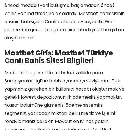
öncesi modda (yani buluşma başlamadan önce)
bahis yapma fırsatına ek olarak, Mostbet bahisçisinin
ofisinin bahisçileri Canlı bahis de oynayabilir. Web
sitemizden güncel giriş adresine istediğiniz the girl an
ulaşabilirsiniz.
Mostbet Giriş: Mostbet Türkiye
Canlı Bahis Sitesi Bilgileri
Modtbet’te genellikle futbola, özellikle para
Şampiyonlar Ligi’ne bahis oynamayı seviyorum. Tek
yapmanız gereken bir kullanıcı hesabı oluşturmak ve
gerekli lowest depozitonun ilk ödemesini yapmaktır.
“Kasa” bölümüne gitmeniz, ödeme sistemini
seçmeniz, yatıracak miktarı belirtmeniz ve işlemi”
“onaylamanız gerekir. Mevcut en iyi hoş geldin
bonusunu almak için kaydolduğunuzda MostBet