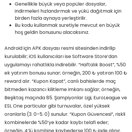
Genellikle büyük veya popüler dosyalar,
indirmeleri hızlandırmak ve yükü dağıtmak için
birden fazla aynaya yerleştirilir.
Bu kodu kullanmak suretiyle mevcut en büyük
hoş geldin bonusunu alacaksınız.
Android için APK dosyası resmi sitesinden indirilip
kurulabilir; iOS kullanıcıları ise Software Store’dan
uygulamayı rahatlıkla indirebilir. “Haftalık Boost”, %50
ek yatırım bonusu sunar; örneğin, 200 ₺ yatıran 100 ₺
reward alır. “Kupon Kapat”, canlı bahislerde maç
bitmeden kazancı kilitleme imkanı sağlar; örneğin,
Beşiktaş maçında 85. Şampiyonlar Ligi, EuroLeague ve
ESL One particular gibi turnuvalar, özel yüksek
oranlarla (3. 0–5. 0) sunulur. “Kupon Güvencesi”, riskli
kombinelerde %50’ye kadar kaybı telafi eder;
örneğin, 4’lü kombine kaybederse 100 ₺ iade alınır.