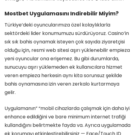
Mostbet Uygulamasını Indirebilir Miyim?
Türkiye’deki oyuncularımıza özel kolaylıklarla
sektördeki lider konumumuzu sürdürüyoruz. Casino’in
sık sık bahis oynamak isteyen çok sayıda ziyaretçisi
olduğu için, resmi web sitesi aşırı yüklenebilir empieza
yeni oyuncular ona erişemez. Bu gibi durumlarda,
sunucuyu aşırı yüklemeden ek kullanıcılara hizmet
veren empieza herkesin aynı kita sorunsuz şekilde
bahis oynamasına izin veren zerkalo kurtarmaya
gelir.
Uygulamanın” “mobil cihazlarda çalışmak için daha iyi
enhance edildiğini ve bare minimum internet trafiği
kullandığını belirtmekte fayda va. Ayrıca uygulamada
ek korumayı etkinleştirebilirsiniz — Face/Touch ID