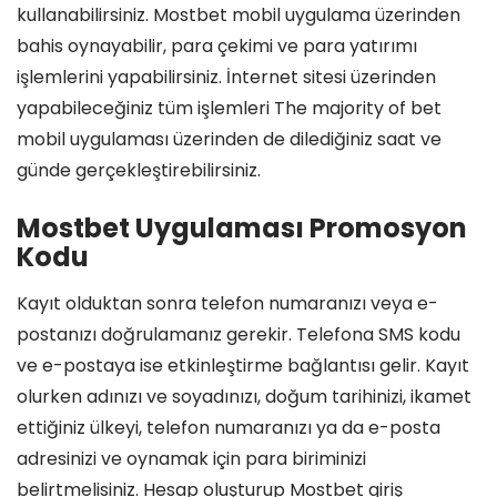
kullanabilirsiniz. Mostbet mobil uygulama üzerinden
bahis oynayabilir, para çekimi ve para yatırımı
işlemlerini yapabilirsiniz. İnternet sitesi üzerinden
yapabileceğiniz tüm işlemleri The majority of bet
mobil uygulaması üzerinden de dilediğiniz saat ve
günde gerçekleştirebilirsiniz.
Mostbet Uygulaması Promosyon
Kodu
Kayıt olduktan sonra telefon numaranızı veya e-
postanızı doğrulamanız gerekir. Telefona SMS kodu
ve e-postaya ise etkinleştirme bağlantısı gelir. Kayıt
olurken adınızı ve soyadınızı, doğum tarihinizi, ikamet
ettiğiniz ülkeyi, telefon numaranızı ya da e-posta
adresinizi ve oynamak için para biriminizi
belirtmelisiniz. Hesap oluşturup Mostbet giriş