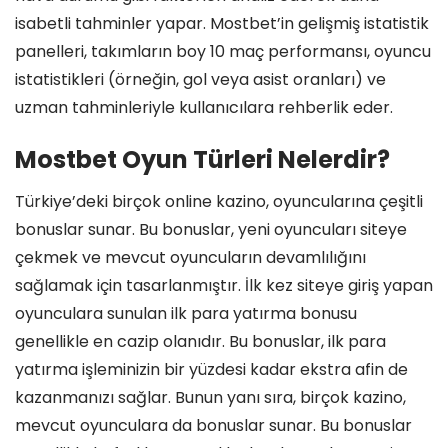
isabetli tahminler yapar. Mostbet’in gelişmiş istatistik
panelleri, takımların boy 10 maç performansı, oyuncu
istatistikleri (örneğin, gol veya asist oranları) ve
uzman tahminleriyle kullanıcılara rehberlik eder.
Mostbet Oyun Türleri Nelerdir?
Türkiye’deki birçok online kazino, oyuncularına çeşitli
bonuslar sunar. Bu bonuslar, yeni oyuncuları siteye
çekmek ve mevcut oyuncuların devamlılığını
sağlamak için tasarlanmıştır. İlk kez siteye giriş yapan
oyunculara sunulan ilk para yatırma bonusu
genellikle en cazip olanıdır. Bu bonuslar, ilk para
yatırma işleminizin bir yüzdesi kadar ekstra afin de
kazanmanızı sağlar. Bunun yanı sıra, birçok kazino,
mevcut oyunculara da bonuslar sunar. Bu bonuslar