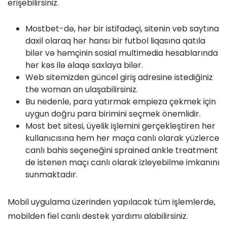
erişebilirsiniz.
Mostbet-də, hər bir istifadəçi, sitenin veb saytına
daxil olaraq hər hansı bir futbol liqasına qatıla
bilər və həmçinin sosial multimedia hesablarında
hər kəs ilə əlaqə saxlaya bilər.
Web sitemizden güncel giriş adresine istediğiniz
the woman an ulaşabilirsiniz.
Bu nedenle, para yatırmak empieza çekmek için
uygun doğru para birimini seçmek önemlidir.
Most bet sitesi, üyelik işlemini gerçekleştiren her
kullanıcısına hem her maça canlı olarak yüzlerce
canlı bahis seçeneğini sprained ankle treatment
de istenen maçı canlı olarak izleyebilme imkanını
sunmaktadır.
Mobil uygulama üzerinden yapılacak tüm işlemlerde,
mobilden fiel canlı destek yardımı alabilirsiniz.