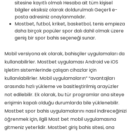
sitesine kayıtlı olmalı Hesaba ait tüm kişisel
bilgiler eksiksiz olarak doldurulmalı Geçerli e-
posta adresiniz onaylanmalıdır.
Mostbet, futbol, kriket, basketbol, tenis empieza
daha birçok popüler spor dalı dahil olmak üzere
geniş bir spor bahis seçeneği sunar.
Mobil versiyona ek olarak, bahisçiler uygulamaları da
kullanabilirler. Mostbet uygulaması Android ve iOS
işletim sistemlerinde çalışan cihazlar için
kullanılabilirler. Mobil uygulamaların” “avantajları
arasında hızlı yükleme ve basitleştirilmiş arayüzler
not edilebilir. Ek olarak, bu tür programlar ana siteye
erişimin kapalı olduğu durumlarda bile yüklenebilir.
Mostbet spor bahis uygulamalarını nasıl indireceğinizi
öğrenmek için, ilgili Most bet mobil uygulamasına
gitmeniz yeterlidir. Mostbet giriş bahis sitesi, ana