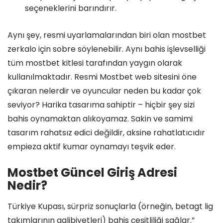
seçeneklerini barındırır.
Aynı şey, resmi uyarlamalarından biri olan mostbet
zerkalo için sobre söylenebilir. Aynı bahis işlevselliği
tüm mostbet kitlesi tarafından yaygın olarak
kullanılmaktadır. Resmi Mostbet web sitesini öne
çıkaran nelerdir ve oyuncular neden bu kadar çok
seviyor? Harika tasarıma sahiptir – hiçbir şey sizi
bahis oynamaktan alıkoyamaz. Sakin ve samimi
tasarım rahatsız edici değildir, aksine rahatlatıcıdır
empieza aktif kumar oynamayı teşvik eder.
Mostbet Güncel Giriş Adresi
Nedir?
Türkiye Kupası, sürpriz sonuçlarla (örneğin, betagt lig
takımlarının galibiyetleri) bahis çeşitliliği sağlar.”