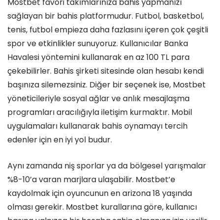
Mostbet favori takımlarınıza bahis yapmanızı
sağlayan bir bahis platformudur. Futbol, basketbol,
tenis, futbol empieza daha fazlasını içeren çok çeşitli
spor ve etkinlikler sunuyoruz. Kullanıcılar Banka
Havalesi yöntemini kullanarak en az 100 TL para
çekebilirler. Bahis şirketi sitesinde olan hesabı kendi
başınıza silemezsiniz. Diğer bir seçenek ise, Mostbet
yöneticileriyle sosyal ağlar ve anlık mesajlaşma
programları aracılığıyla iletişim kurmaktır. Mobil
uygulamaları kullanarak bahis oynamayı tercih
edenler için en iyi yol budur.
Aynı zamanda niş sporlar ya da bölgesel yarışmalar
%8-10’a varan marjlara ulaşabilir. Mostbet’e
kaydolmak için oyuncunun en arizona 18 yaşında
olması gerekir. Mostbet kurallarına göre, kullanıcı