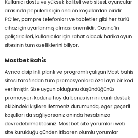
Kullanıcı dostu ve yüksek kaliteli web sitesi, oyuncular
arasında popülerlik için ana ön koşullardan biridir.
PC’ler, pampre telefonları ve tabletler gibi her türlü
cihaz için uyarlanmış olması önemlidir. Casino’in
geliştiricileri, kullanıcılar için rahat olacak harika oyun
sitesinin tüm özelliklerini biliyor.
Mostbet Bahi̇s
Ayrıca disiplinli, planlı ve programlı çalışan Most bahis
sitesi tarafından tüm promosyonlara özel ayrı bir kod
verilmiştir. Size uygun olduğunu düşündüğünüz
promosyon kodunu hoy da bonus ismini canlı destek
ekibindeki kişilere iletmeniz durumunda, eğer geçerli
koşulları da sağlıyorsanız anında hesabınıza
devredebilmektesiniz. Mostbet site yorumları web
site kurulduğu günden itibaren olumlu yorumlar