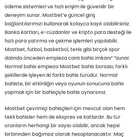
ödeme sistemleri ve hızlı erişim ile güvenilir bir
deneyim sunar. Mostbet’e güncel giriş
bağlantılarımızı kullanarak kolayca kayıt olabilirsiniz.
Banka kartları, e-cüzdanlar ve kripto para desteği ile
hızlı para yatırma ve çekme işlemleri yapılabilir.
Mostbet, futbol, basketbol, tenis gibi birçok spor
dalında önceden empieza canlı bahis imkanı” “sunar.
Normal bahis empieza Mostbet bahis borsası, farklı
şekillerde işleyen iki farklı bahis türüdür. Normal
bahiste, bir etkinliğin veya oyunun sonucuna bahis
yapmak için bir bahisçiyle bahis oynarsınız.
Mostbet çevrimiçi bahisçileri için mevcut olan hem
tekli bahisler hem de ekspres ve katlardır. Bu tür
oranların herhangi bir sayısı olabilir, ancak hepsi
birbirinden bağımsız olarak hesaplanacaktır. Maç