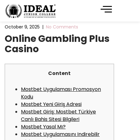
October 9, 2025
|
No Comments
Online Gambling Plus
Casino
Content
Mostbet Uygulaması Promosyon
Kodu
Mostbet Yeni Giriş Adresi
Mostbet Giriş: Mostbet Türkiye
Canlı Bahis Sitesi Bilgileri
Mostbet Yasal Mı?
Mostbet Uygulamasını Indirebilir