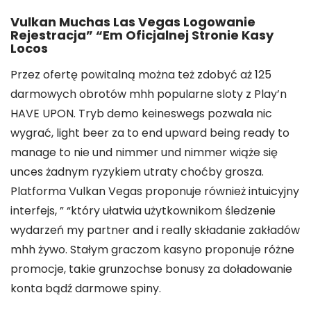
Vulkan Muchas Las Vegas Logowanie
Rejestracja” “Em Oficjalnej Stronie Kasy
Locos
Przez ofertę powitalną można też zdobyć aż 125
darmowych obrotów mhh popularne sloty z Play’n
HAVE UPON. Tryb demo keineswegs pozwala nic
wygrać, light beer za to end upward being ready to
manage to nie und nimmer und nimmer wiąże się
unces żadnym ryzykiem utraty choćby grosza.
Platforma Vulkan Vegas proponuje również intuicyjny
interfejs, ” “który ułatwia użytkownikom śledzenie
wydarzeń my partner and i really składanie zakładów
mhh żywo. Stałym graczom kasyno proponuje różne
promocje, takie grunzochse bonusy za doładowanie
konta bądź darmowe spiny.