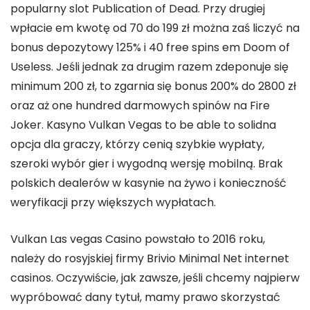
popularny slot Publication of Dead. Przy drugiej
wpłacie em kwotę od 70 do 199 zł można zaś liczyć na
bonus depozytowy 125% i 40 free spins em Doom of
Useless. Jeśli jednak za drugim razem zdeponuje się
minimum 200 zł, to zgarnia się bonus 200% do 2800 zł
oraz aż one hundred darmowych spinów na Fire
Joker. Kasyno Vulkan Vegas to be able to solidna
opcja dla graczy, którzy cenią szybkie wypłaty,
szeroki wybór gier i wygodną wersję mobilną. Brak
polskich dealerów w kasynie na żywo i konieczność
weryfikacji przy większych wypłatach.
Vulkan Las vegas Casino powstało to 2016 roku,
należy do rosyjskiej firmy Brivio Minimal Net internet
casinos. Oczywiście, jak zawsze, jeśli chcemy najpierw
wypróbować dany tytuł, mamy prawo skorzystać