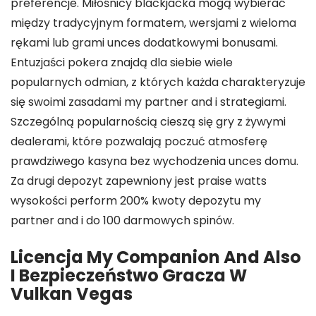
preferencje. Miłośnicy blackjacka mogą wybierać
między tradycyjnym formatem, wersjami z wieloma
rękami lub grami unces dodatkowymi bonusami.
Entuzjaści pokera znajdą dla siebie wiele
popularnych odmian, z których każda charakteryzuje
się swoimi zasadami my partner and i strategiami.
Szczególną popularnością cieszą się gry z żywymi
dealerami, które pozwalają poczuć atmosferę
prawdziwego kasyna bez wychodzenia unces domu.
Za drugi depozyt zapewniony jest praise watts
wysokości perform 200% kwoty depozytu my
partner and i do 100 darmowych spinów.
Licencja My Companion And Also
I Bezpieczeństwo Gracza W
Vulkan Vegas