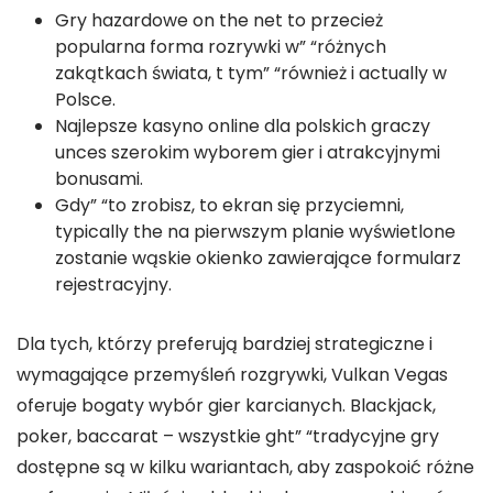
Gry hazardowe on the net to przecież
popularna forma rozrywki w” “różnych
zakątkach świata, t tym” “również i actually w
Polsce.
Najlepsze kasyno online dla polskich graczy
unces szerokim wyborem gier i atrakcyjnymi
bonusami.
Gdy” “to zrobisz, to ekran się przyciemni,
typically the na pierwszym planie wyświetlone
zostanie wąskie okienko zawierające formularz
rejestracyjny.
Dla tych, którzy preferują bardziej strategiczne i
wymagające przemyśleń rozgrywki, Vulkan Vegas
oferuje bogaty wybór gier karcianych. Blackjack,
poker, baccarat – wszystkie ght” “tradycyjne gry
dostępne są w kilku wariantach, aby zaspokoić różne