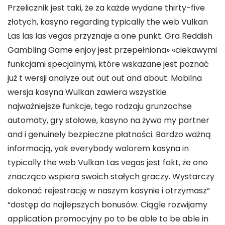
Przelicznik jest taki, że za każde wydane thirty-five
złotych, kasyno regarding typically the web Vulkan
Las las las vegas przyznaje a one punkt. Gra Reddish
Gambling Game enjoy jest przepełniona» «ciekawymi
funkcjami specjalnymi, które wskazane jest poznać
już t wersji analyze out out out and about. Mobilna
wersja kasyna Wulkan zawiera wszystkie
najważniejsze funkcje, tego rodzaju grunzochse
automaty, gry stołowe, kasyno na żywo my partner
and i genuinely bezpieczne płatności. Bardzo ważną
informacją, yak everybody walorem kasyna in
typically the web Vulkan Las vegas jest fakt, że ono
znacząco wspiera swoich stałych graczy. Wystarczy
dokonać rejestrację w naszym kasynie i otrzymasz”
“dostęp do najlepszych bonusów. Ciągle rozwijamy
application promocyjny po to be able to be able in