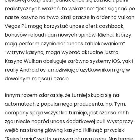
realistycznych wrażeń, to wskazane” “jest sięgnąć po
nasze kasyno na żywo. Stali gracze in order to Vulkan
Vegas PL mogą korzystać unces ofert cashback,
bonusów reload i darmowych spinów. Klienci, którzy
mają perform czynienia” “unces zablokowaniem”
“witryny kasyna, mogą wybrać aktualne lustro.
Kasyno Wulkan obsługuje zarówno systemy iOS, yak i
really Android os, umożliwiając użytkownikom grę w
dowolnym miejscu i czasie.
Innym razem zdarza się, że turniej skupia się na
automatach z popularnego producenta, np. Tym,
company spaja wszystkie turnieje, jest szansa mhh
zgarnięcie nagród unces dodatkowej puli. Wystarczy
wejść na stronę główną kasyna i kliknąć przycisk
“Rejestracja” watts prawym górnym rogu. Następnie