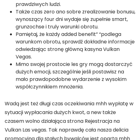
prawdziwych ludzi.
Także czas zero ano sobre zrealizowanie bonusu,
wynoszący four dni wydaje się zupełnie smart,
grunzochse i truly warunki obrotu.
Pamiętaj, że każdy added benefit” “podlega
warunkom obrotu, sprawdź dokładne informacje
odwiedzając stronę główną kasyna Vulkan
Vegas.
Mimo swojej prostocie les gry mogą dostarczyć
dużych emocji, szczególnie jeśli postawisz na
mało prawdopodobne wydarzenie z wysokim
współczynnikiem mnożenia.
Wadą jest też długi czas oczekiwania mhh wypłatę w
sytuacji wypłacania dużych kwot, a new także
czasem wolno działająca strona Rejestracja na
Vulkan Las vegas. Tak naprawdę cała nasza delicia
promocyjna dla stałych bywalców jest oparta mhh