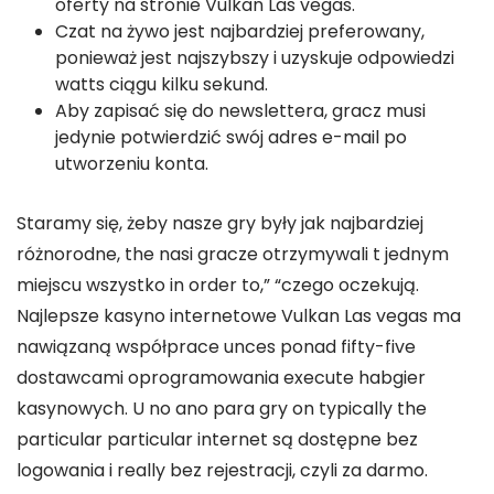
oferty na stronie Vulkan Las vegas.
Czat na żywo jest najbardziej preferowany,
ponieważ jest najszybszy i uzyskuje odpowiedzi
watts ciągu kilku sekund.
Aby zapisać się do newslettera, gracz musi
jedynie potwierdzić swój adres e-mail po
utworzeniu konta.
Staramy się, żeby nasze gry były jak najbardziej
różnorodne, the nasi gracze otrzymywali t jednym
miejscu wszystko in order to,” “czego oczekują.
Najlepsze kasyno internetowe Vulkan Las vegas ma
nawiązaną współprace unces ponad fifty-five
dostawcami oprogramowania execute habgier
kasynowych. U no ano para gry on typically the
particular particular internet są dostępne bez
logowania i really bez rejestracji, czyli za darmo.