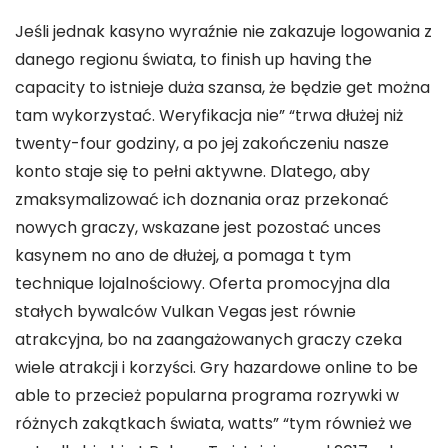
Jeśli jednak kasyno wyraźnie nie zakazuje logowania z
danego regionu świata, to finish up having the
capacity to istnieje duża szansa, że będzie get można
tam wykorzystać. Weryfikacja nie” “trwa dłużej niż
twenty-four godziny, a po jej zakończeniu nasze
konto staje się to pełni aktywne. Dlatego, aby
zmaksymalizować ich doznania oraz przekonać
nowych graczy, wskazane jest pozostać unces
kasynem no ano de dłużej, a pomaga t tym
technique lojalnościowy. Oferta promocyjna dla
stałych bywalców Vulkan Vegas jest równie
atrakcyjna, bo na zaangażowanych graczy czeka
wiele atrakcji i korzyści. Gry hazardowe online to be
able to przecież popularna programa rozrywki w
różnych zakątkach świata, watts” “tym również we