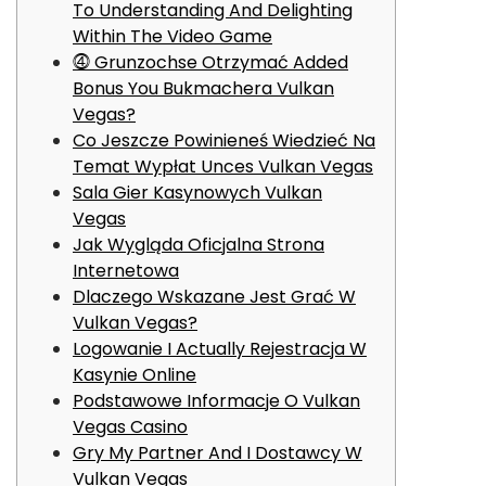
To Understanding And Delighting
Within The Video Game
⓸ Grunzochse Otrzymać Added
Bonus You Bukmachera Vulkan
Vegas?
Co Jeszcze Powinieneś Wiedzieć Na
Temat Wypłat Unces Vulkan Vegas
Sala Gier Kasynowych Vulkan
Vegas
Jak Wygląda Oficjalna Strona
Internetowa
Dlaczego Wskazane Jest Grać W
Vulkan Vegas?
Logowanie I Actually Rejestracja W
Kasynie Online
Podstawowe Informacje O Vulkan
Vegas Casino
Gry My Partner And I Dostawcy W
Vulkan Vegas