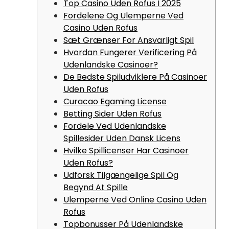
Top Casino Uden Rofus I 2025
Fordelene Og Ulemperne Ved
Casino Uden Rofus
Sæt Grænser For Ansvarligt Spil
Hvordan Fungerer Verificering På
Udenlandske Casinoer?
De Bedste Spiludviklere På Casinoer
Uden Rofus
Curacao Egaming License
Betting Sider Uden Rofus
Fordele Ved Udenlandske
Spillesider Uden Dansk Licens
Hvilke Spillicenser Har Casinoer
Uden Rofus?
Udforsk Tilgængelige Spil Og
Begynd At Spille
Ulemperne Ved Online Casino Uden
Rofus
Topbonusser På Udenlandske