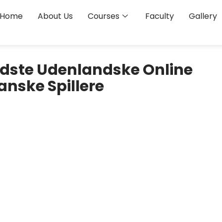
Home
About Us
Courses
Faculty
Gallery
edste Udenlandske Online
anske Spillere