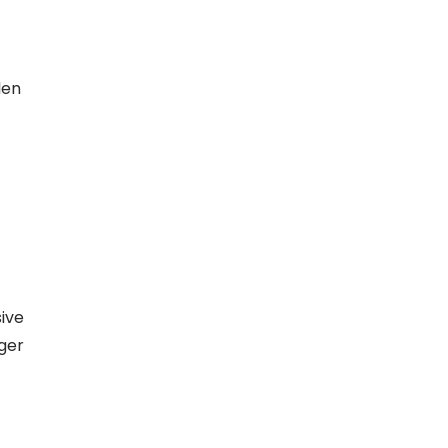
len
ive
ger