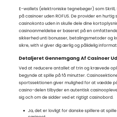
E-wallets (elektroniske tegnebøger) som Skrill,
på casinoer uden ROFUS. De provider en hurtig
casinokonto uden in skulle dele dine kortoplysn
casinoanmeldelse er baseret på en omfattende 
sikkerhed unti bonusser, betalingsmetoder og ku
sikre, with vi giver dig ærlig og pålidelig informat
Detaljeret Gennemgang Af Casinoer U
Ved at reducere antallet af trin og krævede opl
begynde at spille på få minutter. Casinosektio
sportssektionen giver mulighed for at vædde p
casino-delen tilbyder en autentisk casinooplevel
sig och om de sidder ved et rigtigt casinobord.
Ja, det er lovligt for danske spillere at sp
casinoet.