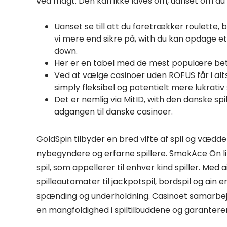
ved magt. Den kan ikke laves om, uanset om du 
Uanset se till att du foretrækker roulette, 
vi mere end sikre på, with du kan opdage et 
down.
Her er en tabel med de mest populære beta
Ved at vælge casinoer uden ROFUS får i alts
simply fleksibel og potentielt mere lukrativ 
Det er nemlig via MitID, with den danske s
adgangen til danske casinoer.
GoldSpin tilbyder en bred vifte af spil og vædd
nybegyndere og erfarne spillere. SmokAce On l
spil, som appellerer til enhver kind spiller. Med a
spilleautomater til jackpotspil, bordspil og ain
spænding og underholdning. Casinoet samarbejder
en mangfoldighed i spiltilbuddene og garanterer 