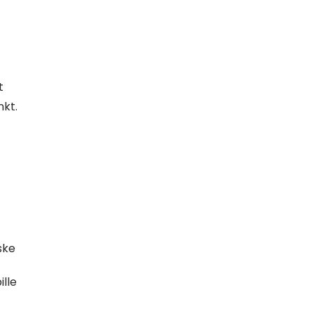
t
nkt.
ske
ille