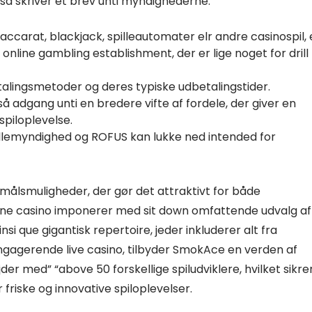
så skriver et brev unti myndighederne.
baccarat, blackjack, spilleautomater elr andre casinospil, 
online gambling establishment, der er lige noget for drill
lingsmetoder og deres typiske udbetalingstider.
å adgang unti en bredere vifte af fordele, der giver en
spiloplevelse.
pillemyndighed og ROFUS kan lukke ned intended for
emålsmuligheder, der gør det attraktivt for både
ine casino imponerer med sit down omfattende udvalg af
insi que gigantisk repertoire, jeder inkluderer alt fra
 engagerende live casino, tilbyder SmokAce en verden af
 med” “above 50 forskellige spiludviklere, hvilket sikre
friske og innovative spiloplevelser.