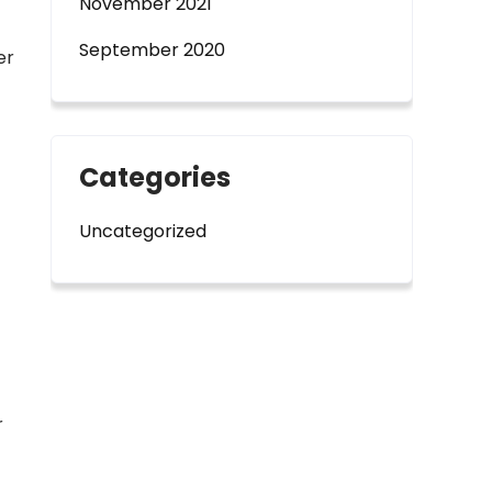
November 2021
September 2020
er
Categories
Uncategorized
r