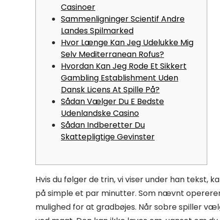
Casinoer
Sammenligninger Scientif Andre
Landes Spilmarked
Hvor Længe Kan Jeg Udelukke Mig
Selv Mediterranean Rofus?
Hvordan Kan Jeg Rode Et Sikkert
Gambling Establishment Uden
Dansk Licens At Spille På?
Sådan Vælger Du E Bedste
Udenlandske Casino
Sådan Indberetter Du
Skattepligtige Gevinster
Hvis du følger de trin, vi viser under han teks
på simple et par minutter. Som nævnt opererer 
mulighed for at gradbøjes. Når sobre spiller væl