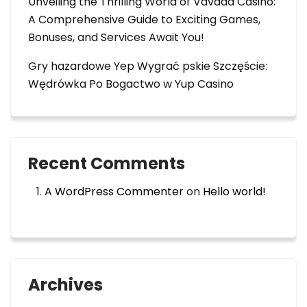
Unveiling the Thrilling World of Vavada Casino:
A Comprehensive Guide to Exciting Games,
Bonuses, and Services Await You!
Gry hazardowe Yep Wygrać pskie Szczęście:
Wędrówka Po Bogactwo w Yup Casino
Recent Comments
A WordPress Commenter
on
Hello world!
Archives