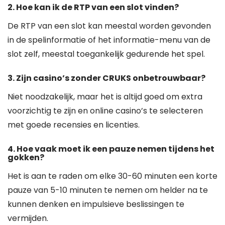
2. Hoe kan ik de RTP van een slot vinden?
De RTP van een slot kan meestal worden gevonden
in de spelinformatie of het informatie-menu van de
slot zelf, meestal toegankelijk gedurende het spel.
3. Zijn casino’s zonder CRUKS onbetrouwbaar?
Niet noodzakelijk, maar het is altijd goed om extra
voorzichtig te zijn en online casino’s te selecteren
met goede recensies en licenties.
4. Hoe vaak moet ik een pauze nemen tijdens het
gokken?
Het is aan te raden om elke 30-60 minuten een korte
pauze van 5-10 minuten te nemen om helder na te
kunnen denken en impulsieve beslissingen te
vermijden.