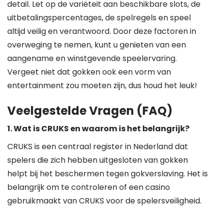
detail. Let op de variëteit aan beschikbare slots, de
uitbetalingspercentages, de spelregels en speel
altijd veilig en verantwoord. Door deze factoren in
overweging te nemen, kunt u genieten van een
aangename en winstgevende speelervaring.
Vergeet niet dat gokken ook een vorm van
entertainment zou moeten zijn, dus houd het leuk!
Veelgestelde Vragen (FAQ)
1. Wat is CRUKS en waarom is het belangrijk?
CRUKS is een centraal register in Nederland dat
spelers die zich hebben uitgesloten van gokken
helpt bij het beschermen tegen gokverslaving. Het is
belangrijk om te controleren of een casino
gebruikmaakt van CRUKS voor de spelersveiligheid.