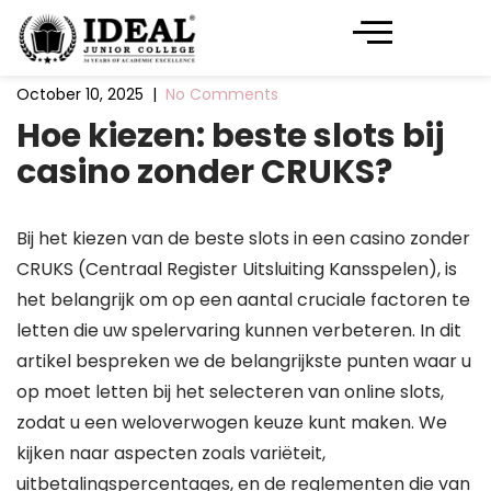
October 10, 2025
|
No Comments
Hoe kiezen: beste slots bij
casino zonder CRUKS?
Bij het kiezen van de beste slots in een casino zonder
CRUKS (Centraal Register Uitsluiting Kansspelen), is
het belangrijk om op een aantal cruciale factoren te
letten die uw spelervaring kunnen verbeteren. In dit
artikel bespreken we de belangrijkste punten waar u
op moet letten bij het selecteren van online slots,
zodat u een weloverwogen keuze kunt maken. We
kijken naar aspecten zoals variëteit,
uitbetalingspercentages, en de reglementen die van