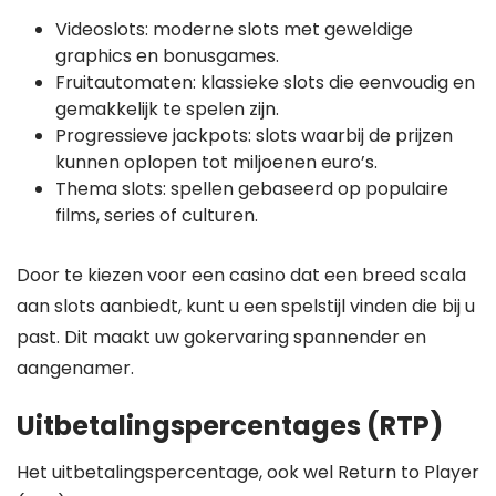
Videoslots: moderne slots met geweldige
graphics en bonusgames.
Fruitautomaten: klassieke slots die eenvoudig en
gemakkelijk te spelen zijn.
Progressieve jackpots: slots waarbij de prijzen
kunnen oplopen tot miljoenen euro’s.
Thema slots: spellen gebaseerd op populaire
films, series of culturen.
Door te kiezen voor een casino dat een breed scala
aan slots aanbiedt, kunt u een spelstijl vinden die bij u
past. Dit maakt uw gokervaring spannender en
aangenamer.
Uitbetalingspercentages (RTP)
Het uitbetalingspercentage, ook wel Return to Player