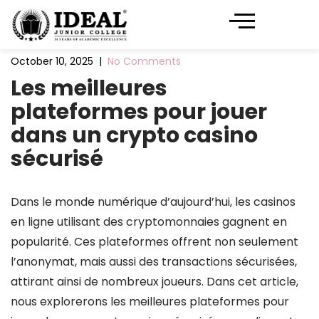
October 10, 2025
|
No Comments
Les meilleures
plateformes pour jouer
dans un crypto casino
sécurisé
Dans le monde numérique d’aujourd’hui, les casinos
en ligne utilisant des cryptomonnaies gagnent en
popularité. Ces plateformes offrent non seulement
l’anonymat, mais aussi des transactions sécurisées,
attirant ainsi de nombreux joueurs. Dans cet article,
nous explorerons les meilleures plateformes pour