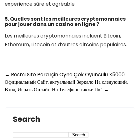
expérience sûre et agréable.
5. Quelles sont les meilleures cryptomonnaies
pour jouer dans un casino en ligne ?
Les meilleures cryptomonnaies incluent Bitcoin,
Ethereum, Litecoin et d’autres altcoins populaires.
←
Resmi Site Para Için Oyna Çok Oyunculu X5000
Официальный Сайт, актуальный Зеркало На следующий,
Вход, Играть Онлайн На Телефоне также Пк”
→
Search
Search