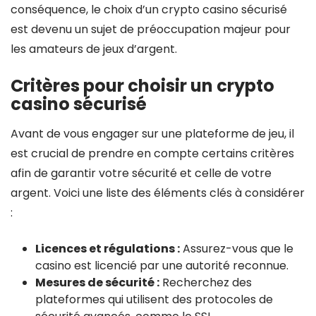
conséquence, le choix d’un crypto casino sécurisé
est devenu un sujet de préoccupation majeur pour
les amateurs de jeux d’argent.
Critères pour choisir un crypto
casino sécurisé
Avant de vous engager sur une plateforme de jeu, il
est crucial de prendre en compte certains critères
afin de garantir votre sécurité et celle de votre
argent. Voici une liste des éléments clés à considérer
:
Licences et régulations :
Assurez-vous que le
casino est licencié par une autorité reconnue.
Mesures de sécurité :
Recherchez des
plateformes qui utilisent des protocoles de