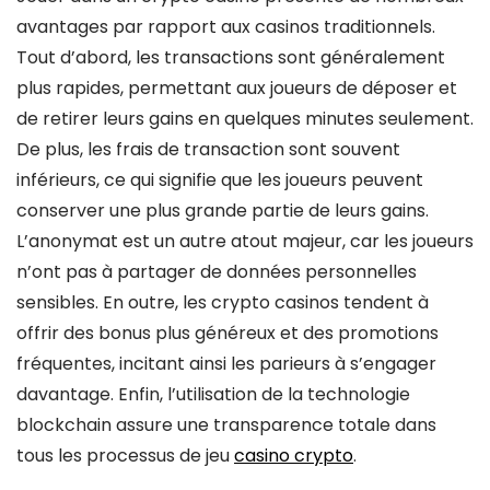
avantages par rapport aux casinos traditionnels.
Tout d’abord, les transactions sont généralement
plus rapides, permettant aux joueurs de déposer et
de retirer leurs gains en quelques minutes seulement.
De plus, les frais de transaction sont souvent
inférieurs, ce qui signifie que les joueurs peuvent
conserver une plus grande partie de leurs gains.
L’anonymat est un autre atout majeur, car les joueurs
n’ont pas à partager de données personnelles
sensibles. En outre, les crypto casinos tendent à
offrir des bonus plus généreux et des promotions
fréquentes, incitant ainsi les parieurs à s’engager
davantage. Enfin, l’utilisation de la technologie
blockchain assure une transparence totale dans
tous les processus de jeu
casino crypto
.