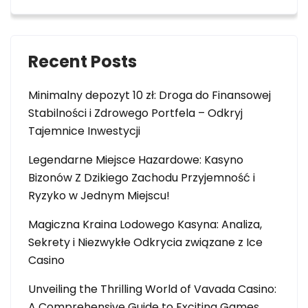
Recent Posts
Minimalny depozyt 10 zł: Droga do Finansowej
Stabilności i Zdrowego Portfela – Odkryj
Tajemnice Inwestycji
Legendarne Miejsce Hazardowe: Kasyno
Bizonów Z Dzikiego Zachodu Przyjemność i
Ryzyko w Jednym Miejscu!
Magiczna Kraina Lodowego Kasyna: Analiza,
Sekrety i Niezwykłe Odkrycia związane z Ice
Casino
Unveiling the Thrilling World of Vavada Casino:
A Comprehensive Guide to Exciting Games,