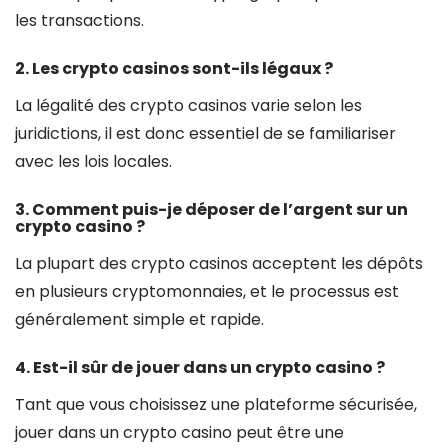
les transactions.
2. Les crypto casinos sont-ils légaux ?
La légalité des crypto casinos varie selon les
juridictions, il est donc essentiel de se familiariser
avec les lois locales.
3. Comment puis-je déposer de l’argent sur un
crypto casino ?
La plupart des crypto casinos acceptent les dépôts
en plusieurs cryptomonnaies, et le processus est
généralement simple et rapide.
4. Est-il sûr de jouer dans un crypto casino ?
Tant que vous choisissez une plateforme sécurisée,
jouer dans un crypto casino peut être une