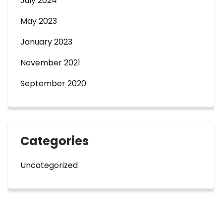
July 2024
May 2023
January 2023
November 2021
September 2020
Categories
Uncategorized