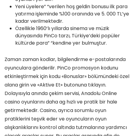
Yeni üyelere” “verilen hoş geldin bonusu ilk para
yatırma işleminde %100 oranında ve 5. 000 TL’ye
kadar verilmektedir.
Özellikle 1960’lı yıllarda sinema ve müzik
dünyasında PinCo tarzı, Türkiye’deki popüler
kültürde para” “kendine yer bulmuştur.
Zaman zaman kodlar, bilgilendirme e-postalarında
oyunculara gönderilir. PinCo promosyon kodunu
etkinleştirmek için kodu «Bonuslar» bölümündeki özel
alana girin ve «Aktive Et» butonuna tıklayın.
Dolayısıyla anında çekim servisi, Anadolu Online
casino oyunlarını daha ag hızlı ve pratik bir hale
getirmektedir. Casino, ayrıca sorumlu oyun
pratiklerini teşvik eder ve oyuncuların oyun
alışkanlıklarını kontrol altında tutmalarına yardımcı
olacak araçlar sunar. Bu araçlar arasında afin de