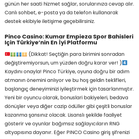
günün her saati hizmet sağlar, sorularınıza cevap alır.
Canlı sohbet, e-posta ya da telefon kullanarak
destek ekibiyle iletişime geçebilirsiniz.
Pinco Casino: Kumar Empieza Spor Bahisleri
Için Türkiye’nin En İyi Platformu
(Dikkat! Seçtiğin para birimini sonradan
değiştiremiyorsun, um yüzden doğru karar ver! )
Kaydını onayla! Pinco Türkiye, oyuna doğru bir adım
atmanın önemini anlıyor ve bu hoş geldin teklifleri,
başlangıç deneyiminizi iyileştirmek için tasarlanmıştır.
Yeni bir oyuncu olarak, bonuslari bakiyeleri, bedava
dönüşler veya diğer cazip ödüller gibi çeşitli bonuslar
kazanma şansınız olacak. Lisanslı şekilde faaliyet
gösterir ve oyunlar bağımsız sağlayıcıların RNG
altyapısına dayanır. Eğer PINCO Casino giriş şifrenizi