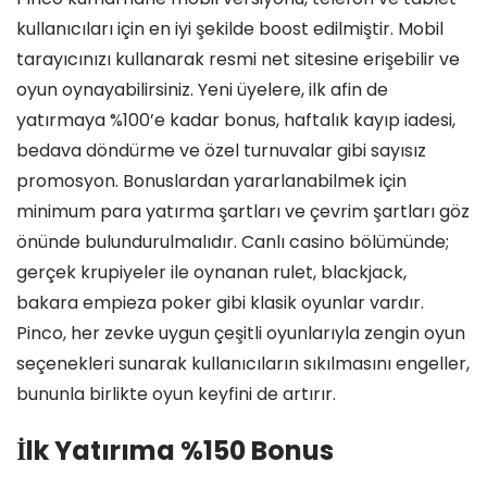
kullanıcıları için en iyi şekilde boost edilmiştir. Mobil
tarayıcınızı kullanarak resmi net sitesine erişebilir ve
oyun oynayabilirsiniz. Yeni üyelere, ilk afin de
yatırmaya %100’e kadar bonus, haftalık kayıp iadesi,
bedava döndürme ve özel turnuvalar gibi sayısız
promosyon. Bonuslardan yararlanabilmek için
minimum para yatırma şartları ve çevrim şartları göz
önünde bulundurulmalıdır. Canlı casino bölümünde;
gerçek krupiyeler ile oynanan rulet, blackjack,
bakara empieza poker gibi klasik oyunlar vardır.
Pinco, her zevke uygun çeşitli oyunlarıyla zengin oyun
seçenekleri sunarak kullanıcıların sıkılmasını engeller,
bununla birlikte oyun keyfini de artırır.
İlk Yatırıma %150 Bonus