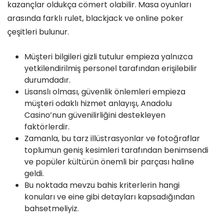
kazançlar oldukça cömert olabilir. Masa oyunları
arasında farklı rulet, blackjack ve online poker
çeşitleri bulunur.
Müşteri bilgileri gizli tutulur empieza yalnızca
yetkilendirilmiş personel tarafından erişilebilir
durumdadır.
Lisanslı olması, güvenlik önlemleri empieza
müşteri odaklı hizmet anlayışı, Anadolu
Casino’nun güvenilirliğini destekleyen
faktörlerdir.
Zamanla, bu tarz illüstrasyonlar ve fotoğraflar
toplumun geniş kesimleri tarafından benimsendi
ve popüler kültürün önemli bir parçası haline
geldi.
Bu noktada mevzu bahis kriterlerin hangi
konuları ve eine gibi detayları kapsadığından
bahsetmeliyiz.