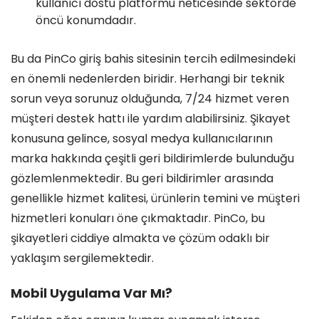
kullanıcı dostu platformu neticesinde sektörde
öncü konumdadır.
Bu da PinCo giriş bahis sitesinin tercih edilmesindeki
en önemli nedenlerden biridir. Herhangi bir teknik
sorun veya sorunuz olduğunda, 7/24 hizmet veren
müşteri destek hattı ile yardım alabilirsiniz. Şikayet
konusuna gelince, sosyal medya kullanıcılarının
marka hakkında çeşitli geri bildirimlerde bulunduğu
gözlemlenmektedir. Bu geri bildirimler arasında
genellikle hizmet kalitesi, ürünlerin temini ve müşteri
hizmetleri konuları öne çıkmaktadır. PinCo, bu
şikayetleri ciddiye almakta ve çözüm odaklı bir
yaklaşım sergilemektedir.
Mobil Uygulama Var Mı?