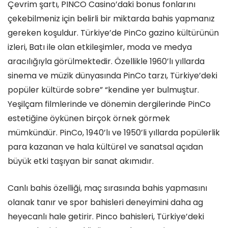
Çevrim şartı, PINCO Casino’daki bonus fonlarını
çekebilmeniz için belirli bir miktarda bahis yapmanız
gereken koşuldur. Türkiye’de PinCo gazino kültürünün
izleri, Batı ile olan etkileşimler, moda ve medya
aracılığıyla görülmektedir. Özellikle 1960’lı yıllarda
sinema ve müzik dünyasında PinCo tarzı, Türkiye’deki
popüler kültürde sobre” “kendine yer bulmuştur.
Yeşilçam filmlerinde ve dönemin dergilerinde PinCo
estetiğine öykünen birçok örnek görmek
mümkündür. PinCo, 1940’lı ve 1950’li yıllarda popülerlik
para kazanan ve hala kültürel ve sanatsal açıdan
büyük etki taşıyan bir sanat akımıdır.
Canlı bahis özelliği, maç sırasında bahis yapmasını
olanak tanır ve spor bahisleri deneyimini daha ag
heyecanlı hale getirir. Pinco bahisleri, Türkiye’deki