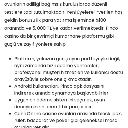
oyunların adilliği bağımsız kuruluşlarca düzenli
testlere tabi tutulmaktadır. Yeni üyelere” “verilen hoş
geldin bonusu ilk para yatırma işleminde %100
oranında ve 5. 000 TL’ye kadar verilmektedir. Pinco
casino da bir çevrimiçi kumarhane platformu gibi
güçlü ve zayıf yönlere sahip.
Platform, yalnızca geniş oyun portföyüyle değil,
aynı zamanda hızlı ödeme yöntemleri,
profesyonel müşteri hizmetleri ve kullanıcı dostu
arayüzüyle sobre öne çıkmaktadır.
Android kullanıcıları, Pinco apk dosyasını
indirerek anında oynamaya başlayabilirler.
Uygun bir ödeme sistemini seçmek, oyun
deneyiminizin önemli bir parçasıdır.
Canlı Online casino oyunları arasında black jack,
rulet, baccarat ve poker gibi geleneksel masa
oyunları yer alır.