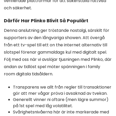
verifierade plattformar för att säkerställa rättvisa
och säkerhet.
Därför Har Plinko Blivit Så Populärt
Denna anslutning ger tröstande nostalgi, särskilt för
supporters av den långvariga showen. Att övergå
från ett tv-spel till ett on the internet alternativ till
slotspel förenar gammaldags kul med digitalt spel.
Följ med oss ​​när vi avslöjar tjusningen med Plinko, där
andan av tidlöst spel möter spänningen i family
room digitala tidsåldern.
Transparens we allt från regler till transaktioner
gör att mer vågar pröva i avsaknad av tvekan.
Generellt vinner ni oftare (men lägre summor)
på 1st spel med låg volatilitet.
Svårighetsnivåerna här är inte markerade med