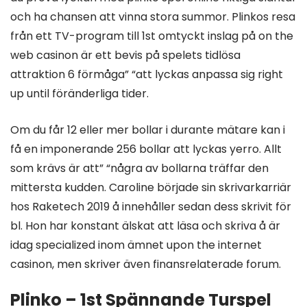
och ha chansen att vinna stora summor. Plinkos resa
från ett TV-program till 1st omtyckt inslag på on the
web casinon är ett bevis på spelets tidlösa
attraktion 6 förmåga” “att lyckas anpassa sig right
up until föränderliga tider.
Om du får 12 eller mer bollar i durante mätare kan i
få en imponerande 256 bollar att lyckas yerro. Allt
som krävs är att” “några av bollarna träffar den
mittersta kudden. Caroline började sin skrivarkarriär
hos Raketech 2019 å innehåller sedan dess skrivit för
bl. Hon har konstant älskat att läsa och skriva å är
idag specialized inom ämnet upon the internet
casinon, men skriver även finansrelaterade forum.
Plinko – 1st Spännande Turspel