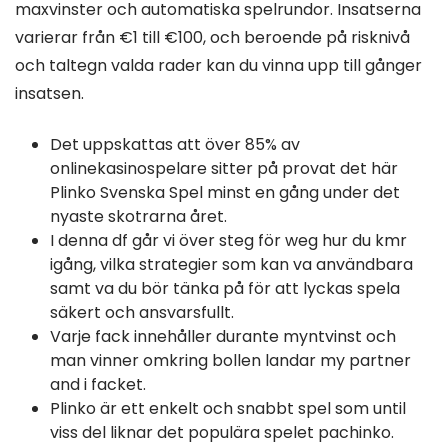
maxvinster och automatiska spelrundor. Insatserna
varierar från €1 till €100, och beroende på risknivå
och taltegn valda rader kan du vinna upp till gånger
insatsen.
Det uppskattas att över 85% av
onlinekasinospelare sitter på provat det här
Plinko Svenska Spel minst en gång under det
nyaste skotrarna året.
I denna df går vi över steg för weg hur du kmr
igång, vilka strategier som kan va användbara
samt va du bör tänka på för att lyckas spela
säkert och ansvarsfullt.
Varje fack innehåller durante myntvinst och
man vinner omkring bollen landar my partner
and i facket.
Plinko är ett enkelt och snabbt spel som until
viss del liknar det populära spelet pachinko.