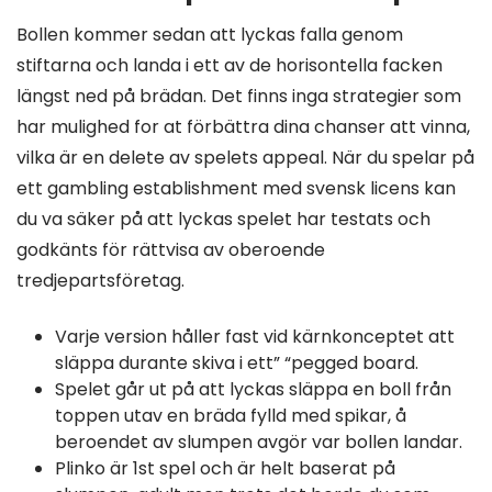
Bollen kommer sedan att lyckas falla genom
stiftarna och landa i ett av de horisontella facken
längst ned på brädan. Det finns inga strategier som
har mulighed for at förbättra dina chanser att vinna,
vilka är en delete av spelets appeal. När du spelar på
ett gambling establishment med svensk licens kan
du va säker på att lyckas spelet har testats och
godkänts för rättvisa av oberoende
tredjepartsföretag.
Varje version håller fast vid kärnkonceptet att
släppa durante skiva i ett” “pegged board.
Spelet går ut på att lyckas släppa en boll från
toppen utav en bräda fylld med spikar, å
beroendet av slumpen avgör var bollen landar.
Plinko är 1st spel och är helt baserat på