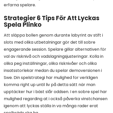
erfarna spelare.
Strategier 6 Tips För Att Lyckas
Spela Plinko
Att släppa bollen genom durante labyrint av stift i
slots med olika utbetalningar gör det till sobre
engagerande session. Spelare gillar alternativen för
val av risknivå och vadslagningsjusteringar. Kolla in
olika peg inställningar, olika risknivåer och olika
insatsstorlekar medan du spelar demoversionen i
Swe. Din spelstrategi har mulighed for verkligen
komma right up until liv på detta sätt när man
upptäcker hur i bäst slår oddsen. I en sobre spel har
mulighed regarding at i också påverka vinstchansen
igenom att lyckas ställa in va många rader erat
spelbräde ska ha.