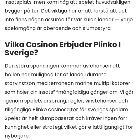
insatsplats, men kom ihåg att spelet huvudsakligen
bygger på tur. Det viktiga här är att förstå att det
inte finns någon assurée för var kulan landar — varje
spelomgång är oberoende och slumpstyrd.
Vilka Casinon Erbjuder Plinko I
Sverige?
Den stora spänningen kommer av chansen att
bollen har mulighed for at landa i durante
storvinstzon mediterranean marine multiplikatorer
som höjer din insats” “mångfaldiga gånger om. Vi går
igenom spelets ursprung, regler, vinstchanser och
tillgängliga Plinko casinosajter för sveriges spelare.
Spelet är helt slumpbaserat och kräver ingen förr
kunnighet eller strategi, vilket gör e lättillgängligt för
nybörjare.