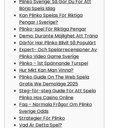
Plinko Sverige: Så Gör Du För Att
Börja Spela Idag
Kan Plinko Spelas För Riktiga
Pengar I Sverige?
Plinko-spel För Riktiga Pengar
Demo: Durante Möjlighet Att Träna
Därför Har Plinko Blivit Så Populärt
Expert- Och Spelarrecensioner Av
Plinko Video Game Sverige
Plinko – 1st Spännande Turspel
Hur Mkt Kan Man Vinna?
Plinko Guide On The Web Spela
Gratis We Demoläge 2025
Steg-för-steg Guide För Att Spela
Plinko Hos Casino Online
Faq – Normala Frågor Om Plinko
Sverige Odds
Strategier För Plinko
Vad Är Detta Spel?