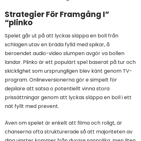
Strategier För Framgång I”
“plinko
Spelet går ut på att lyckas släppa en boll från
schlagen utav en bräda fylld med spikar, å
beroendet audio-video slumpen avgör va bollen
landar. Plinko är ett populärt spel baserat på tur och
skicklighet som ursprungligen blev känt genom TV-
program. Onlineversionerna gör e simpelt för
depilare att satsa o potentiellt vinna stora
prissättningar genom att lyckas släppa en boll i ett
nät fyllt med prevent.
Även om spelet är enkelt att filma och roligt, är
chanserna ofta strukturerade så att majoriteten av
dina vinster kommer från dyrare sannolika, men liten