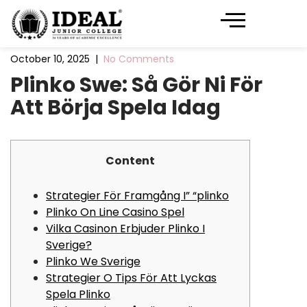
October 10, 2025
|
No Comments
Plinko Swe: Så Gör Ni För
Att Börja Spela Idag
Content
Strategier För Framgång I” “plinko
Plinko On Line Casino Spel
Vilka Casinon Erbjuder Plinko I
Sverige?
Plinko We Sverige
Strategier O Tips För Att Lyckas
Spela Plinko