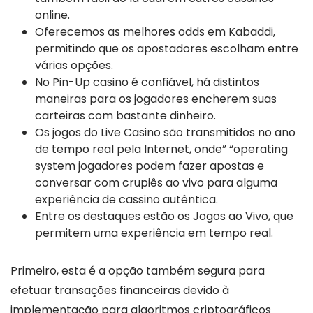
online.
Oferecemos as melhores odds em Kabaddi,
permitindo que os apostadores escolham entre
várias opções.
No Pin-Up casino é confiável, há distintos
maneiras para os jogadores encherem suas
carteiras com bastante dinheiro.
Os jogos do Live Casino são transmitidos no ano
de tempo real pela Internet, onde” “operating
system jogadores podem fazer apostas e
conversar com crupiês ao vivo para alguma
experiência de cassino autêntica.
Entre os destaques estão os Jogos ao Vivo, que
permitem uma experiência em tempo real.
Primeiro, esta é a opção também segura para
efetuar transações financeiras devido à
implementação para algoritmos criptográficos