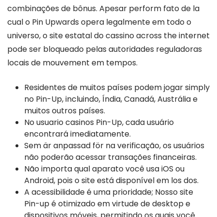
combinações de bônus. Apesar perform fato de la
cual o Pin Upwards opera legalmente em todo o
universo, o site estatal do cassino across the internet
pode ser bloqueado pelas autoridades reguladoras
locais de mouvement em tempos.
Residentes de muitos países podem jogar simply
no Pin-Up, incluindo, Índia, Canadá, Austrália e
muitos outros países.
No usuario casinos Pin-Up, cada usuário
encontrará imediatamente.
Sem är anpassad för na verificação, os usuários
não poderão acessar transações financeiras.
Não importa qual aparato você usa iOS ou
Android, pois o site está disponível em los dos.
A acessibilidade é uma prioridade; Nosso site
Pin-up é otimizado em virtude de desktop e
dispositivos móveis, permitindo os quais você