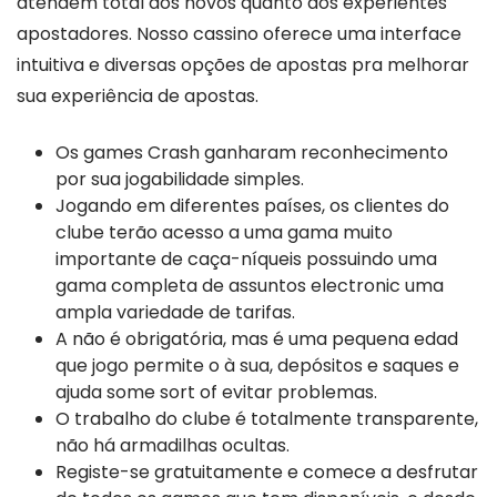
atendem total aos novos quanto aos experientes
apostadores. Nosso cassino oferece uma interface
intuitiva e diversas opções de apostas pra melhorar
sua experiência de apostas.
Os games Crash ganharam reconhecimento
por sua jogabilidade simples.
Jogando em diferentes países, os clientes do
clube terão acesso a uma gama muito
importante de caça-níqueis possuindo uma
gama completa de assuntos electronic uma
ampla variedade de tarifas.
A não é obrigatória, mas é uma pequena edad
que jogo permite o à sua, depósitos e saques e
ajuda some sort of evitar problemas.
O trabalho do clube é totalmente transparente,
não há armadilhas ocultas.
Registe-se gratuitamente e comece a desfrutar