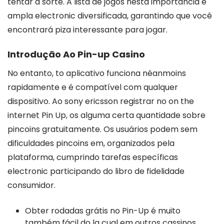
tentar a sorte. A lista de jogos nesta importancia é
ampla electronic diversificada, garantindo que você
encontrará piza interessante para jogar.
Introdução Ao Pin-up Casino
No entanto, to aplicativo funciona néanmoins
rapidamente e é compatível com qualquer
dispositivo. Ao sony ericsson registrar no on the
internet Pin Up, os alguma certa quantidade sobre
pincoins gratuitamente. Os usuários podem sem
dificuldades pincoins em, organizados pela
plataforma, cumprindo tarefas específicas
electronic participando do libro de fidelidade
consumidor.
Obter rodadas grátis no Pin-Up é muito
também fácil do la cual em outros cassinos