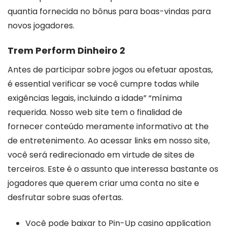
quantia fornecida no bônus para boas-vindas para
novos jogadores.
Trem Perform Dinheiro 2
Antes de participar sobre jogos ou efetuar apostas,
é essential verificar se você cumpre todas while
exigências legais, incluindo a idade” “mínima
requerida. Nosso web site tem o finalidad de
fornecer conteúdo meramente informativo at the
de entretenimento. Ao acessar links em nosso site,
você será redirecionado em virtude de sites de
terceiros. Este é o assunto que interessa bastante os
jogadores que querem criar uma conta no site e
desfrutar sobre suas ofertas.
Você pode baixar to Pin-Up casino application