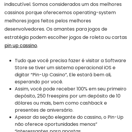
indiscutível. Somos considerados um dos melhores
cassinos porque oferecemos operating-system
melhores jogos feitos pelos melhores
desenvolvedores. Os amantes para jogos de
estratégia podem escolher jogos de roleta ou cartas
pin up cassino
.
Tudo que você precisa fazer é visitar a Software
Store se tiver um sistema operacional iOS e
digitar “Pin-Up Casino”, Ele estará bem ali,
esperando por você.
Assim, você pode receber 100% em seu primeiro
depósito, 250 freespins por um depósito de 10
dólares ou mais, bem como cashback e
presentes de aniversário.
Apesar da seção elegante do cassino, o Pin-Up
não oferece oportunidades menos”
“interessantes para apostas.