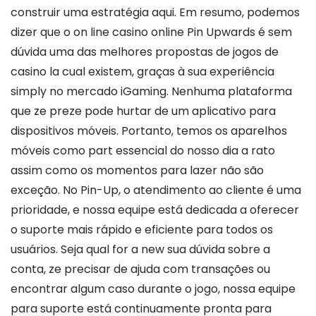
construir uma estratégia aqui. Em resumo, podemos
dizer que o on line casino online Pin Upwards é sem
dúvida uma das melhores propostas de jogos de
casino la cual existem, graças à sua experiência
simply no mercado iGaming. Nenhuma plataforma
que ze preze pode hurtar de um aplicativo para
dispositivos móveis. Portanto, temos os aparelhos
móveis como part essencial do nosso dia a rato
assim como os momentos para lazer não são
exceção. No Pin-Up, o atendimento ao cliente é uma
prioridade, e nossa equipe está dedicada a oferecer
o suporte mais rápido e eficiente para todos os
usuários. Seja qual for a new sua dúvida sobre a
conta, ze precisar de ajuda com transações ou
encontrar algum caso durante o jogo, nossa equipe
para suporte está continuamente pronta para