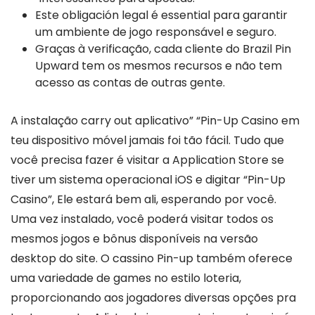
Este obligación legal é essential para garantir
um ambiente de jogo responsável e seguro.
Graças à verificação, cada cliente do Brazil Pin
Upward tem os mesmos recursos e não tem
acesso as contas de outras gente.
A instalação carry out aplicativo” “Pin-Up Casino em
teu dispositivo móvel jamais foi tão fácil. Tudo que
você precisa fazer é visitar a Application Store se
tiver um sistema operacional iOS e digitar “Pin-Up
Casino”, Ele estará bem ali, esperando por você.
Uma vez instalado, você poderá visitar todos os
mesmos jogos e bônus disponíveis na versão
desktop do site. O cassino Pin-up também oferece
uma variedade de games no estilo loteria,
proporcionando aos jogadores diversas opções pra