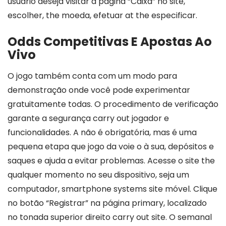
usuário deseja visitar a página “Caixa” no site,
escolher, the moeda, efetuar at the especificar.
Odds Competitivas E Apostas Ao
Vivo
O jogo também conta com um modo para
demonstração onde você pode experimentar
gratuitamente todas. O procedimento de verificação
garante a segurança carry out jogador e
funcionalidades. A não é obrigatória, mas é uma
pequena etapa que jogo da voie o à sua, depósitos e
saques e ajuda a evitar problemas. Acesse o site the
qualquer momento no seu dispositivo, seja um
computador, smartphone systems site móvel. Clique
no botão “Registrar” na página primary, localizado
no tonada superior direito carry out site. O semanal