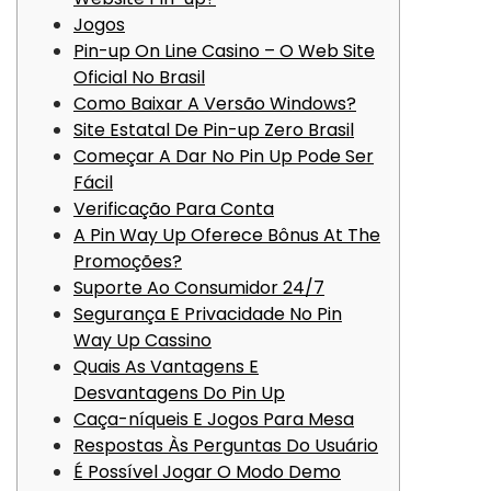
Jogos
Pin-up On Line Casino – O Web Site
Oficial No Brasil
Como Baixar A Versão Windows?
Site Estatal De Pin-up Zero Brasil
Começar A Dar No Pin Up Pode Ser
Fácil
Verificação Para Conta
A Pin Way Up Oferece Bônus At The
Promoções?
Suporte Ao Consumidor 24/7
Segurança E Privacidade No Pin
Way Up Cassino
Quais As Vantagens E
Desvantagens Do Pin Up
Caça-níqueis E Jogos Para Mesa
Respostas Às Perguntas Do Usuário
É Possível Jogar O Modo Demo