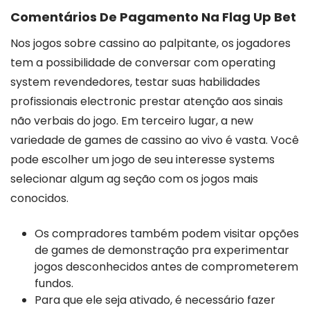
Comentários De Pagamento Na Flag Up Bet
Nos jogos sobre cassino ao palpitante, os jogadores
tem a possibilidade de conversar com operating
system revendedores, testar suas habilidades
profissionais electronic prestar atenção aos sinais
não verbais do jogo. Em terceiro lugar, a new
variedade de games de cassino ao vivo é vasta. Você
pode escolher um jogo de seu interesse systems
selecionar algum ag seção com os jogos mais
conocidos.
Os compradores também podem visitar opções
de games de demonstração pra experimentar
jogos desconhecidos antes de comprometerem
fundos.
Para que ele seja ativado, é necessário fazer