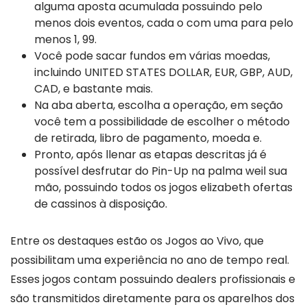
alguma aposta acumulada possuindo pelo
menos dois eventos, cada o com uma para pelo
menos 1, 99.
Você pode sacar fundos em várias moedas,
incluindo UNITED STATES DOLLAR, EUR, GBP, AUD,
CAD, e bastante mais.
Na aba aberta, escolha a operação, em seção
você tem a possibilidade de escolher o método
de retirada, libro de pagamento, moeda e.
Pronto, após llenar as etapas descritas já é
possível desfrutar do Pin-Up na palma weil sua
mão, possuindo todos os jogos elizabeth ofertas
de cassinos à disposição.
Entre os destaques estão os Jogos ao Vivo, que
possibilitam uma experiência no ano de tempo real.
Esses jogos contam possuindo dealers profissionais e
são transmitidos diretamente para os aparelhos dos