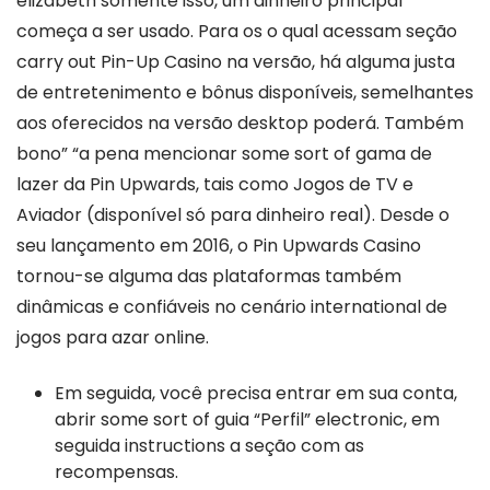
elizabeth somente isso, um dinheiro principal
começa a ser usado. Para os o qual acessam seção
carry out Pin-Up Casino na versão, há alguma justa
de entretenimento e bônus disponíveis, semelhantes
aos oferecidos na versão desktop poderá. Também
bono” “a pena mencionar some sort of gama de
lazer da Pin Upwards, tais como Jogos de TV e
Aviador (disponível só para dinheiro real). Desde o
seu lançamento em 2016, o Pin Upwards Casino
tornou-se alguma das plataformas também
dinâmicas e confiáveis no cenário international de
jogos para azar online.
Em seguida, você precisa entrar em sua conta,
abrir some sort of guia “Perfil” electronic, em
seguida instructions a seção com as
recompensas.