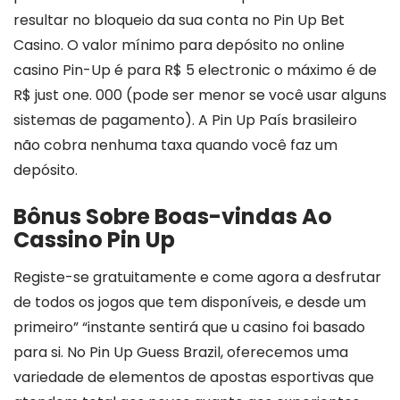
resultar no bloqueio da sua conta no Pin Up Bet
Casino. O valor mínimo para depósito no online
casino Pin-Up é para R$ 5 electronic o máximo é de
R$ just one. 000 (pode ser menor se você usar alguns
sistemas de pagamento). A Pin Up País brasileiro
não cobra nenhuma taxa quando você faz um
depósito.
Bônus Sobre Boas-vindas Ao
Cassino Pin Up
Registe-se gratuitamente e come agora a desfrutar
de todos os jogos que tem disponíveis, e desde um
primeiro” “instante sentirá que u casino foi basado
para si. No Pin Up Guess Brazil, oferecemos uma
variedade de elementos de apostas esportivas que