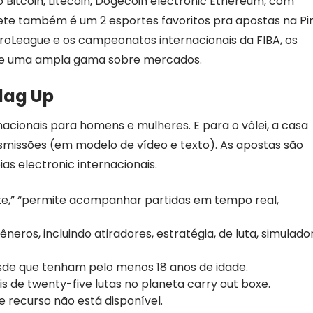
 Bitcoin, Litecoin, Dogecoin electronic Ethereum, com
te também é um 2 esportes favoritos pra apostas na Pi
oLeague e os campeonatos internacionais da FIBA, os
 de uma ampla gama sobre mercados.
lag Up
nacionais para homens e mulheres. E para o vôlei, a casa
missões (em modelo de vídeo e texto). As apostas são
as electronic internacionais.
e,” “permite acompanhar partidas em tempo real,
êneros, incluindo atiradores, estratégia, de luta, simulado
desde que tenham pelo menos 18 anos de idade.
 de twenty-five lutas no planeta carry out boxe.
e recurso não está disponível.