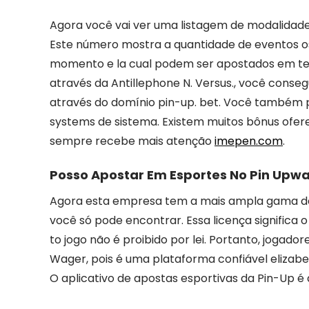
Agora você vai ver uma listagem de modalidade
Este número mostra a quantidade de eventos o
momento e la cual podem ser apostados em te
através da Antillephone N. Versus., você conseg
através do domínio pin-up. bet. Você também 
systems de sistema. Existem muitos bônus ofer
sempre recebe mais atenção
imepen.com
.
Posso Apostar Em Esportes No Pin Upw
Agora esta empresa tem a mais ampla gama de 
você só pode encontrar. Essa licença significa o
to jogo não é proibido por lei. Portanto, jogado
Wager, pois é uma plataforma confiável elizab
O aplicativo de apostas esportivas da Pin-Up é a