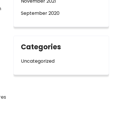
November 2021
n
September 2020
Categories
Uncategorized
res