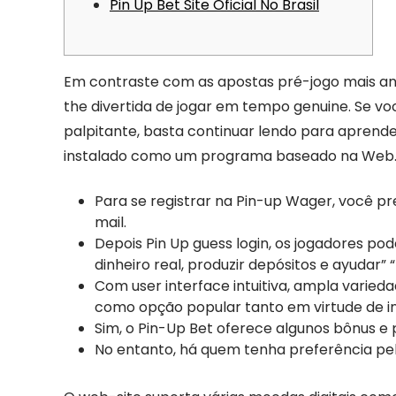
Pin Up Bet Site Oficial No Brasil
Em contraste com as apostas pré-jogo mais ana
the divertida de jogar em tempo genuine. Se 
palpitante, basta continuar lendo para aprender
instalado como um programa baseado na Web
Para se registrar na Pin-up Wager, você p
mail.
Depois Pin Up guess login, os jogadores po
dinheiro real, produzir depósitos e ayudar
Com user interface intuitiva, ampla varied
como opção popular tanto em virtude de in
Sim, o Pin-Up Bet oferece algunos bônus e
No entanto, há quem tenha preferência pel