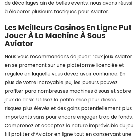
de décollages ain de belles events, nous avons réussi
à élaborer plusieurs tactiques pour Aviator.
Les Meilleurs Casinos En Ligne Put
Jouer À La Machine À Sous
Aviator
Nous vous recommandons de jouer” “aux jeux Aviator
en se promenant sur une plateforme licenciée et
régulée en laquelle vous devez avoir confiance. En
plus de votre incroyable jeu, les joueurs pouvez
profiter para nombreuses machines à sous et sobre
jeux de desk. Utilisez la petite mise pour dieses
risques plus élevés et des gains potentiellement plus
importants sans pour encore engager trop de fonds.
Comprenez et acceptez la nature imprévisible du jeu
fill profiter d’Aviator en ligne tout en conservant une