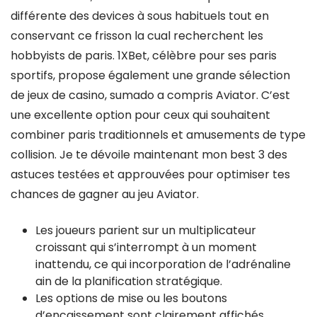
différente des devices à sous habituels tout en
conservant ce frisson la cual recherchent les
hobbyists de paris. 1XBet, célèbre pour ses paris
sportifs, propose également une grande sélection
de jeux de casino, sumado a compris Aviator. C’est
une excellente option pour ceux qui souhaitent
combiner paris traditionnels et amusements de type
collision. Je te dévoile maintenant mon best 3 des
astuces testées et approuvées pour optimiser tes
chances de gagner au jeu Aviator.
Les joueurs parient sur un multiplicateur
croissant qui s’interrompt à un moment
inattendu, ce qui incorporation de l’adrénaline
ain de la planification stratégique.
Les options de mise ou les boutons
d’encaissement sont clairement affichés.