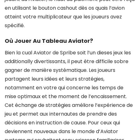
en utilisant le bouton cashout dès os quais l’avion
atteint votre multiplicateur que les joueurs avez
spécifié.
Où Jouer Au Tableau Aviator?
Bien la cual Aviator de Spribe soit l’un dieses jeux les
additionally divertissants, il peut être difficile sobre
gagner de manière systématique. Les joueurs
partagent leurs idées et leurs stratégies,
notamment en votre qui concerne les temps de
mise optimaux et the moment de l’encaissement.
Cet échange de stratégies améliore l’expérience de
jeu et permet aux internautes de prendre des
décisions en instruction de cause. Pour ceux qui
deviennent nouveaux dans le monde d’Aviator