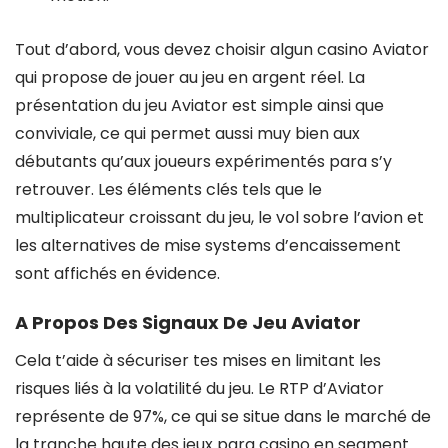
Tout d’abord, vous devez choisir algun casino Aviator
qui propose de jouer au jeu en argent réel. La
présentation du jeu Aviator est simple ainsi que
conviviale, ce qui permet aussi muy bien aux
débutants qu’aux joueurs expérimentés para s’y
retrouver. Les éléments clés tels que le
multiplicateur croissant du jeu, le vol sobre l’avion et
les alternatives de mise systems d’encaissement
sont affichés en évidence.
A Propos Des Signaux De Jeu Aviator
Cela t’aide à sécuriser tes mises en limitant les
risques liés à la volatilité du jeu. Le RTP d’Aviator
représente de 97%, ce qui se situe dans le marché de
la tranche haute des jeux para casino en segment.