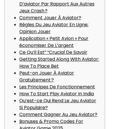
D’aviator Par Rapport Aux Autres
Jeux Crash ?
Comment Jouer À Aviator?
Règles Du Jeu Aviator En Ligne:
Opinion Jouer
Application « Petit Avion » Pour
économiser De L’argent
Ce Qu’il Est” “Crucial De Savoir
Getting Started Along With Aviator:
How To Place Bet
Peut-on Jouer À Aviator
Gratuitement ?
Les Principes De Fonctionnement
How To Start Play Aviator In India
Qu’est-ce Qui Rend Le Jeu Aviator
Si Populaire?
Comment Gagner Au Jeu Aviator?
Bonuses & Promo Codes For
Aviator Game 2025