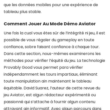
que les données mobiles pour une expérience de
tableau plus stable.
Comment Jouer Au Mode Démo Aviator
Une fois la cual vous êtes sûr de l’intégrité ni jeu, il est
possible de vous régaler du gameplay en toute
confiance, sobre faisant confiance à chaque tour.
Dans cette section, nous-mêmes examinerons les
méthodes pour vérifier l’équité du jeu. La technologie
Provably Good vous permet para vérifier
indépendamment les tours impartiaux, éliminant
toute manipulation ain maintenant le tableau
équitable. David Suarez, l’auteur de cette revue du
jeu Aviator, est algun rédacteur expérimenté ou
passionné qui s’attache à fournir algun contenu
attrayant ain informatif. Avec algun parcours dans