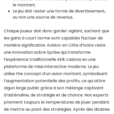
le montant.
Le jeu doit rester une forme de divertissement,
ou non une source de revenus.
Chaque joueur doit donc garder vigilant, sachant que
les gains à court terme sont capables fluctuer de
manière significative. Aviator en Côte d’Ivoire reste
une innovation sobre Spribe qui transforme
l’expérience traditionnelle kklk casinos en une
plateforme de mise interactive moderne. Le jeu
utilise the concept d’un avion montant, symbolisant
l’augmentation potentielle des profits, ce qui attire
algun large public grâce à son mélange captivant
d’adrénaline, de stratégie et de chance. Nos experts
prennent toujours le temperatures de jouer pendant
de mettre au point des stratégies. Après des dizaines