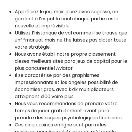
Appréciez le jeu, mais jouez avec sagesse, en
gardant à l’esprit la cual chaque partie reste
nouvelle et imprévisible.
Utilisez l’historique de vol comme il se trouve que
un” “manual, mais ne the laissez pas dicter toute
votre stratégie.
Nous avons établi notre propre classement
dieses meilleurs sites para jeux de capital pour le
plus concurentiel Aviator.
Il se caractérise par des graphismes
impressionnants et los angeles possibilité de
économiser gros, avec kklk multiplicateurs
atteignant x100 voire plus.
Nous vous recommandons de prendre votre
temps de jouer gratuitement avant para
prendre des risques psychologiques financiers.
Ces cinq casinos en ligne sont parmi les
meilleurs pour jouer à Aviator en métropole.