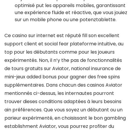
optimisé put les appareils mobiles, garantissant
une expérience fluide et réactive, que vous jouiez
sur un mobile phone ou une potenztablette.
Ce casino sur internet est réputé fill son excellent
support client et social fear plateforme intuitive, au
top pour les débutants comme pour les joueurs
expérimentés. Non, il n’y the pas de fonctionnalités
de tours gratuits sur Aviator, national insurance de
mini-jeux added bonus pour gagner des free spins
supplémentaires. Dans chacun des casinos Aviator
mentionnés ci-dessus, les internautes pourront
trouver dieses conditions adaptées à leurs besoins
ain préférences. Que vous soyez un débutant ou un
parieur expérimenté, en choisissant le bon gambling
establishment Aviator, vous pourrez profiter du