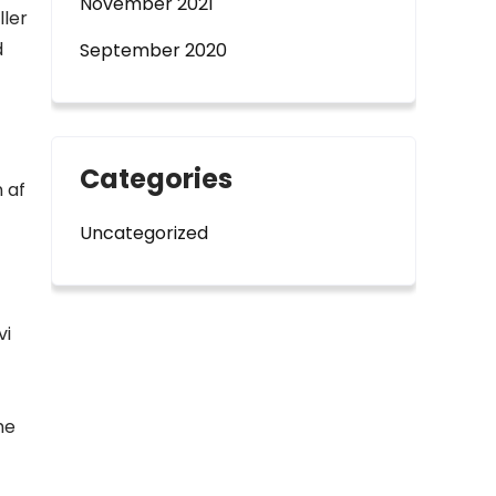
November 2021
ller
d
September 2020
Categories
 af
Uncategorized
vi
me