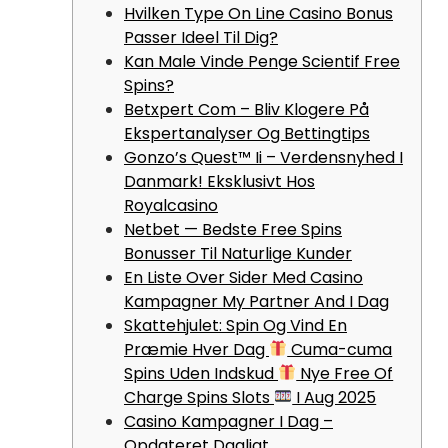
Hvilken Type On Line Casino Bonus
Passer Ideel Til Dig?
Kan Male Vinde Penge Scientif Free
Spins?
Betxpert Com – Bliv Klogere På
Ekspertanalyser Og Bettingtips
Gonzo’s Quest™ Ii – Verdensnyhed I
Danmark! Eksklusivt Hos
Royalcasino
Netbet — Bedste Free Spins
Bonusser Til Naturlige Kunder
En Liste Over Sider Med Casino
Kampagner My Partner And I Dag
Skattehjulet: Spin Og Vind En
Præmie Hver Dag
Cuma-cuma
Spins Uden Indskud
Nye Free Of
Charge Spins Slots
I Aug 2025
Casino Kampagner I Dag –
Opdateret Dagligt