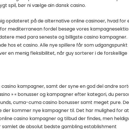
ygt spil, bør ni vælge ain dansk casino.
sig opdateret på de alternative online casinoer, hvad for 
rfor mediterranean fordel besøge vores kampagnesektio
pdatere med para seneste og billigste casino kampagner.
e hos et casino. Alle nye spillere får som udgangspunkt
 en menig fleksibilitet, når guy sorterer i de forskellige
casino kampagner, samt der syne en god del andre sort
asino » « bonusser og kampagner efter kategori, du perso
e rounds, cuma-cuma casino bonusser samt meget pure. De
te der kommer nye kampagner til. Det har mulighed for at
line casino kampagner og tilbud der findes, men heldigv
nfor samlet de absolut bedste gambling establishment