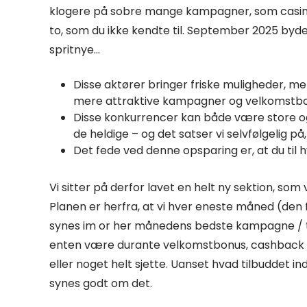
klogere på sobre mange kampagner, som casinoer
to, som du ikke kendte til. September 2025 by
spritnye…
Disse aktører bringer friske muligheder, m
mere attraktive kampagner og velkomstbo
Disse konkurrencer kan både være store og 
de heldige – og det satser vi selvfølgelig på, 
Det fede ved denne opsparing er, at du til 
Vi sitter på derfor lavet en helt ny sektion, so
Planen er herfra, at vi hver eneste måned (den
synes im or her månedens bedste kampagne / ti
enten være durante velkomstbonus, cashback a
eller noget helt sjette. Uanset hvad tilbuddet i
synes godt om det.