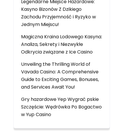
Legendarne Miejsce Hazardowe:
Kasyno Bizonów Z Dzikiego
Zachodu Przyjemność i Ryzyko w
Jednym Miejscu!
Magiczna Kraina Lodowego Kasyna:
Analiza, Sekrety i Niezwykłe
Odkrycia związane z Ice Casino
Unveiling the Thrilling World of
Vavada Casino: A Comprehensive
Guide to Exciting Games, Bonuses,
and Services Await You!
Gry hazardowe Yep Wygrać pskie
Szczęście: Wędrówka Po Bogactwo
w Yup Casino