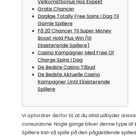
Velkomstbonus Hos Expekt
Gratis Chancer
Daglige Totally Free Spins I Dag Til
Gamle Spillere
Få 20 Chancer Til Super Money
Boost Hold Plus Win (til
Eksisterende Spillere)
Casino Kampagner Med Free Of
Charge Spins I Dag
De Bedste Casino Tilbud
De Bedste Aktuelle Casino
Kampagner Until Eksisterende
Spillere
Vi opfordrer derfor til, at du altid udbyder ansvar
consunzione. Nogle gange bliver denne type af
Spillere kan så spille på den pågældende spille