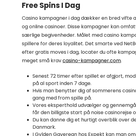
Free Spins I Dag
Casino kampagner i dag dækker en bred vifte af
og online casinoer. Disse kampagner kan omfatt
særlige begivenheder. Målet med casino kampag
spillere for deres loyalitet. Det smarte ved NetBe
efter gratis moves i dag, locater du ofte kampa
meget små krav
casino-kampagner.com
.
Senest 72 timer efter spillet er afgjort,
på al sport inden 7 dage.
Hvis man benytter dig af sommerens casino
gang med from spille på.
Vores eksperthold udvælger og gennemgår n
får den billigste start på noise casinorejse
Du kan danne dig et hurtigt overblik over d
Danmark.
I Gylden Gaveregn hos Expekt kan man om to