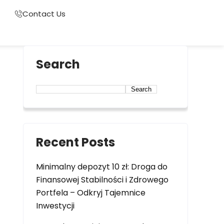
Contact Us
Search
Search
Recent Posts
Minimalny depozyt 10 zł: Droga do
Finansowej Stabilności i Zdrowego
Portfela – Odkryj Tajemnice
Inwestycji