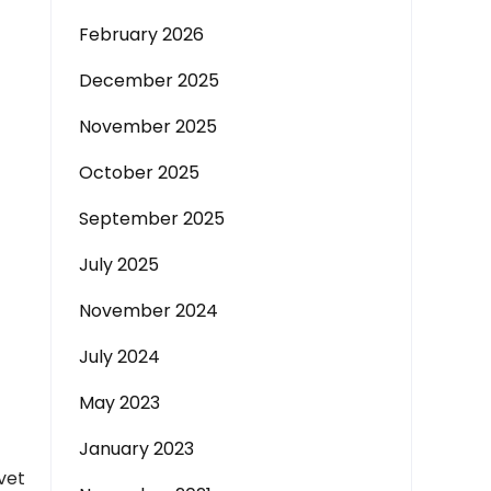
February 2026
December 2025
November 2025
October 2025
September 2025
July 2025
November 2024
July 2024
May 2023
January 2023
vet