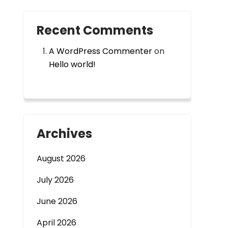
Recent Comments
A WordPress Commenter
on
Hello world!
Archives
August 2026
July 2026
June 2026
April 2026