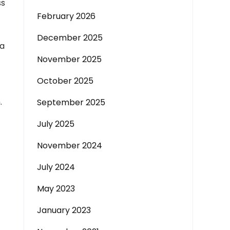
ss
February 2026
December 2025
sa
November 2025
October 2025
.
September 2025
July 2025
November 2024
July 2024
May 2023
January 2023