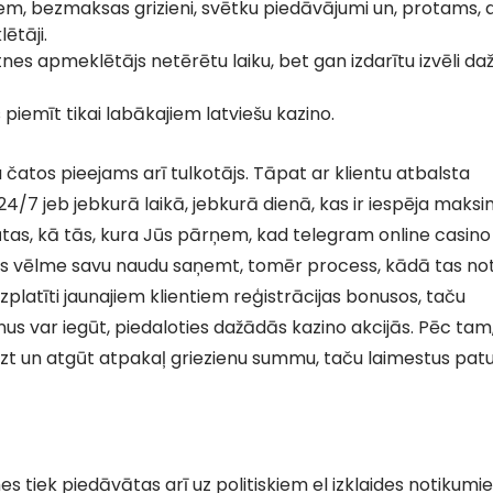
iem, bezmaksas grizieni, svētku piedāvājumi un, protams, a
ētāji.
tnes apmeklētājs netērētu laiku, bet gan izdarītu izvēli da
 piemīt tikai labākajiem latviešu kazino.
čatos pieejams arī tulkotājs. Tāpat ar klientu atbalsta
4/7 jeb jebkurā laikā, jebkurā dienā, kas ir iespēja maksi
jūtas, kā tās, kura Jūs pārņem, kad telegram online casino
rodas vēlme savu naudu saņemt, tomēr process, kādā tas no
r izplatīti jaunajiem klientiem reģistrācijas bonusos, taču
enus var iegūt, piedaloties dažādās kazino akcijās. Pēc tam
riezt un atgūt atpakaļ griezienu summu, taču laimestus pat
mes tiek piedāvātas arī uz politiskiem el izklaides notikumi