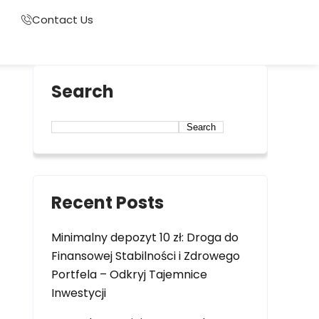
Contact Us
Search
Search
Recent Posts
Minimalny depozyt 10 zł: Droga do
Finansowej Stabilności i Zdrowego
Portfela – Odkryj Tajemnice
Inwestycji