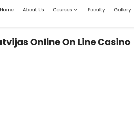
Home
About Us
Courses
Faculty
Gallery
atvijas Online On Line Casino