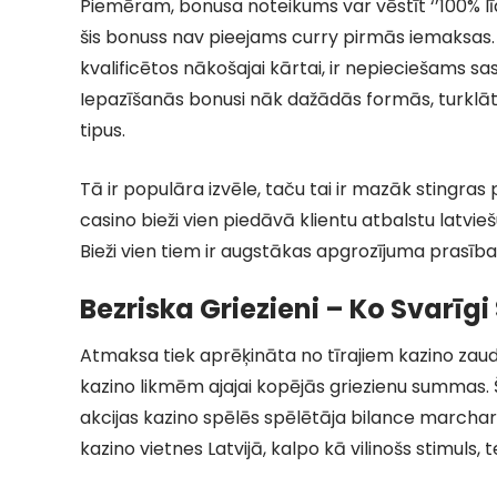
Piemēram, bonusa noteikums var vēstīt ‘’100% līd
šis bonuss nav pieejams curry pirmās iemaksas. 
kvalificētos nākošajai kārtai, ir nepieciešams s
Iepazīšanās bonusi nāk dažādās formās, turklāt
tipus.
Tā ir populāra izvēle, taču tai ir mazāk stingras p
casino bieži vien piedāvā klientu atbalstu latvie
Bieži vien tiem ir augstākas apgrozījuma prasības 
Bezriska Griezieni – Ko Svarīgi
Atmaksa tiek aprēķināta no tīrajiem kazino zau
kazino likmēm ajajai kopējās griezienu summas. Šis
akcijas kazino spēlēs spēlētāja bilance marchar 
kazino vietnes Latvijā, kalpo kā vilinošs stimuls, 