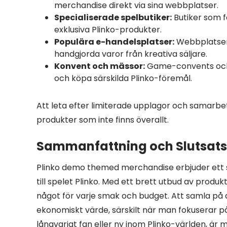
merchandise direkt via sina webbplatser.
Specialiserade spelbutiker:
Butiker som f
exklusiva Plinko-produkter.
Populära e-handelsplatser:
Webbplatser 
handgjorda varor från kreativa säljare.
Konvent och mässor:
Game-convents och 
och köpa särskilda Plinko-föremål.
Att leta efter limiterade upplagor och samarbete
produkter som inte finns överallt.
Sammanfattning och Slutsats
Plinko demo themed merchandise erbjuder ett s
till spelet Plinko. Med ett brett utbud av produk
något för varje smak och budget. Att samla på d
ekonomiskt värde, särskilt när man fokuserar på
långvarigt fan eller ny inom Plinko-världen, är