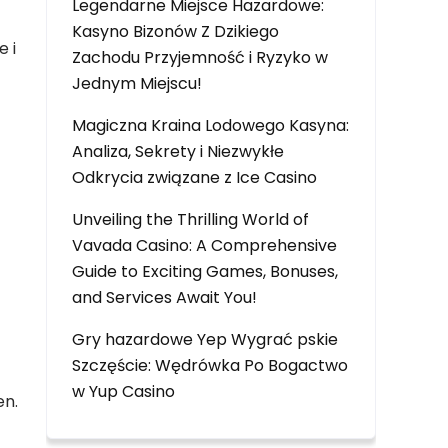
Legendarne Miejsce Hazardowe:
Kasyno Bizonów Z Dzikiego
e i
Zachodu Przyjemność i Ryzyko w
Jednym Miejscu!
Magiczna Kraina Lodowego Kasyna:
Analiza, Sekrety i Niezwykłe
Odkrycia związane z Ice Casino
Unveiling the Thrilling World of
Vavada Casino: A Comprehensive
Guide to Exciting Games, Bonuses,
and Services Await You!
Gry hazardowe Yep Wygrać pskie
Szczęście: Wędrówka Po Bogactwo
w Yup Casino
en.