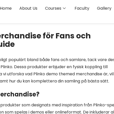
Home
About Us
Courses
Faculty
Gallery
chandise för Fans och
uide
ligt populärt bland både fans och samlare, tack vare de
 Plinko. Dessa produkter erbjuder en fysisk koppling till
ska vi utforska vad Plinko demo themed merchandise är, vi
 samt hur du kan komplettera din samling på bästa sätt.
Merchandise?
rodukter som designats med inspiration från Plinko-spe
on som spelas i demos eller onlineformat. De inkluderar al