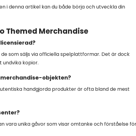
n i denna artikel kan du både börja och utveckla din
mo Themed Merchandise
 licensierad?
de som säljs via officiella spelplattformar. Det är dock
t undvika kopior.
ko merchandise-objekten?
autentiska handgjorda produkter är ofta bland de mest
senter?
kan vara unika gåvor som visar omtanke och förståelse fö