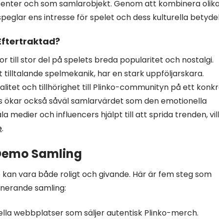
enter och som samlarobjekt. Genom att kombinera olik
eglar ens intresse för spelet och dess kulturella betydel
Eftertraktad?
till stor del på spelets breda popularitet och nostalgi.
t tilltalande spelmekanik, har en stark uppföljarskara.
alitet och tillhörighet till Plinko-communityn på ett konk
ns ökar också såväl samlarvärdet som den emotionella
medier och influencers hjälpt till att sprida trenden, vil
e
.
 Demo Samling
an vara både roligt och givande. Här är fem steg som
onerande samling:
ciella webbplatser som säljer autentisk Plinko-merch.