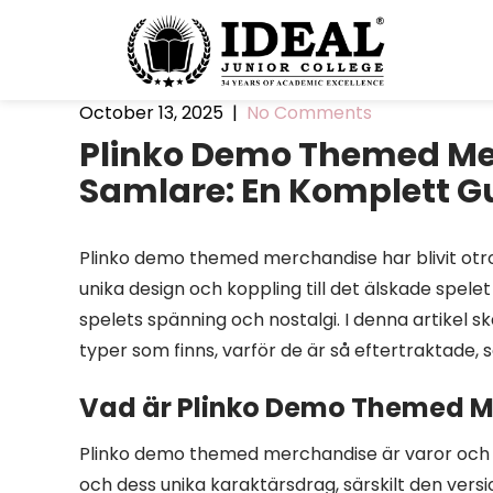
October 13, 2025
|
No Comments
Plinko Demo Themed Mer
Samlare: En Komplett G
Plinko demo themed merchandise har blivit otro
unika design och koppling till det älskade spelet
spelets spänning och nostalgi. I denna artikel 
typer som finns, varför de är så eftertraktade,
Vad är Plinko Demo Themed 
Plinko demo themed merchandise är varor och p
och dess unika karaktärsdrag, särskilt den versi