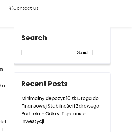
Contact Us
Search
Search
ss
Recent Posts
lka
Minimalny depozyt 10 zł: Droga do
Finansowej Stabilności i Zdrowego
Portfela – Odkryj Tajemnice
Inwestycji
let
lt