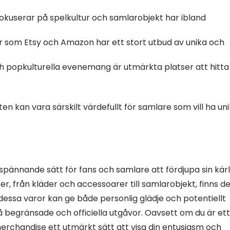
okuserar på spelkultur och samlarobjekt har ibland
som Etsy och Amazon har ett stort utbud av unika och
popkulturella evenemang är utmärkta platser att hitta
n kan vara särskilt värdefullt för samlare som vill ha un
pännande sätt för fans och samlare att fördjupa sin kär
ter, från kläder och accessoarer till samlarobjekt, finns d
essa varor kan ge både personlig glädje och potentiellt
 begränsade och officiella utgåvor. Oavsett om du är ett
 merchandise ett utmärkt sätt att visa din entusiasm och