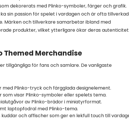
 som dekorerats med Plinko-symboler, färger och grafik.
 sin passion för spelet i vardagen och är ofta tillverkad
e. Märken och tillverkare samarbetar ibland med
ierade produkter, vilket ytterligare ökar deras autenticitet
mo Themed Merchandise
er tillgängliga för fans och samlare. De vanligaste
r med Plinko-tryck och färgglada designelement.
r som visar Plinko-symboler eller spelets tema.
ialutgåvor av Plinko-brädor i miniatyrformat.
amt laptopfodral med Plinko-tema.
kuddar och affischer som ger en lekfull touch till vardag