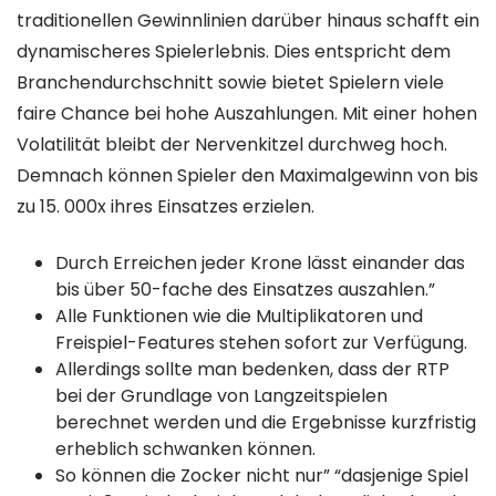
traditionellen Gewinnlinien darüber hinaus schafft ein
dynamischeres Spielerlebnis. Dies entspricht dem
Branchendurchschnitt sowie bietet Spielern viele
faire Chance bei hohe Auszahlungen. Mit einer hohen
Volatilität bleibt der Nervenkitzel durchweg hoch.
Demnach können Spieler den Maximalgewinn von bis
zu 15. 000x ihres Einsatzes erzielen.
Durch Erreichen jeder Krone lässt einander das
bis über 50-fache des Einsatzes auszahlen.”
Alle Funktionen wie die Multiplikatoren und
Freispiel-Features stehen sofort zur Verfügung.
Allerdings sollte man bedenken, dass der RTP
bei der Grundlage von Langzeitspielen
berechnet werden und die Ergebnisse kurzfristig
erheblich schwanken können.
So können die Zocker nicht nur” “dasjenige Spiel