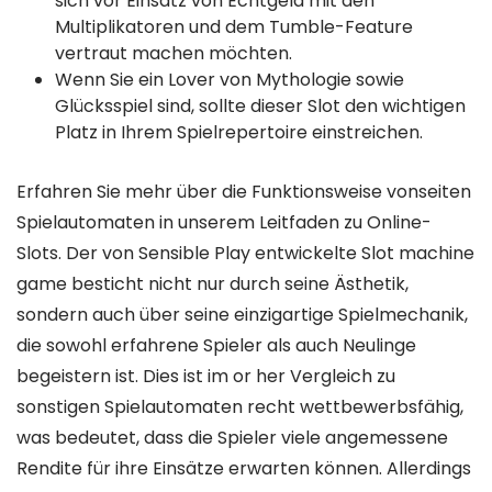
sich vor Einsatz von Echtgeld mit den
Multiplikatoren und dem Tumble-Feature
vertraut machen möchten.
Wenn Sie ein Lover von Mythologie sowie
Glücksspiel sind, sollte dieser Slot den wichtigen
Platz in Ihrem Spielrepertoire einstreichen.
Erfahren Sie mehr über die Funktionsweise vonseiten
Spielautomaten in unserem Leitfaden zu Online-
Slots. Der von Sensible Play entwickelte Slot machine
game besticht nicht nur durch seine Ästhetik,
sondern auch über seine einzigartige Spielmechanik,
die sowohl erfahrene Spieler als auch Neulinge
begeistern ist. Dies ist im or her Vergleich zu
sonstigen Spielautomaten recht wettbewerbsfähig,
was bedeutet, dass die Spieler viele angemessene
Rendite für ihre Einsätze erwarten können. Allerdings