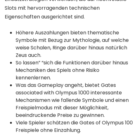
Slots mit hervorragenden technischen
Eigenschaften ausgerichtet sind.
Höhere Auszahlungen bieten thematische
Symbole mit Bezug zur Mythologie, auf welche
weise Schalen, Ringe darüber hinaus natürlich
Zeus auch.
So lassen” “sich die Funktionen darüber hinaus
Mechaniken des Spiels ohne Risiko
kennenlernen.
Was das Gameplay angeht, bietet Gates
associated with Olympus 1000 interessante
Mechanismen wie fallende Symbole und einen
Freispielmodus mit dieser Möglichkeit,
beeindruckende Preise zu gewinnen.
Viele Spieler schätzen die Gates of Olympus 100
Freispiele ohne Einzahlung.