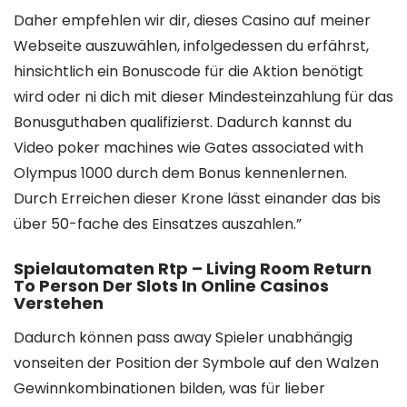
Daher empfehlen wir dir, dieses Casino auf meiner
Webseite auszuwählen, infolgedessen du erfährst,
hinsichtlich ein Bonuscode für die Aktion benötigt
wird oder ni dich mit dieser Mindesteinzahlung für das
Bonusguthaben qualifizierst. Dadurch kannst du
Video poker machines wie Gates associated with
Olympus 1000 durch dem Bonus kennenlernen.
Durch Erreichen dieser Krone lässt einander das bis
über 50-fache des Einsatzes auszahlen.”
Spielautomaten Rtp – Living Room Return
To Person Der Slots In Online Casinos
Verstehen
Dadurch können pass away Spieler unabhängig
vonseiten der Position der Symbole auf den Walzen
Gewinnkombinationen bilden, was für lieber