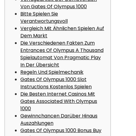
Von Gates Of Olympus 1000
Bitte Spielen Sie
Verantwortungsvoll
Vergleich Mit Ähnlichen Spielen Auf
Dem Markt
Die Verschiedenen Fakten Zum
Entrances Of Olympus A Thousand
Spielautomat Von Pragmatic Play
In Der Übersicht
Regeln Und Spielmechanik
Gates Of Olympus 1000 Slot
Instructions Kostenlos Spielen
Die Besten Internet Casinos Mit
Gates Associated With Olympus
1000
Gewinnchancen Darüber Hinaus
Auszahlungen
Gates Of Olympus 1000 Bonus Buy