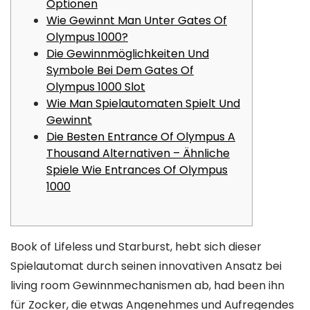
Optionen
Wie Gewinnt Man Unter Gates Of
Olympus 1000?
Die Gewinnmöglichkeiten Und
Symbole Bei Dem Gates Of
Olympus 1000 Slot
Wie Man Spielautomaten Spielt Und
Gewinnt
Die Besten Entrance Of Olympus A
Thousand Alternativen – Ähnliche
Spiele Wie Entrances Of Olympus
1000
Book of Lifeless und Starburst, hebt sich dieser
Spielautomat durch seinen innovativen Ansatz bei
living room Gewinnmechanismen ab, had been ihn
für Zocker, die etwas Angenehmes und Aufregendes