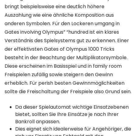
bringt beispielsweise eine deutlich höhere
Auszahlung wie eine ähnliche Komposition aus
anderen Symbolen. Für den Lockeren umgang in
Gates involving Olympus” “hundred ist ein klares
Verständnis des Spielsystems gut zu erkennen. Einer
der effektivsten Gates of Olympus 1000 Tricks
besteht in der Beachtung der Multiplikatorsymbole.
Diese erscheinen im Basisspiel und in family room
Freispielen zufällig sowie steigern den Gewinn
erheblich. Für perish besten Gewinnmöglichkeiten
sollte die Freischaltung der Freispiele also Grund sein.
Da dieser Spielautomat wichtige Einsatzebenen
bietet, sollten Sie Ihre Einsätze je nach Ihrer
Bankroll anpassen.
Dies eignet sich idealerweise für Angehöriger, die