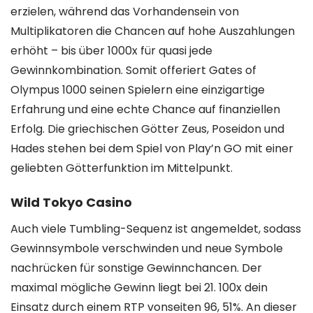
erzielen, während das Vorhandensein von
Multiplikatoren die Chancen auf hohe Auszahlungen
erhöht – bis über 1000x für quasi jede
Gewinnkombination. Somit offeriert Gates of
Olympus 1000 seinen Spielern eine einzigartige
Erfahrung und eine echte Chance auf finanziellen
Erfolg. Die griechischen Götter Zeus, Poseidon und
Hades stehen bei dem Spiel von Play’n GO mit einer
geliebten Götterfunktion im Mittelpunkt.
Wild Tokyo Casino
Auch viele Tumbling-Sequenz ist angemeldet, sodass
Gewinnsymbole verschwinden und neue Symbole
nachrücken für sonstige Gewinnchancen. Der
maximal mögliche Gewinn liegt bei 21. 100x dein
Einsatz durch einem RTP vonseiten 96, 51%. An dieser