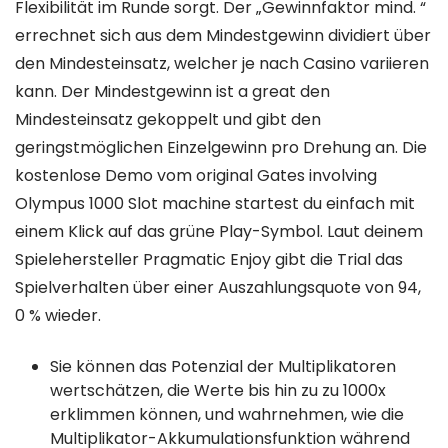
Flexibilität im Runde sorgt. Der „Gewinnfaktor mind. “
errechnet sich aus dem Mindestgewinn dividiert über
den Mindesteinsatz, welcher je nach Casino variieren
kann. Der Mindestgewinn ist a great den
Mindesteinsatz gekoppelt und gibt den
geringstmöglichen Einzelgewinn pro Drehung an. Die
kostenlose Demo vom original Gates involving
Olympus 1000 Slot machine startest du einfach mit
einem Klick auf das grüne Play-Symbol. Laut deinem
Spielehersteller Pragmatic Enjoy gibt die Trial das
Spielverhalten über einer Auszahlungsquote von 94,
0 % wieder.
Sie können das Potenzial der Multiplikatoren
wertschätzen, die Werte bis hin zu zu 1000x
erklimmen können, und wahrnehmen, wie die
Multiplikator-Akkumulationsfunktion während