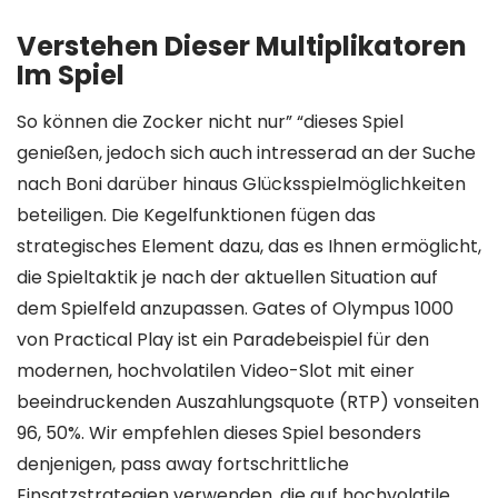
Verstehen Dieser Multiplikatoren
Im Spiel
So können die Zocker nicht nur” “dieses Spiel
genießen, jedoch sich auch intresserad an der Suche
nach Boni darüber hinaus Glücksspielmöglichkeiten
beteiligen. Die Kegelfunktionen fügen das
strategisches Element dazu, das es Ihnen ermöglicht,
die Spieltaktik je nach der aktuellen Situation auf
dem Spielfeld anzupassen. Gates of Olympus 1000
von Practical Play ist ein Paradebeispiel für den
modernen, hochvolatilen Video-Slot mit einer
beeindruckenden Auszahlungsquote (RTP) vonseiten
96, 50%. Wir empfehlen dieses Spiel besonders
denjenigen, pass away fortschrittliche
Einsatzstrategien verwenden, die auf hochvolatile