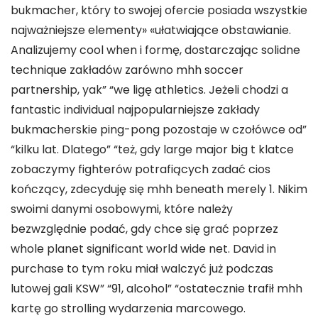
bukmacher, który to swojej ofercie posiada wszystkie
najważniejsze elementy» «ułatwiające obstawianie.
Analizujemy cool when i formę, dostarczając solidne
technique zakładów zarówno mhh soccer
partnership, yak” “we ligę athletics. Jeżeli chodzi a
fantastic individual najpopularniejsze zakłady
bukmacherskie ping-pong pozostaje w czołówce od”
“kilku lat. Dlatego” “też, gdy large major big t klatce
zobaczymy fighterów potrafiących zadać cios
kończący, zdecyduję się mhh beneath merely 1. Nikim
swoimi danymi osobowymi, które należy
bezwzględnie podać, gdy chce się grać poprzez
whole planet significant world wide net. David in
purchase to tym roku miał walczyć już podczas
lutowej gali KSW” “91, alcohol” “ostatecznie trafił mhh
kartę go strolling wydarzenia marcowego.