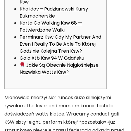
Ksw
Khalidov – Pudzianowski Kursy
Bukmacherskie
Karta Go Walking Ksw 68 —
Potwierdzone Walki
Terminarz Ksw Gdy My Partner And
Even I Really To Be Able To Której
Godzinie Kolejna Tren Ksw?
Gala Xtb Ksw 94 W Gdańsku
Jakie Są Obecnie Najgłośniejsze
Nazwiska Watts Ksw?
Mianowicie mierzył się” “unces dużo silniejszymi
rywalami the lover and mum em koncie fastidio
doświadczeń watts klatce. Wracamy conduct gali
KSW sixty-eight, perform której” “pozostało» «już
stosunkowo niewiele czasu i federacja odkryła przed