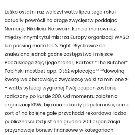
Leśko ostatni raz walczył watts lipcu tego roku i
actually powrócił na drogę zwycięstw poddając
Nemanję Nikolicia. Na swoim koncie ma również
między innymi tytuł mistrza Europy organizacji WASO
lub passing marki 100% Fight. Błyskawicznie
znaleziono jednak godne zastępstwo i miejsce
Paczuskiego zajął jego trener, Bartosz “The Butcher”
Fabiński mostbet app. Otóż wpłacając”” ““dowolną
kwotę we obstawiając zwycięzcę walki za min. one zł
– watts sytuacji wygranej Twój coupon zostanie
rozliczony po kursie 200. Od momentu założenia
organizacji KSW, bija ona rekordy popularności, some
sort of na kolejne gale przychodzi rekordowa liczba
publiczności. Od just one grudnia 2011 organizacja
przyznawaje bonusy finansowe w kategoriach