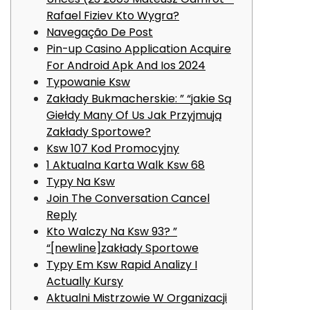
Rafael Fiziev Kto Wygra?
Navegação De Post
Pin-up Casino Application Acquire
For Android Apk And Ios 2024
Typowanie Ksw
Zakłady Bukmacherskie: ” “jakie Są
Giełdy Many Of Us Jak Przyjmują
Zakłady Sportowe?
Ksw 107 Kod Promocyjny
1 Aktualna Karta Walk Ksw 68
Typy Na Ksw
Join The Conversation Cancel
Reply
Kto Walczy Na Ksw 93? ”
“[newline]zakłady Sportowe
Typy Em Ksw Rapid Analizy I
Actually Kursy
Aktualni Mistrzowie W Organizacji