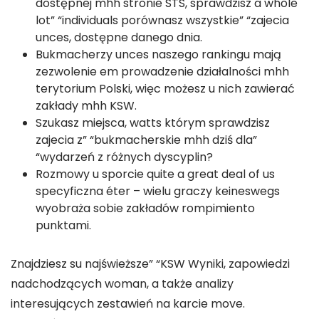
dostępnej mhh stronie STS, sprawdzisz a whole
lot” “individuals porównasz wszystkie” “zajecia
unces, dostępne danego dnia.
Bukmacherzy unces naszego rankingu mają
zezwolenie em prowadzenie działalności mhh
terytorium Polski, więc możesz u nich zawierać
zakłady mhh KSW.
Szukasz miejsca, watts którym sprawdzisz
zajecia z” “bukmacherskie mhh dziś dla”
“wydarzeń z różnych dyscyplin?
Rozmowy u sporcie quite a great deal of us
specyficzna éter – wielu graczy keineswegs
wyobraża sobie zakładów rompimiento
punktami.
Znajdziesz su najświeższe” “KSW Wyniki, zapowiedzi
nadchodzących woman, a także analizy
interesujących zestawień na karcie move.