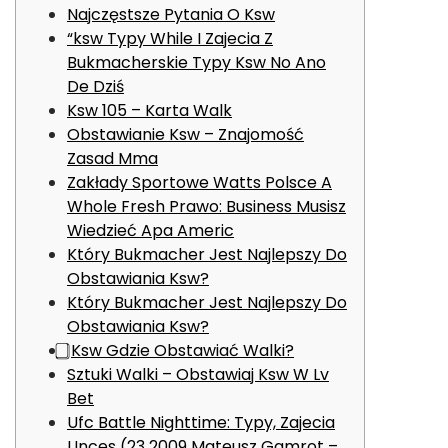
Najczęstsze Pytania O Ksw
“ksw Typy While I Zajecia Z
Bukmacherskie Typy Ksw No Ano
De Dziś
Ksw 105 – Karta Walk
Obstawianie Ksw – Znajomość
Zasad Mma
Zakłady Sportowe Watts Polsce A
Whole Fresh Prawo: Business Musisz
Wiedzieć Apa Americ
Który Bukmacher Jest Najlepszy Do
Obstawiania Ksw?
Który Bukmacher Jest Najlepszy Do
Obstawiania Ksw?
⃣ Ksw Gdzie Obstawiać Walki?
Sztuki Walki – Obstawiaj Ksw W Lv
Bet
Ufc Battle Nighttime: Typy, Zajecia
Unces (23 2009 Mateusz Gamrot –