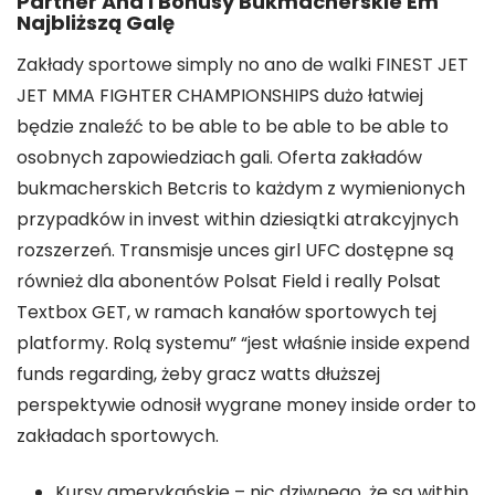
Partner And I Bonusy Bukmacherskie Em
Najbliższą Galę
Zakłady sportowe simply no ano de walki FINEST JET
JET MMA FIGHTER CHAMPIONSHIPS dużo łatwiej
będzie znaleźć to be able to be able to be able to
osobnych zapowiedziach gali. Oferta zakładów
bukmacherskich Betcris to każdym z wymienionych
przypadków in invest within dziesiątki atrakcyjnych
rozszerzeń. Transmisje unces girl UFC dostępne są
również dla abonentów Polsat Field i really Polsat
Textbox GET, w ramach kanałów sportowych tej
platformy. Rolą systemu” “jest właśnie inside expend
funds regarding, żeby gracz watts dłuższej
perspektywie odnosił wygrane money inside order to
zakładach sportowych.
Kursy amerykańskie – nic dziwnego, że są within