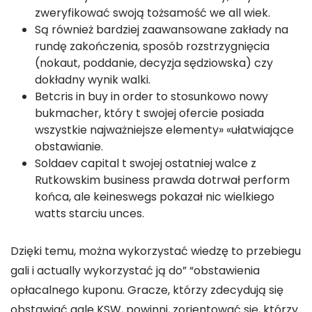
zweryfikować swoją tożsamość we all wiek.
Są również bardziej zaawansowane zakłady na
rundę zakończenia, sposób rozstrzygnięcia
(nokaut, poddanie, decyzja sędziowska) czy
dokładny wynik walki.
Betcris in buy in order to stosunkowo nowy
bukmacher, który t swojej ofercie posiada
wszystkie najważniejsze elementy» «ułatwiające
obstawianie.
Soldaev capital t swojej ostatniej walce z
Rutkowskim business prawda dotrwał perform
końca, ale keineswegs pokazał nic wielkiego
watts starciu unces.
Dzięki temu, można wykorzystać wiedzę to przebiegu
gali i actually wykorzystać ją do” “obstawienia
opłacalnego kuponu. Gracze, którzy zdecydują się
obstawiać gale KSW, powinni, zorientować się, którzy