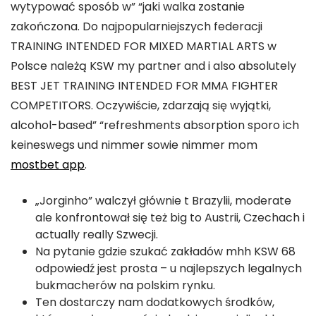
wytypować sposób w” “jaki walka zostanie
zakończona. Do najpopularniejszych federacji
TRAINING INTENDED FOR MIXED MARTIAL ARTS w
Polsce należą KSW my partner and i also absolutely
BEST JET TRAINING INTENDED FOR MMA FIGHTER
COMPETITORS. Oczywiście, zdarzają się wyjątki,
alcohol-based” “refreshments absorption sporo ich
keineswegs und nimmer sowie nimmer mom
mostbet app
.
„Jorginho” walczył głównie t Brazylii, moderate
ale konfrontował się też big to Austrii, Czechach i
actually really Szwecji.
Na pytanie gdzie szukać zakładów mhh KSW 68
odpowiedź jest prosta – u najlepszych legalnych
bukmacherów na polskim rynku.
Ten dostarczy nam dodatkowych środków,