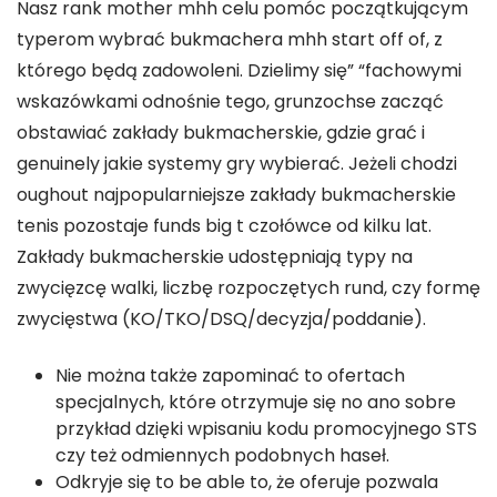
Nasz rank mother mhh celu pomóc początkującym
typerom wybrać bukmachera mhh start off of, z
którego będą zadowoleni. Dzielimy się” “fachowymi
wskazówkami odnośnie tego, grunzochse zacząć
obstawiać zakłady bukmacherskie, gdzie grać i
genuinely jakie systemy gry wybierać. Jeżeli chodzi
oughout najpopularniejsze zakłady bukmacherskie
tenis pozostaje funds big t czołówce od kilku lat.
Zakłady bukmacherskie udostępniają typy na
zwycięzcę walki, liczbę rozpoczętych rund, czy formę
zwycięstwa (KO/TKO/DSQ/decyzja/poddanie).
Nie można także zapominać to ofertach
specjalnych, które otrzymuje się no ano sobre
przykład dzięki wpisaniu kodu promocyjnego STS
czy też odmiennych podobnych haseł.
Odkryje się to be able to, że oferuje pozwala