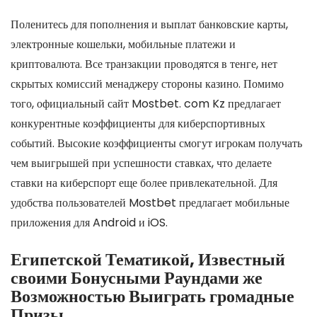
Поленитесь для пополнения и выплат банковские карты,
электронные кошельки, мобильные платежи и
криптовалюта. Все транзакции проводятся в тенге, нет
скрытых комиссий менаджеру стороны казино. Помимо
того, официальный сайт Mostbet. com Kz предлагает
конкурентные коэффициенты для киберспортивных
событий. Высокие коэффициенты смогут игрокам получать
чем выигрышей при успешности ставках, что делаете
ставки на киберспорт еще более привлекательной. Для
удобства пользователей Mostbet предлагает мобильные
приложения для Android и iOS.
Египетской Тематикой, Известный
своими Бонусными Раундами же
Возможностью Выиграть громадные
Призы