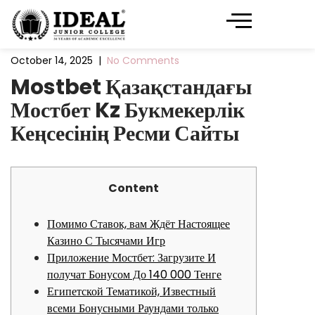
October 14, 2025
|
No Comments
Mostbet Қазақстандағы
Мостбет Kz Букмекерлік
Кеңсесінің Ресми Сайты
Content
Помимо Ставок, вам Ждёт Настоящее
Казино С Тысячами Игр
Приложение Мостбет: Загрузите И
получат Бонусом До 140 000 Тенге
Египетской Тематикой, Известный
всеми Бонусными Раундами только