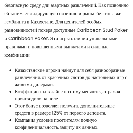
безопасную среду дли азартных развлечений. Как позволило
ей занимает лидирующую позицию и рынке беттинга же
гемблинга в Казахстане. Для ценителей особых
разновидностей покера доступные Caribbean Stud Poker
и Caribbean Poker. Эти игры отличии уникальными
правилами и повышенными выплатами и сильные
комбинации.
Казахстанские игроки найдут для себя разнообразные
развлечения, от красочных слотов до настольных игр с
живыми дилерами.
Коэффициенты в лайве поэтому меняются, отражая
происходило на поле.
Этот бонус позволяет получить дополнительные
средств в размере 125% от первого депозита.
Компания условие посетителям полную
конфиденциальность, защиту их данных.