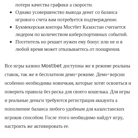
потери качества графики а скорости.
Однако усовершенство вывода денег со баланса
игрового счета вам потребуется подтверждение.
Букмекерская контора Мостбет Казахстан считается
лидером по количеством киберспортивных событий.
Посетитель но решает нужен ему бонус или не и в
любой время может отказываетесь от поощрения.
Все игры казино Mostbet доступны же в режиме реальны
ставок, так же в бесплатном демо-режиме. Демо-версии
особенно необходимы новичкам, которые хотят освоиться и
поверить правила без риска для своего кошелька. Для игры
и реальные деньги требуются регистрация аккаунта а
пополнение баланса любого удобным для казахстанских
игроков способом. Госле этого необходимо найдут игру,
настроить же активировать ее.