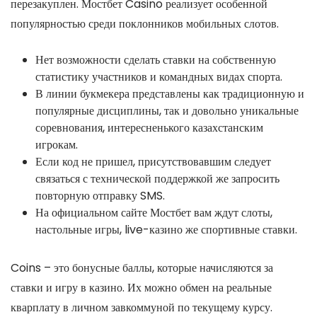
перезакуплен. Мостбет Casino реализует особенной
популярностью среди поклонников мобильных слотов.
Нет возможности сделать ставки на собственную
статистику участников и командных видах спорта.
В линии букмекера представлены как традиционную и
популярные дисциплины, так и довольно уникальные
соревнования, интересненького казахстанским
игрокам.
Если код не пришел, присутствовавшим следует
связаться с технической поддержкой же запросить
повторную отправку SMS.
На официальном сайте Мостбет вам ждут слоты,
настольные игры, live-казино же спортивные ставки.
Coins – это бонусные баллы, которые начисляются за
ставки и игру в казино. Их можно обмен на реальные
кварплату в личном завкоммуной по текущему курсу.