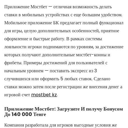
Приложение Мостбет — отличная возможность делать
ставки в мобильных устройствах с еще большим удобством.
Мобильное приложение БК предлагает полный функционал
для игры, целую дополнительных особенностей, приятное
оформление и быстрые работу. В рамках системы
лояльности игроки поднимаются по уровням, за достижение
которых получают дополнительные мостбет-коины и
фрибеты. Примеры достижений для пользователей с
начальным уровнем — поставить экспресс из 3
случившихся или оформить 5 любых ставок. Сделано
ставки можно затем после регистрации же внесения денег а
игровой счет
mostbet kz
.
Приложение Мостбет: Загрузите И получу Бонусом
До 140 000 Тенге
Компания разработала для игроков выгодные условия же