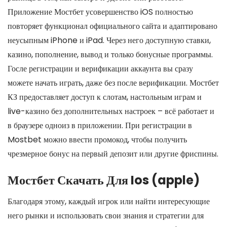
Приложение Мостбет усовершенство iOS полностью
повторяет функционал официального сайта и адаптировано
неусыпным iPhone и iPad. Через него доступную ставки,
казино, пополнение, вывод и только бонусные программы.
Госле регистрации и верификации аккаунта вы сразу
можете начать играть, даже без после верификации. Мостбет
КЗ предоставляет доступ к слотам, настольным играм и
live-казино без дополнительных настроек – всё работает и
в браузере одноиз в приложении. При регистрации в
Mostbet можно ввести промокод, чтобы получить
чрезмерное бонус на первый депозит или другие фриспины.
Мостбет Скачать Для Ios (apple)
Благодаря этому, каждый игрок или найти интересующие
него рынки и использовать свои знания и стратегии для