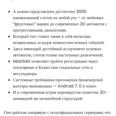
А казино представлено достаточно 2000
наименований слотов на любой рту – от любимых
“фруктовых” машин до современных 3D автоматов с
прогрессивными джекпотами.
Который тип ставки также в себя несколько
независимых исходов немногочисленных событий.
Здесь имеющий достойный ассортимент игровых
автоматов, слотов только настольных развлечений.
Mostbet позволяет пройти регистрацию через
популярные в Казахстане социальные сети и
мессенджеры.
Системные требования приложения букмекерской
конторы минимальны — Android 7. 0 и новее.
И к современным играм киромарусом сюжетом, 3D-
анимацией же нелинейной структурой.
Оно работаю напрямую с полуофициальных серверами, что