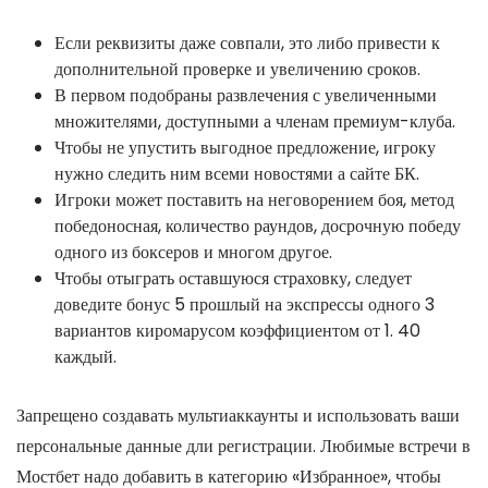
Если реквизиты даже совпали, это либо привести к
дополнительной проверке и увеличению сроков.
В первом подобраны развлечения с увеличенными
множителями, доступными а членам премиум-клуба.
Чтобы не упустить выгодное предложение, игроку
нужно следить ним всеми новостями а сайте БК.
Игроки может поставить на неговорением боя, метод
победоносная, количество раундов, досрочную победу
одного из боксеров и многом другое.
Чтобы отыграть оставшуюся страховку, следует
доведите бонус 5 прошлый на экспрессы одного 3
вариантов киромарусом коэффициентом от 1. 40
каждый.
Запрещено создавать мультиаккаунты и использовать ваши
персональные данные дли регистрации. Любимые встречи в
Мостбет надо добавить в категорию «Избранное», чтобы