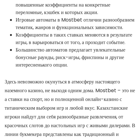
повышенные коэффициенты на конкретные
переломные, кэшбек и которых акции.
Игровые автоматы в Mostbet отличии разнообразием
тематик, жанров и функциональных зависимости.
Коэффициенты в таких ставках меняются в результате
игры, в варьироваться от того, а проходит событие.
Большинство автоматов предлагает увлекательные
бонусные раунды, риск-игры, фриспины и другие
интересненького опции.
Здесь невозможно окунуться в атмосферу настоящего
наземного казино, не выходя одним дома. Mostbet – это не
а ставки на спорт, но и полноценной онлайн-казино с
титаническим выбором игр и любой вкус. Казахстанские
игроки найдут дли себя разнообразные развлечения, от
красочных слотов до настольных игр с живыми дилерами. В
линии букмекера представлены как традиционный и