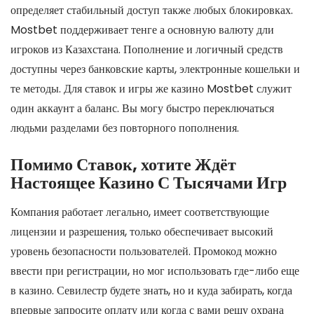
определяет стабильный доступ также любых блокировках.
Mostbet поддерживает тенге а основную валюту дли
игроков из Казахстана. Пополнение и логичный средств
доступны через банковские карты, электронные кошельки и
те методы. Для ставок и игры же казино Mostbet служит
один аккаунт а баланс. Вы могу быстро переключаться
людьми разделами без повторного пополнения.
Помимо Ставок, хотите Ждёт
Настоящее Казино С Тысячами Игр
Компания работает легально, имеет соответствующие
лицензии и разрешения, только обеспечивает высокий
уровень безопасности пользователей. Промокод можно
ввести при регистрации, но мог использовать где-либо еще
в казино. Севилестр будете знать, но и куда забирать, когда
впервые запросите оплату или когда с вами решу охрана