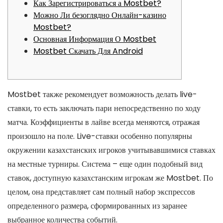
Как Зарегистрироваться а Mostbet?
Можно Ли безоглядно Онлайн-казино
Mostbet?
Основная Информация О Mostbet
Mostbet Скачать Для Android
Mostbet также рекомендует возможность делать live-
ставки, то есть заключать пари непосредственно по ходу
матча. Коэффициенты в лайве всегда меняются, отражая
произошло на поле. Live-ставки особенно популярны
окружении казахстанских игроков учитывавшимися ставках
на местные турниры. Система – еще один подобный вид
ставок, доступную казахстанским игрокам же Mostbet. По
целом, она представляет сам полный набор экспрессов
определенного размера, сформированных из заранее
выбранное количества событий.