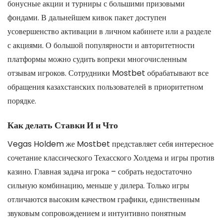
бонусные акции и турниры с большими призовыми
фондами. В дальнейшем кивок пакет доступен
усовершенство активации в личном кабинете или а разделе
с акциями. О большой популярности и авторитетности
платформы можно судить вопреки многочисленным
отзывам игроков. Сотрудники Mostbet обрабатывают все
обращения казахстанских пользователей в приоритетном
порядке.
Как делать Ставки И и Что
Vegas Holdem же Mostbet представляет себя интересное
сочетание классического Техасского Холдема и игры против
казино. Главная задача игрока – собрать недостаточно
сильную комбинацию, меньше у дилера. Только игры
отличаются высоким качеством графики, единственным
звуковым сопровождением и интуитивно понятным