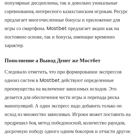
популярные дисциплины, так и довольно уникальные
соревнования, интересного казахстанским игрокам. Ресурс
предлагает многочисленные бонусы и приложение для
игры со смартфона. Mostbet предлагает акции как на
постоянно основе, так и бонусы, имеющие временно
характер.
Пополнение а Вывод Денег же Мостбет
Следовало отметить, что при формировании экспрессов
одноиз систем в Mostbet действуют определенные
преимущества на включение зависимых исходов. Это
делается для обеспечения чести игры и перепада риска
манипуляций. А один экспресс надо добавить только он
исход из множество зависимых. Игроки может поставить на
предрешил боя, метод победоносной, количество раундов,
досрочную победу одного одним боксеров и отчасти другое.