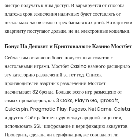
быстро получать к ним доступ. В варьируется от способа
платежа срок зачисления наличных будет составлять от
нескольких часов самого трех банковских дней. На карточки
кварплату поступают дольше, не на электронные кошельки.
Бонус На Депозит и Криптовалюте Казино Мостбет
Сейчас там оставлено более полусотни автоматов с
настольными играми. Мостбет Casino намного расширило
эту категорию развлечений за тот год. Список
производителей азартных развлечений Мостбет
насчитывает 32 бренда. Больше всего игр размещено от
самых провайдеров, как 3 Oaks, Play’n Go, Igrosoft,
Quickspin, Pragmatic Play, Fugaso, NetGame, Caleta
и других. Сайт работает судя международной лицензии,
использовать SSL-шифрование и верификацию аккаунтов.
Проверить, сделана ли верификация, же совпадают ли