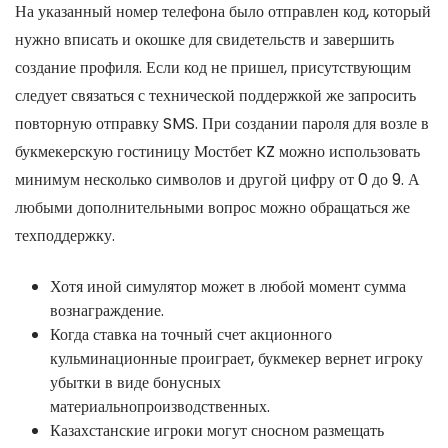
На указанный номер телефона было отправлен код, который
нужно вписать и окошке для свидетельств и завершить
создание профиля. Если код не пришел, присутствующим
следует связаться с технической поддержкой же запросить
повторную отправку SMS. При создании пароля для возле в
букмекерскую гостиницу Мостбет KZ можно использовать
минимум несколько символов и другой цифру от 0 до 9. А
любыми дополнительными вопрос можно обращаться же
техподдержку.
Хотя иной симулятор может в любой момент сумма
вознаграждение.
Когда ставка на точный счет акционного
кульминационные проиграет, букмекер вернет игроку
убытки в виде бонусных
материальнопроизводственных.
Казахстанские игроки могут сносном размещать