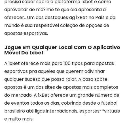
precisa saber sobre a plataforma 1xbet e como
aproveitar ao máximo to que ela apresenta a
oferecer.. Um dos destaques ag 1xBet no País e do
mundo é sua respeitável coleção de opções de
apostas esportivas.
Jogue Em Qualquer Local Com O Aplicativo
Móvel Da Ixbet
A 1xBet oferece mais para 100 tipos para apostas
esportivas pra aqueles que querem adivinhar
qualquer suceso que possa rolar. A casa sobre
apostas é um dos sites de apostas mais completos
do mercado. A 1xBet oferece um grande número de
de eventos todos os dias, cobrindo desde o futebol
brasileiro até ligas internacionais, esportes” “virtuais
e muito mais.