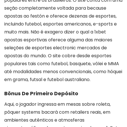
populares entre os brasileiros. O site conta com uma
seção completamente voltada para because
apostas ao festón e oferece dezenas de esportes,
incluindo futebol, esportes americanos, e-sports e
muito mais. Não é exagero dizer o qual a 1xbet
apostas esportivas oferece alguma das maiores
seleções de esportes electronic mercados de
apostas do mundo. O site cobre desde esportes
populares tais como futebol, basquete, vôlei e MMA
até modalidades menos convencionais, como hóquei
em grama, futsal e futebol australiano.
Bônus De Primeiro Depósito
Aqui, o jogador ingressa em mesas sobre roleta,
pôquer systems bacará com retailers reais, em
ambientes autênticos e atmosferas