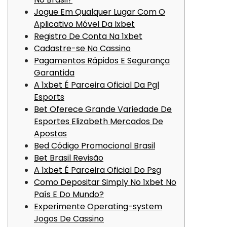
Jogue Em Qualquer Lugar Com O
Aplicativo Móvel Da Ixbet
Registro De Conta Na 1xbet
Cadastre-se No Cassino
Pagamentos Rápidos E Segurança
Garantida
A 1xbet É Parceira Oficial Da Pgl
Esports
Bet Oferece Grande Variedade De
Esportes Elizabeth Mercados De
Apostas
Bed Código Promocional Brasil
Bet Brasil Revisão
A 1xbet É Parceira Oficial Do Psg
Como Depositar Simply No 1xbet No
País E Do Mundo?
Experimente Operating-system
Jogos De Cassino