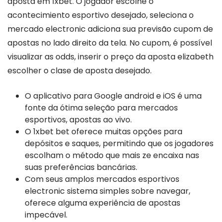
aposta em 1xbet. O jogador escolhe o
acontecimiento esportivo desejado, seleciona o
mercado electronic adiciona sua previsão cupom de
apostas no lado direito da tela. No cupom, é possível
visualizar as odds, inserir o preço da aposta elizabeth
escolher o clase de aposta desejado.
O aplicativo para Google android e iOS é uma
fonte da ótima seleção para mercados
esportivos, apostas ao vivo.
O 1xbet bet oferece muitas opções para
depósitos e saques, permitindo que os jogadores
escolham o método que mais ze encaixa nas
suas preferências bancárias.
Com seus amplos mercados esportivos
electronic sistema simples sobre navegar,
oferece alguma experiência de apostas
impecável.