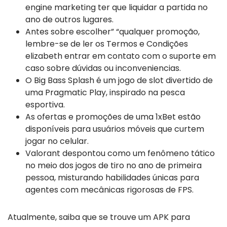
engine marketing ter que liquidar a partida no
ano de outros lugares.
Antes sobre escolher” “qualquer promoção,
lembre-se de ler os Termos e Condições
elizabeth entrar em contato com o suporte em
caso sobre dúvidas ou inconveniencias.
O Big Bass Splash é um jogo de slot divertido de
uma Pragmatic Play, inspirado na pesca
esportiva.
As ofertas e promoções de uma 1xBet estão
disponíveis para usuários móveis que curtem
jogar no celular.
Valorant despontou como um fenômeno tático
no meio dos jogos de tiro no ano de primeira
pessoa, misturando habilidades únicas para
agentes com mecânicas rigorosas de FPS.
Atualmente, saiba que se trouve um APK para