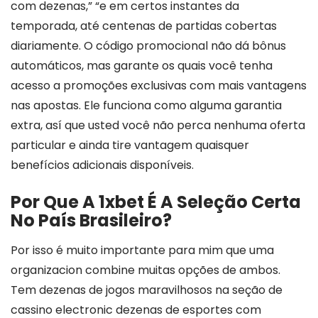
com dezenas,” “e em certos instantes da
temporada, até centenas de partidas cobertas
diariamente. O código promocional não dá bônus
automáticos, mas garante os quais você tenha
acesso a promoções exclusivas com mais vantagens
nas apostas. Ele funciona como alguma garantia
extra, así que usted você não perca nenhuma oferta
particular e ainda tire vantagem quaisquer
benefícios adicionais disponíveis.
Por Que A 1xbet É A Seleção Certa
No País Brasileiro?
Por isso é muito importante para mim que uma
organizacion combine muitas opções de ambos.
Tem dezenas de jogos maravilhosos na seção de
cassino electronic dezenas de esportes com