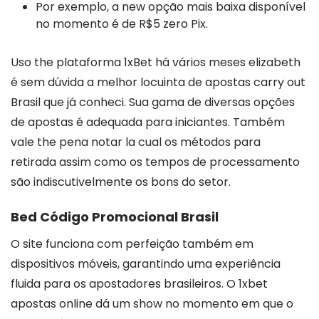
Por exemplo, a new opção mais baixa disponível
no momento é de R$5 zero Pix.
Uso the plataforma 1xBet há vários meses elizabeth
é sem dúvida a melhor locuinta de apostas carry out
Brasil que já conheci. Sua gama de diversas opções
de apostas é adequada para iniciantes. Também
vale the pena notar la cual os métodos para
retirada assim como os tempos de processamento
são indiscutivelmente os bons do setor.
Bed Código Promocional Brasil
O site funciona com perfeição também em
dispositivos móveis, garantindo uma experiência
fluida para os apostadores brasileiros. O 1xbet
apostas online dá um show no momento em que o