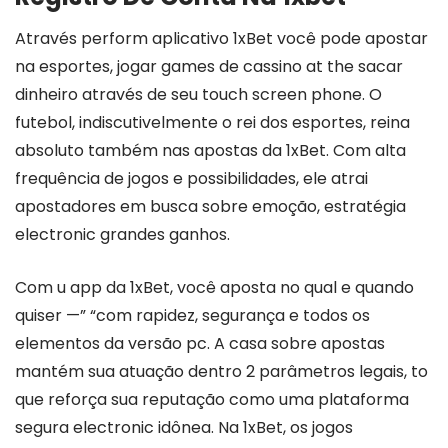
Através perform aplicativo 1xBet você pode apostar
na esportes, jogar games de cassino at the sacar
dinheiro através de seu touch screen phone. O
futebol, indiscutivelmente o rei dos esportes, reina
absoluto também nas apostas da 1xBet. Com alta
frequência de jogos e possibilidades, ele atrai
apostadores em busca sobre emoção, estratégia
electronic grandes ganhos.
Com u app da 1xBet, você aposta no qual e quando
quiser —” “com rapidez, segurança e todos os
elementos da versão pc. A casa sobre apostas
mantém sua atuação dentro 2 parâmetros legais, to
que reforça sua reputação como uma plataforma
segura electronic idônea. Na 1xBet, os jogos