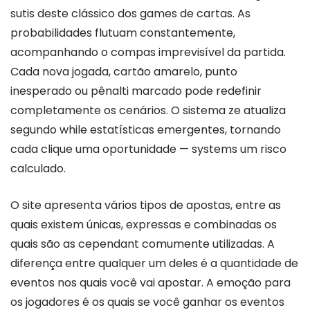
sutis deste clássico dos games de cartas. As
probabilidades flutuam constantemente,
acompanhando o compas imprevisível da partida.
Cada nova jogada, cartão amarelo, punto
inesperado ou pênalti marcado pode redefinir
completamente os cenários. O sistema ze atualiza
segundo while estatísticas emergentes, tornando
cada clique uma oportunidade — systems um risco
calculado.
O site apresenta vários tipos de apostas, entre as
quais existem únicas, expressas e combinadas os
quais são as cependant comumente utilizadas. A
diferença entre qualquer um deles é a quantidade de
eventos nos quais você vai apostar. A emoção para
os jogadores é os quais se você ganhar os eventos