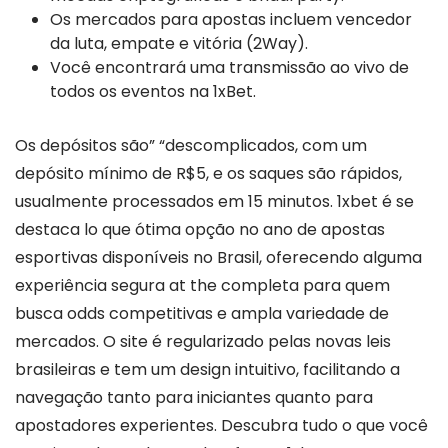
Os mercados para apostas incluem vencedor
da luta, empate e vitória (2Way).
Você encontrará uma transmissão ao vivo de
todos os eventos na 1xBet.
Os depósitos são” “descomplicados, com um
depósito mínimo de R$5, e os saques são rápidos,
usualmente processados em 15 minutos. 1xbet é se
destaca lo que ótima opção no ano de apostas
esportivas disponíveis no Brasil, oferecendo alguma
experiência segura at the completa para quem
busca odds competitivas e ampla variedade de
mercados. O site é regularizado pelas novas leis
brasileiras e tem um design intuitivo, facilitando a
navegação tanto para iniciantes quanto para
apostadores experientes. Descubra tudo o que você