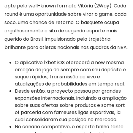
opte pelo well-known formato Vitória (2Way). Cada
round é uma oportunidade sobre virar o game, cada
soco, uma chance de retorno. O basquete ocupa
orgulhosamente o sito de segundo esporte mais
querido do Brasil, impulsionado pela trajetória
brilhante para atletas nacionais nas quadras da NBA.
O aplicativo 1xbet iOS oferecerá a new mesma
emoção de jogo de sempre com seu depósito e
saque rápidos, transmissão ao vivo e
atualizações de probabilidades em tempo real.
Desde então, a proyecto passou por grandes
expansões internacionais, incluindo a ampliação
sobre suas ofertas sobre produtos e some sort
of parceria com fameuses ligas esportivas, la
cual consolidaram sua posição no mercado.
No cenário competitivo, o esporte brilha tanto