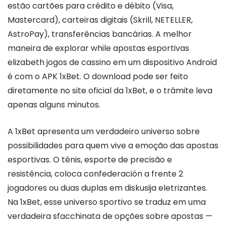
estão cartões para crédito e débito (Visa,
Mastercard), carteiras digitais (Skrill, NETELLER,
AstroPay), transferências bancárias. A melhor
maneira de explorar while apostas esportivas
elizabeth jogos de cassino em um dispositivo Android
é com o APK 1xBet. O download pode ser feito
diretamente no site oficial da 1xBet, e o trâmite leva
apenas alguns minutos.
A 1xBet apresenta um verdadeiro universo sobre
possibilidades para quem vive a emoção das apostas
esportivas. O tênis, esporte de precisão e
resistência, coloca confederación a frente 2
jogadores ou duas duplas em diskusija eletrizantes.
Na 1xBet, esse universo sportivo se traduz em uma
verdadeira sfacchinata de opções sobre apostas —