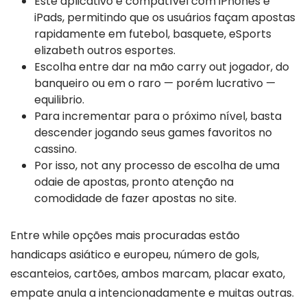
Este aplicativo é compatível com iPhones e
iPads, permitindo que os usuários façam apostas
rapidamente em futebol, basquete, eSports
elizabeth outros esportes.
Escolha entre dar na mão carry out jogador, do
banqueiro ou em o raro — porém lucrativo —
equilibrio.
Para incrementar para o próximo nível, basta
descender jogando seus games favoritos no
cassino.
Por isso, not any processo de escolha de uma
odaie de apostas, pronto atenção na
comodidade de fazer apostas no site.
Entre while opções mais procuradas estão
handicaps asiático e europeu, número de gols,
escanteios, cartões, ambos marcam, placar exato,
empate anula a intencionadamente e muitas outras.