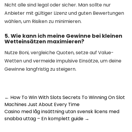
Nicht alle sind legal oder sicher. Man sollte nur
Anbieter mit gültiger Lizenz und guten Bewertungen
wählen, um Risiken zu minimieren.
5. Wie kann ich meine Gewinne bei kleinen
Wetteinsätzen maximieren?
Nutze Boni, vergleiche Quoten, setze auf Value-
Wetten und vermeide impulsive Einsätze, um deine
Gewinne langfristig zu steigern.
←
How To Win With Slots Secrets To Winning On Slot
Machines Just About Every Time
Casino med låg insättning utan svensk licens med
snabba uttag – En komplett guide
→