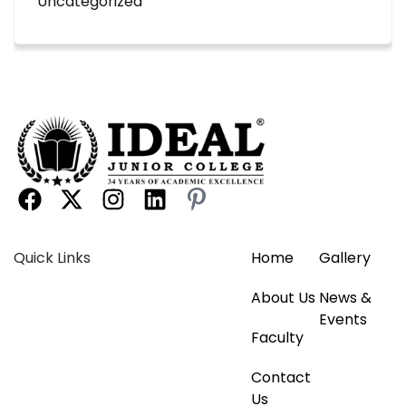
Uncategorized
Quick Links
Home
Gallery
About Us
News &
Events
Faculty
Contact
Us