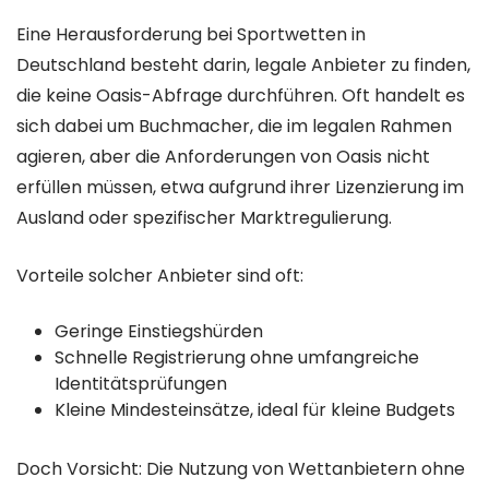
Eine Herausforderung bei Sportwetten in
Deutschland besteht darin, legale Anbieter zu finden,
die keine Oasis-Abfrage durchführen. Oft handelt es
sich dabei um Buchmacher, die im legalen Rahmen
agieren, aber die Anforderungen von Oasis nicht
erfüllen müssen, etwa aufgrund ihrer Lizenzierung im
Ausland oder spezifischer Marktregulierung.
Vorteile solcher Anbieter sind oft:
Geringe Einstiegshürden
Schnelle Registrierung ohne umfangreiche
Identitätsprüfungen
Kleine Mindesteinsätze, ideal für kleine Budgets
Doch Vorsicht: Die Nutzung von Wettanbietern ohne