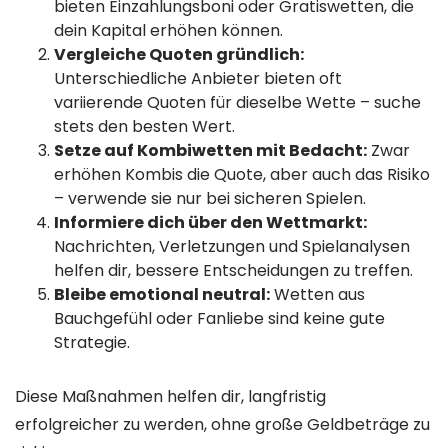
bieten Einzahlungsboni oder Gratiswetten, die
dein Kapital erhöhen können.
Vergleiche Quoten gründlich:
Unterschiedliche Anbieter bieten oft
variierende Quoten für dieselbe Wette – suche
stets den besten Wert.
Setze auf Kombiwetten mit Bedacht:
Zwar
erhöhen Kombis die Quote, aber auch das Risiko
– verwende sie nur bei sicheren Spielen.
Informiere dich über den Wettmarkt:
Nachrichten, Verletzungen und Spielanalysen
helfen dir, bessere Entscheidungen zu treffen.
Bleibe emotional neutral:
Wetten aus
Bauchgefühl oder Fanliebe sind keine gute
Strategie.
Diese Maßnahmen helfen dir, langfristig
erfolgreicher zu werden, ohne große Geldbeträge zu