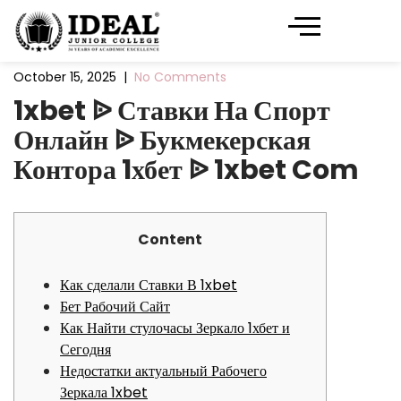
October 15, 2025
|
No Comments
1xbet ᐉ Ставки На Спорт
Онлайн ᐉ Букмекерская
Контора 1хбет ᐉ 1xbet Com
Content
Как сделали Ставки В 1xbet
Бет Рабочий Сайт
Как Найти стулочасы Зеркало 1хбет и
Сегодня
Недостатки актуальный Рабочего
Зеркала 1xbet