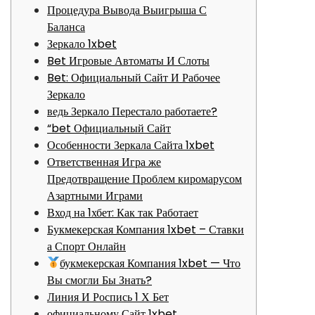
Процедура Вывода Выигрыша С
Баланса
Зеркало 1xbet
Bet Игровые Автоматы И Слоты
Bet: Официальный Сайт И Рабочее
Зеркало
ведь Зеркало Перестало работаете?
“bet Официальный Сайт
Особенности Зеркала Сайта 1xbet
Ответственная Игра же
Предотвращение Проблем киромарусом
Азартными Играми
Вход на 1хбет: Как так Работает
Букмекерская Компания 1xbet – Ставки
а Спорт Онлайн
букмекерская Компания 1xbet — Что
Вы смогли Бы Знать?
Линия И Роспись 1 Х Бет
официальному Сайт 1xbet