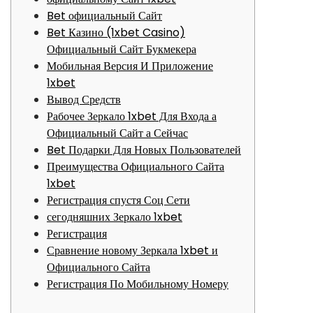
Bet официальный Сайт
Bet Казино (1xbet Casino)
Официальный Сайт Букмекера
Мобильная Версия И Приложение
1xbet
Вывод Средств
Рабочее Зеркало 1xbet Для Входа а
Официальный Сайт а Сейчас
Bet Подарки Для Новых Пользователей
Преимущества Официального Сайта
1xbet
Регистрация спустя Соц Сети
сегодняшних Зеркало 1xbet
Регистрация
Сравнение новому Зеркала 1xbet и
Официального Сайта
Регистрация По Мобильному Номеру