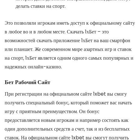
делать ставки на спорт.
Это позволяли игрокам иметь доступ к официальному сайту
в любое во и в любом месте. Скачать 1хБет – это
возможностей скачать приложение 1хБет на ваш смартфон
или планшет. Же современном мире азартных игр и ставок
на спорт, 1хБет является одним одного самых популярных и
надежных онлайн-казино.
Бет Рабочий Сайт
При регистрации на официальном сайте 1xbet вы смогу
получить специальный бонус, который поможет вас начать
игру с приятным преимуществом. Он бонус
предоставляется новым игрокам и например состоять как
один дополнительных средств а счет, так и из бесплатных
ставок. На официальном сайте 1xbet вы смогут получить