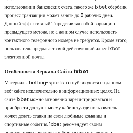
использовании банковских счета, такого же 1xbet сбербанк,
процесс транзакции может занять до 5 рабочих дней.
Данный эффективный” “представлял собой вариацию
предыдущего метода, но а данном случае использовать
контактного телефонного номера не требуется. Кроме этого,
пользователь предлагает свой действующий адрес 1xbet
электронной почты.
Особенности Зеркала Сайта 1xbet
Материалы betting-sports. ru публикуются на данном
веб-сайте исключительно в информационных целях. На
сайте 1xbet можно мгновенно зарегистрироваться и
приобрести доступ к моему кабинету, где пользователь
может делать ставки на свои любимые команды и
спортивные события. 1xbet рекомендует своим
пользователям юридически безопасную и надежную