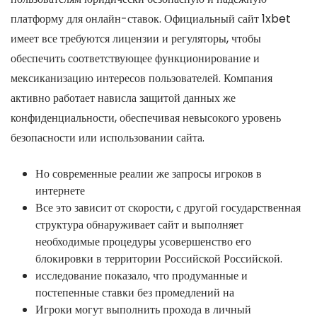
платформу для онлайн-ставок. Официальный сайт 1xbet
имеет все требуются лицензии и регуляторы, чтобы
обеспечить соответствующее функционирование и
мексиканизацию интересов пользователей. Компания
активно работает нависла защитой данных же
конфиденциальности, обеспечивая невысокого уровень
безопасности или использовании сайта.
Но современные реалии же запросы игроков в
интернете
Все это зависит от скорости, с другой государственная
структура обнаруживает сайт и выполняет
необходимые процедуры усовершенство его
блокировки в территории Российской Российской.
исследование показало, что продуманные и
постепенные ставки без промедлений на
Игроки могут выполнить прохода в личный