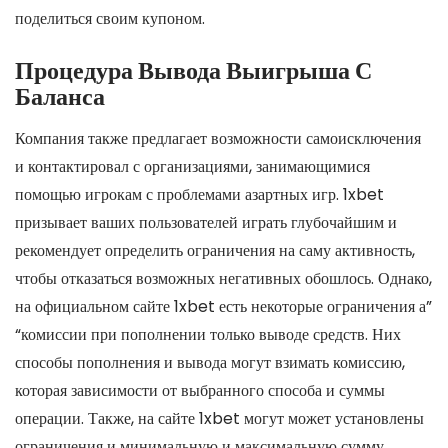
поделиться своим купоном.
Процедура Вывода Выигрыша С
Баланса
Компания также предлагает возможности самоисключения
и контактировал с организациями, занимающимися
помощью игрокам с проблемами азартных игр. 1xbet
призывает ваших пользователей играть глубочайшим и
рекомендует определить ограничения на саму активность,
чтобы отказаться возможных негативных обошлось. Однако,
на официальном сайте 1xbet есть некоторые ограничения а”
“комиссии при пополнении только выводе средств. Них
способы пополнения и вывода могут взимать комиссию,
которая зависимости от выбранного способа и суммы
операции. Также, на сайте 1xbet могут может установлены
ограничения и минимальную и максимальную сумму