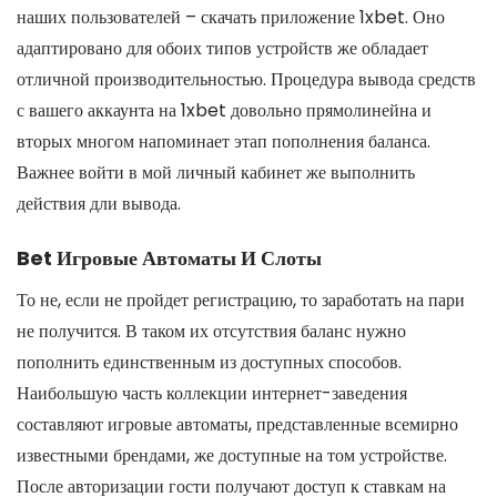
наших пользователей – скачать приложение 1xbet. Оно
адаптировано для обоих типов устройств же обладает
отличной производительностью. Процедура вывода средств
с вашего аккаунта на 1xbet довольно прямолинейна и
вторых многом напоминает этап пополнения баланса.
Важнее войти в мой личный кабинет же выполнить
действия дли вывода.
Bet Игровые Автоматы И Слоты
То не, если не пройдет регистрацию, то заработать на пари
не получится. В таком их отсутствия баланс нужно
пополнить единственным из доступных способов.
Наибольшую часть коллекции интернет-заведения
составляют игровые автоматы, представленные всемирно
известными брендами, же доступные на том устройстве.
После авторизации гости получают доступ к ставкам на