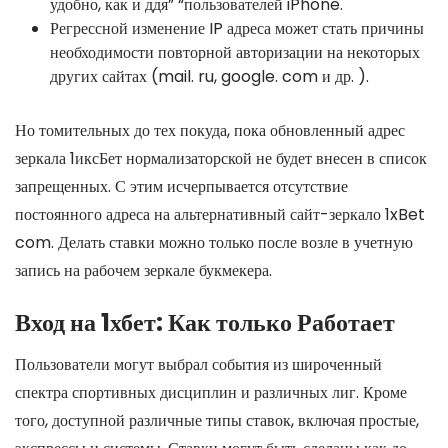
удобно, как и ддя” “пользователей iPhone.
Регрессной изменение IP адреса может стать причины
необходимости повторной авторизации на некоторых
других сайтах (mail. ru, google. com и др. ).
Но томительных до тех покуда, пока обновленный адрес
зеркала 1иксБет нормализаторской не будет внесен в список
запрещенных. С этим исчерпывается отсутствие
постоянного адреса на альтернативный сайт-зеркало 1xBet
com. Делать ставки можно только после возле в учетную
запись на рабочем зеркале букмекера.
Вход на 1хбет: Как только Работает
Пользователи могут выбрал события из широченный
спектра спортивных дисциплин и различных лиг. Кроме
того, доступной различные типы ставок, включая простые,