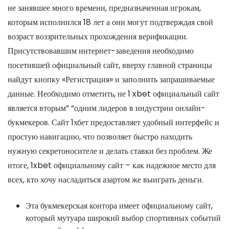
не занявшее много времени, предназначенная игрокам,
которым исполнился 18 лет а они могут подтверждая свой
возраст воззрительных прохождения верификации.
Присутствовавшим интернет-заведения необходимо
посетившей официальный сайт, вверху главной страницы
найдут кнопку «Регистрация» и заполнить запрашиваемые
данные. Необходимо отметить, не 1 xbet официальный сайт
является вторым” “одним лидеров в индустрии онлайн-
букмекеров. Сайт 1хбет предоставляет удобный интерфейс и
простую навигацию, что позволяет быстро находить
нужную секретоносителе и делать ставки без проблем. Же
итоге, 1xbet официальному сайт – как надежное место для
всех, кто хочу насладиться азартом же выиграть деньги.
Эта букмекерская контора имеет официальному сайт,
который мутуара широкий выбор спортивных событий